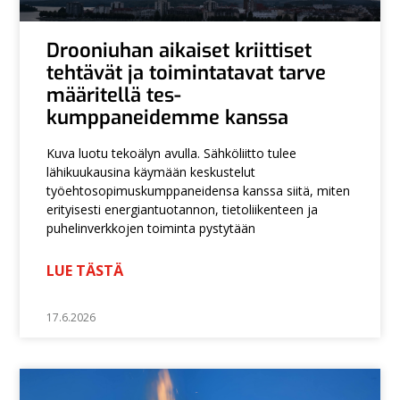
Drooniuhan aikaiset kriittiset
tehtävät ja toimintatavat tarve
määritellä tes-
kumppaneidemme kanssa
Kuva luotu tekoälyn avulla. Sähköliitto tulee
lähikuukausina käymään keskustelut
työehtosopimuskumppaneidensa kanssa siitä, miten
erityisesti energiantuotannon, tietoliikenteen ja
puhelinverkkojen toiminta pystytään
LUE TÄSTÄ
17.6.2026