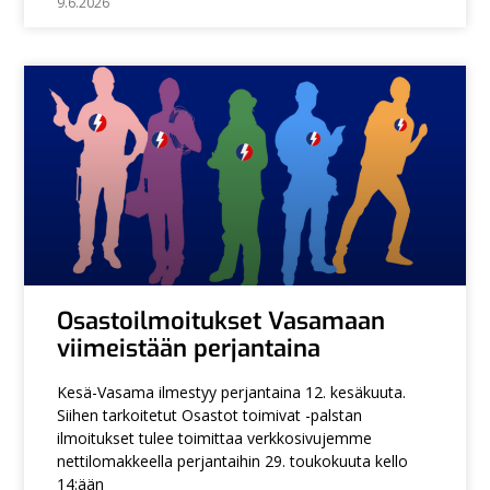
9.6.2026
Osastoilmoitukset Vasamaan
viimeistään perjantaina
Kesä-Vasama ilmestyy perjantaina 12. kesäkuuta.
Siihen tarkoitetut Osastot toimivat -palstan
ilmoitukset tulee toimittaa verkkosivujemme
nettilomakkeella perjantaihin 29. toukokuuta kello
14:ään