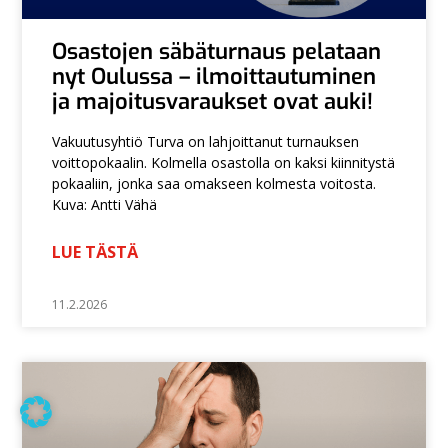
Osastojen säbäturnaus pelataan
nyt Oulussa – ilmoittautuminen
ja majoitusvaraukset ovat auki!
Vakuutusyhtiö Turva on lahjoittanut turnauksen
voittopokaalin. Kolmella osastolla on kaksi kiinnitystä
pokaaliin, jonka saa omakseen kolmesta voitosta.
Kuva: Antti Vähä
LUE TÄSTÄ
11.2.2026