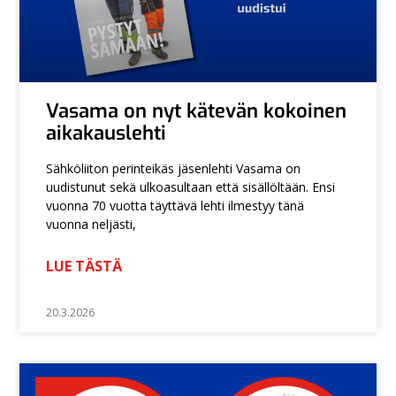
Vasama on nyt kätevän kokoinen
aikakauslehti
Sähköliiton perinteikäs jäsenlehti Vasama on
uudistunut sekä ulkoasultaan että sisällöltään. Ensi
vuonna 70 vuotta täyttävä lehti ilmestyy tänä
vuonna neljästi,
LUE TÄSTÄ
20.3.2026