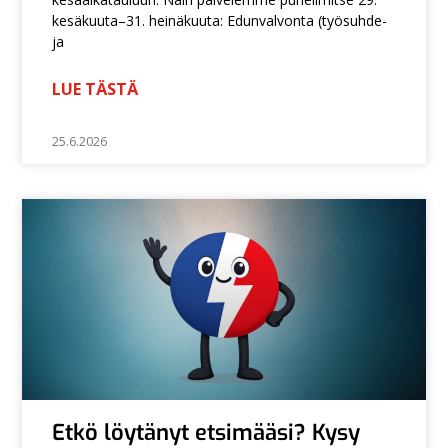
kesäkuuta–31. heinäkuuta: Edunvalvonta (työsuhde-
ja
LUE TÄSTÄ
25.6.2026
Etkö löytänyt etsimääsi? Kysy