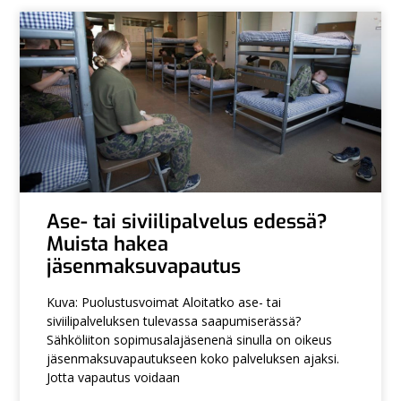
Ase- tai siviilipalvelus edessä?
Muista hakea
jäsenmaksuvapautus
Kuva: Puolustusvoimat Aloitatko ase- tai
siviilipalveluksen tulevassa saapumiserässä?
Sähköliiton sopimusalajäsenenä sinulla on oikeus
jäsenmaksuvapautukseen koko palveluksen ajaksi.
Jotta vapautus voidaan