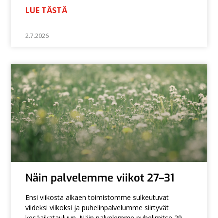
LUE TÄSTÄ
2.7.2026
Näin palvelemme viikot 27–31
Ensi viikosta alkaen toimistomme sulkeutuvat
viideksi viikoksi ja puhelinpalvelumme siirtyvät
kesäaikatauluun. Näin palvelemme puhelimitse 29.