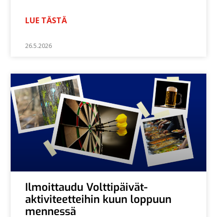
LUE TÄSTÄ
26.5.2026
Ilmoittaudu Volttipäivät-
aktiviteetteihin kuun loppuun
mennessä