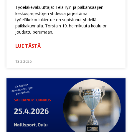
Työeläkevakuuttajat Tela ry:n ja palkansaajien
keskusjärjestöjen yhdessä järjestämä
työeläkekoulukiertue on supistunut yhdellä
paikkakunnalla. Torstain 19. helmikuuta koulu on
jouduttu perumaan.
LUE TÄSTÄ
13.2.2026