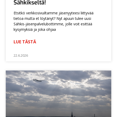
Sähkikseltä!
Etsitkö verkkosivuiltamme jäsenyyteesi liittyvää
tietoa mutta et löytänyt? Nyt apuun tulee uusi
Sähkis-jäsenpalvelubottimme, jolle voit esittää
kysymyksiä ja joka ohjaa
LUE TÄSTÄ
22.6.2026