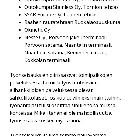
Outokumpu Stainless Oy, Tornion tehdas
SSAB Europe Oy, Raahen tehdas
Raahen rautatehtaan Ruokalaosuuskunta
Okmetic Oy
Neste Oyj, Porvoon jakeluterminaali,
Porvoon satama, Naantalin terminaali,
Naantalin satama, Kemin terminaali,
Kokkolan terminaali
Työnseisauksien piirissä ovat toimipaikkojen
palveluksessa tai niillä työskentelevien
alihankkijoiden palveluksessa olevat
sähköliittolaiset. Jos kuulut viimeksi mainittuihin,
työnantajasi tulisi osoittaa sinulle töitä muissa
kohteissa. Mikäli tähän ei ole mahdollisuutta,
työnseisaus koskee myös sinua.
Työnseisauksilla ilmaisemme haluavamme