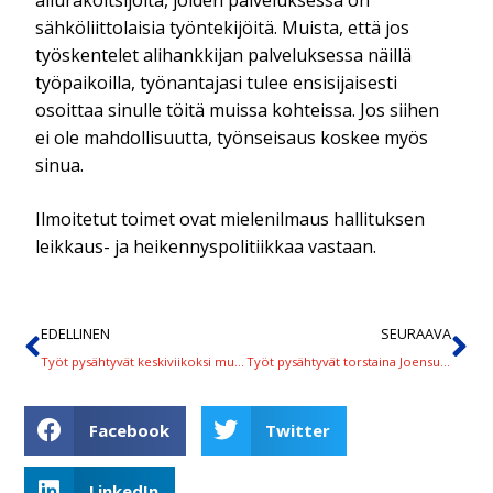
sähköliittolaisia työntekijöitä. Muista, että jos
työskentelet alihankkijan palveluksessa näillä
työpaikoilla, työnantajasi tulee ensisijaisesti
osoittaa sinulle töitä muissa kohteissa. Jos siihen
ei ole mahdollisuutta, työnseisaus koskee myös
sinua.
Ilmoitetut toimet ovat mielenilmaus hallituksen
leikkaus- ja heikennyspolitiikkaa vastaan.
EDELLINEN
SEURAAVA
Työt pysähtyvät keskiviikoksi muun muassa Turku Energian Naantalin kahdella voimalaitoksella
Työt pysähtyvät torstaina Joensuun voimalaitoksella ja teollisuudessa Savo-Karjalassa
Facebook
Twitter
LinkedIn