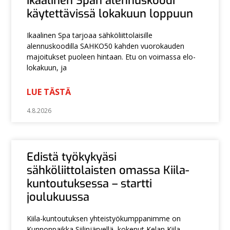
Ikaalinen Span alennuskoodi
käytettävissä lokakuun loppuun
Ikaalinen Spa tarjoaa sähköliittolaisille
alennuskoodilla SAHKO50 kahden vuorokauden
majoitukset puoleen hintaan. Etu on voimassa elo-
lokakuun, ja
LUE TÄSTÄ
4.8.2026
Edistä työkykyäsi
sähköliittolaisten omassa Kiila-
kuntoutuksessa – startti
joulukuussa
Kiila-kuntoutuksen yhteistyökumppanimme on
Kunnonpaikka Siilinjärvellä, kokenut Kelan Kiila-