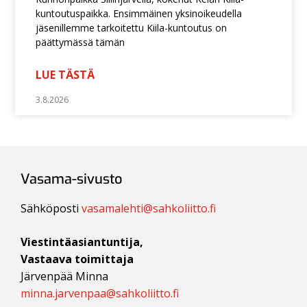
kuntoutuspaikka. Ensimmäinen yksinoikeudella
jäsenillemme tarkoitettu Kiila-kuntoutus on
päättymässä tämän
LUE TÄSTÄ
3.8.2026
Vasama-sivusto
Sähköposti
vasamalehti@sahkoliitto.fi
Viestintäasiantuntija,
Vastaava toimittaja
Järvenpää Minna
minna.jarvenpaa@sahkoliitto.fi