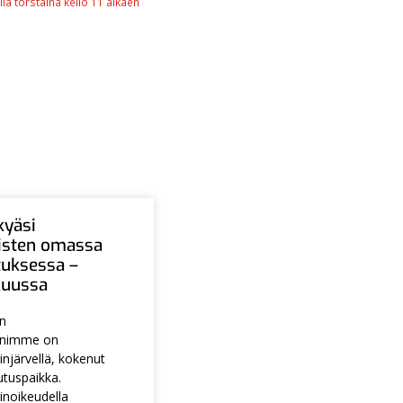
a torstaina kello 11 alkaen
kyäsi
aisten omassa
tuksessa –
ukuussa
en
animme on
injärvellä, kokenut
utuspaikka.
noikeudella