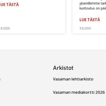
jäsenillemme tarko
LUE TÄSTÄ
kuntoutus on pä
LUE TÄSTÄ
.8.2026
3.8.2026
Arkistot
a
Vasaman lehtiarkisto
Vasaman mediakortti 2026