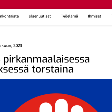
ankohtaista
Jäsenuutiset
Työelämä
Ihmiset
skuun, 2023
4 pirkanmaalaisessa
yksessä torstaina