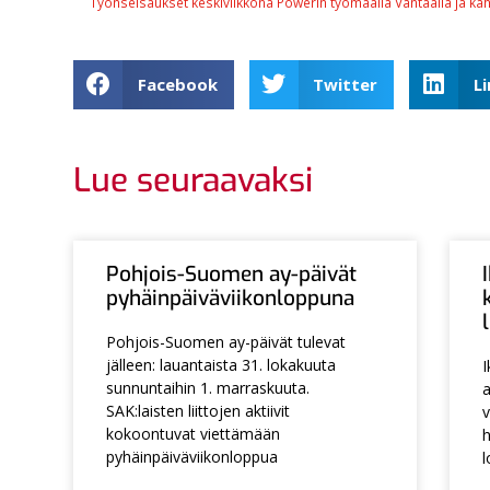
Facebook
Twitter
L
Lue seuraavaksi
Pohjois-Suomen ay-päivät
pyhäinpäiväviikonloppuna
Pohjois-Suomen ay-päivät tulevat
jälleen: lauantaista 31. lokakuuta
I
sunnuntaihin 1. marraskuuta.
a
SAK:laisten liittojen aktiivit
v
kokoontuvat viettämään
h
pyhäinpäiväviikonloppua
l