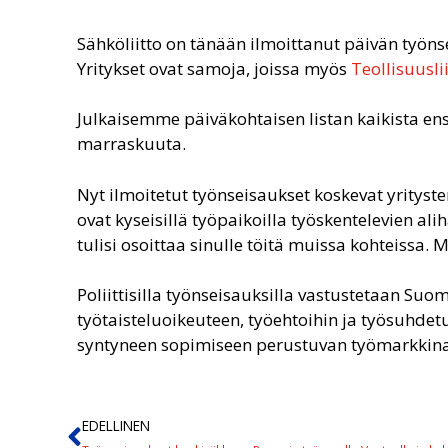
Sähköliitto on tänään ilmoittanut päivän työns
Yritykset ovat samoja, joissa myös
Teollisuusli
Julkaisemme päiväkohtaisen listan kaikista ens
marraskuuta.
Nyt ilmoitetut työnseisaukset koskevat yritysten
ovat kyseisillä työpaikoilla työskentelevien al
tulisi osoittaa sinulle töitä muissa kohteissa. 
Poliittisilla työnseisauksilla vastustetaan Su
työtaisteluoikeuteen, työehtoihin ja työsuhd
syntyneen sopimiseen perustuvan työmarkkina
EDELLINEN