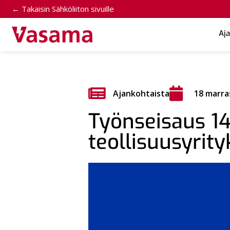
← Takaisin Sähköliiton sivuille
Aj
Ajankohtaista
18 marra
Työnseisaus 1
teollisuusyrit