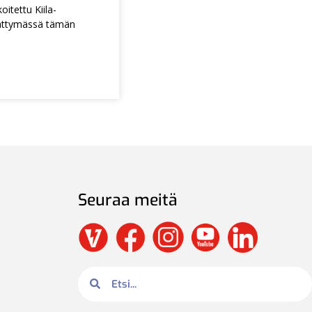
itettu Kiila-
ättymässä tämän
Seuraa meitä