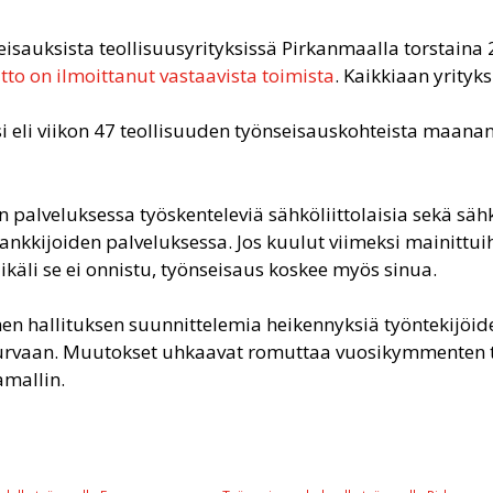
eisauksista teollisuusyrityksissä Pirkanmaalla torstaina
itto on ilmoittanut vastaavista toimista
. Kaikkiaan yrityks
i eli viikon 47 teollisuuden työnseisauskohteista maanan
 palveluksessa työskenteleviä sähköliittolaisia sekä sähkö
ihankkijoiden palveluksessa. Jos kuulut viimeksi mainittui
Mikäli se ei onnistu, työnseisaus koskee myös sinua.
omen hallituksen suunnittelemia heikennyksiä työntekijöid
eturvaan. Muutokset uhkaavat romuttaa vuosikymmenten 
mallin.