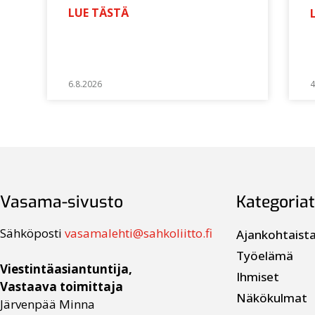
LUE TÄSTÄ
6.8.2026
4
Vasama-sivusto
Kategoriat
Sähköposti
vasamalehti@sahkoliitto.fi
Ajankohtaist
Työelämä
Viestintäasiantuntija,
Ihmiset
Vastaava toimittaja
Näkökulmat
Järvenpää Minna