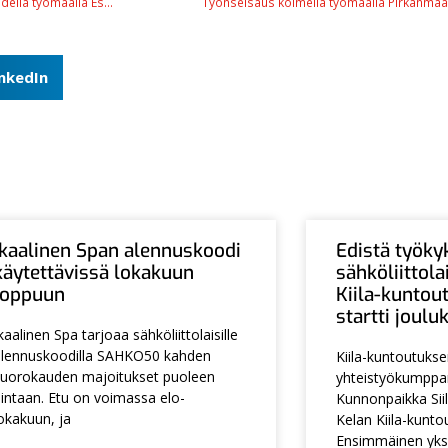
Työnseisaukset keskiviikkona Powerin työmaalla Vantaalla ja kahdella työmaalla Espoossa
Työnseisaus kolmella työmaalla Pirkanmaall
inkedIn
Ikaalinen Span alennuskoodi
Edistä työky
käytettävissä lokakuun
sähköliittol
loppuun
Kiila-kuntou
startti joul
kaalinen Spa tarjoaa sähköliittolaisille
lennuskoodilla SAHKO50 kahden
Kiila-kuntoutuks
uorokauden majoitukset puoleen
yhteistyökumpp
intaan. Etu on voimassa elo-
Kunnonpaikka Siil
okakuun, ja
Kelan Kiila-kunto
Ensimmäinen yksi