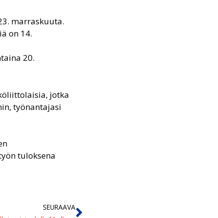
 23. marraskuuta.
iä on 14.
taina 20.
liittolaisia, jotka
hin, työnantajasi
en
työn tuloksena
SEURAAVA