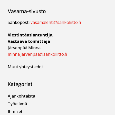
Vasama-sivusto
Sähköposti
vasamalehti@sahkoliitto.fi
Viestintäasiantuntija,
Vastaava toimittaja
Järvenpää Minna
minna.jarvenpaa@sahkoliitto.fi
Muut yhteystiedot
Kategoriat
Ajankohtaista
Työelämä
Ihmiset