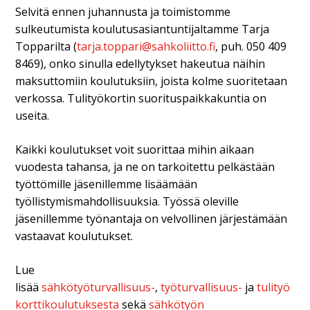
Selvitä ennen juhannusta ja toimistomme
sulkeutumista koulutusasiantuntijaltamme Tarja
Topparilta (
tarja.toppari@sahkoliitto.fi
, puh. 050 409
8469), onko sinulla edellytykset hakeutua näihin
maksuttomiin koulutuksiin, joista kolme suoritetaan
verkossa. Tulityökortin suorituspaikkakuntia on
useita.
Kaikki koulutukset voit suorittaa mihin aikaan
vuodesta tahansa, ja ne on tarkoitettu pelkästään
työttömille jäsenillemme lisäämään
työllistymismahdollisuuksia. Työssä oleville
jäsenillemme työnantaja on velvollinen järjestämään
vastaavat koulutukset.
Lue
lisää
sähkötyöturvallisuus-
,
työturvallisuus-
ja
tulityö
korttikoulutuksesta
sekä
sähkötyön