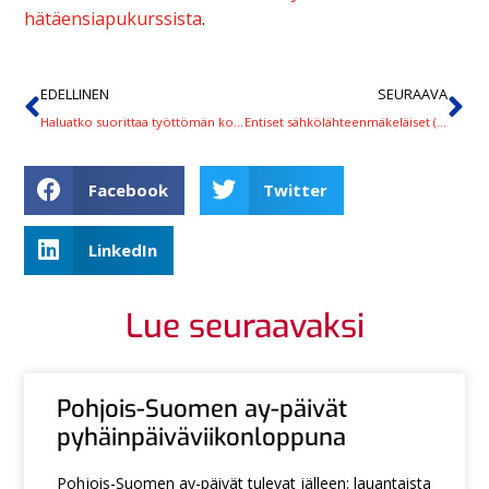
hätäensiapukurssista
.
EDELLINEN
SEURAAVA
Haluatko suorittaa työttömän korttikoulutuksen juuri heinäkuussa? Ota yhteyttä ennen kesätaukoa!
Entiset sähkölähteenmäkeläiset (ja muutkin), kesällä Paimion Sähkömuseoon, mars
Facebook
Twitter
LinkedIn
Lue seuraavaksi
Pohjois-Suomen ay-päivät
pyhäinpäiväviikonloppuna
Pohjois-Suomen ay-päivät tulevat jälleen: lauantaista