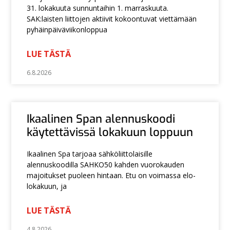
31. lokakuuta sunnuntaihin 1. marraskuuta.
SAK:laisten liittojen aktiivit kokoontuvat viettämään
pyhäinpäiväviikonloppua
LUE TÄSTÄ
6.8.2026
Ikaalinen Span alennuskoodi
käytettävissä lokakuun loppuun
Ikaalinen Spa tarjoaa sähköliittolaisille
alennuskoodilla SAHKO50 kahden vuorokauden
majoitukset puoleen hintaan. Etu on voimassa elo-
lokakuun, ja
LUE TÄSTÄ
4.8.2026