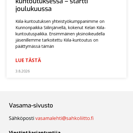
kuntoutuksessa – startti
joulukuussa
Kiila-kuntoutuksen yhteistyökumppanimme on
Kunnonpaikka Siilinjärvellä, kokenut Kelan Kiila-
kuntoutuspaikka. Ensimmäinen yksinoikeudella
jäsenillemme tarkoitettu Kiila-kuntoutus on
päättymässä tämän
LUE TÄSTÄ
3.8.2026
Vasama-sivusto
Sähköposti
vasamalehti@sahkoliitto.fi
Viestintäasiantuntija,