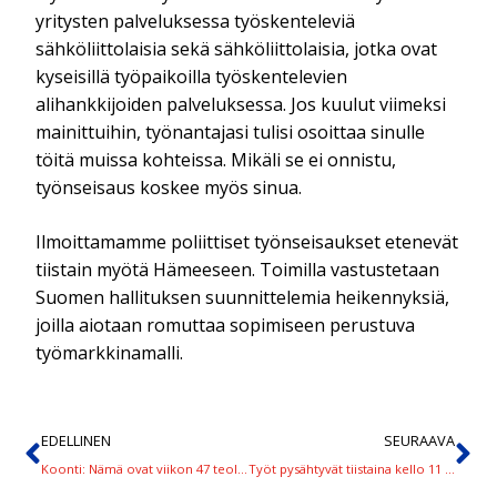
yritysten palveluksessa työskenteleviä
sähköliittolaisia sekä sähköliittolaisia, jotka ovat
kyseisillä työpaikoilla työskentelevien
alihankkijoiden palveluksessa. Jos kuulut viimeksi
mainittuihin, työnantajasi tulisi osoittaa sinulle
töitä muissa kohteissa. Mikäli se ei onnistu,
työnseisaus koskee myös sinua.
Ilmoittamamme poliittiset työnseisaukset etenevät
tiistain myötä Hämeeseen. Toimilla vastustetaan
Suomen hallituksen suunnittelemia heikennyksiä,
joilla aiotaan romuttaa sopimiseen perustuva
työmarkkinamalli.
EDELLINEN
SEURAAVA
Koonti: Nämä ovat viikon 47 teollisuuden työnseisauspaikat
Työt pysähtyvät tiistaina kello 11 Vääksyn koulun työmaalla