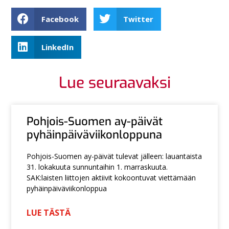
Facebook
Twitter
LinkedIn
Lue seuraavaksi
Pohjois-Suomen ay-päivät
pyhäinpäiväviikonloppuna
Pohjois-Suomen ay-päivät tulevat jälleen: lauantaista
31. lokakuuta sunnuntaihin 1. marraskuuta.
SAK:laisten liittojen aktiivit kokoontuvat viettämään
pyhäinpäiväviikonloppua
LUE TÄSTÄ