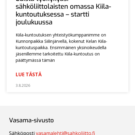
sähköliittolaisten omassa Kiila-
kuntoutuksessa – startti
joulukuussa
Kiila-kuntoutuksen yhteistyökumppanimme on
Kunnonpaikka Siilinjärvellä, kokenut Kelan Kiila-
kuntoutuspaikka. Ensimmäinen yksinoikeudella
jäsenillemme tarkoitettu Kiila-kuntoutus on
päättymässä tämän
LUE TÄSTÄ
3.8.2026
Vasama-sivusto
Sähköposti
vasamalehti@sahkoliitto.fi