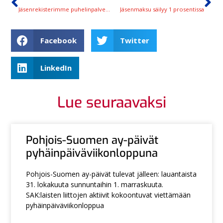
Jäsenrekisterimme puhelinpalvelu jatkaa marraskuun poikkeusaikataulussa
Jäsenmaksu säilyy 1 prosentissa
Facebook
Twitter
LinkedIn
Lue seuraavaksi
Pohjois-Suomen ay-päivät
pyhäinpäiväviikonloppuna
Pohjois-Suomen ay-päivät tulevat jälleen: lauantaista
31. lokakuuta sunnuntaihin 1. marraskuuta.
SAK:laisten liittojen aktiivit kokoontuvat viettämään
pyhäinpäiväviikonloppua