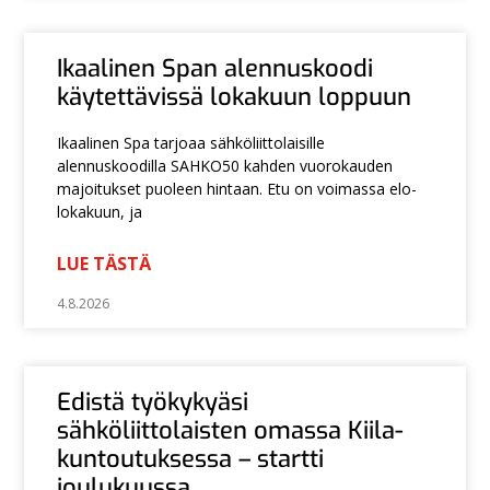
Ikaalinen Span alennuskoodi
käytettävissä lokakuun loppuun
Ikaalinen Spa tarjoaa sähköliittolaisille
alennuskoodilla SAHKO50 kahden vuorokauden
majoitukset puoleen hintaan. Etu on voimassa elo-
lokakuun, ja
LUE TÄSTÄ
4.8.2026
Edistä työkykyäsi
sähköliittolaisten omassa Kiila-
kuntoutuksessa – startti
joulukuussa