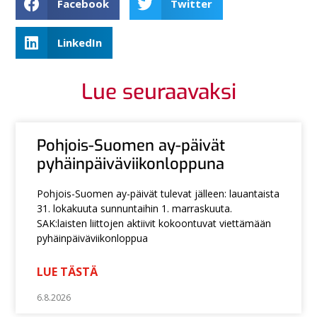
Facebook
Twitter
LinkedIn
Lue seuraavaksi
Pohjois-Suomen ay-päivät
pyhäinpäiväviikonloppuna
Pohjois-Suomen ay-päivät tulevat jälleen: lauantaista
31. lokakuuta sunnuntaihin 1. marraskuuta.
SAK:laisten liittojen aktiivit kokoontuvat viettämään
pyhäinpäiväviikonloppua
LUE TÄSTÄ
6.8.2026