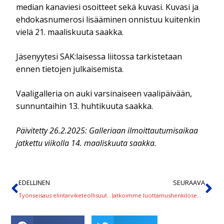
median kanaviesi osoitteet sekä kuvasi. Kuvasi ja
ehdokasnumerosi lisääminen onnistuu kuitenkin
vielä 21. maaliskuuta saakka.
Jäsenyytesi SAK:laisessa liitossa tarkistetaan
ennen tietojen julkaisemista.
Vaaligalleria on auki varsinaiseen vaalipäivään,
sunnuntaihin 13. huhtikuuta saakka.
Päivitetty 26.2.2025: Galleriaan ilmoittautumisaikaa
jatkettu viikolla 14. maaliskuuta saakka.
EDELLINEN
SEURAAVA
Työnseisaus elintarviketeollisuuteen viikolla 11
Jatkoimme luottamushenkilöseminaarimme ilmoittautumisaikaa