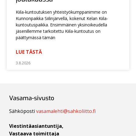
Kiila-kuntoutuksen yhteistyökumppanimme on
Kunnonpaikka Siilinjärvellä, kokenut Kelan Kiila-
kuntoutuspaikka. Ensimmäinen yksinoikeudella
jäsenillemme tarkoitettu Kiila-kuntoutus on
päättymässä tämän
LUE TÄSTÄ
3.8.2026
Vasama-sivusto
Sähköposti
vasamalehti@sahkoliitto.fi
Viestintäasiantuntija,
Vastaava toimittaja