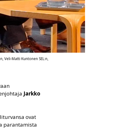
in, Veli-Matti Kuntonen SEL:n,
vaan
eenjohtaja
Jarkko
liturvansa ovat
ta parantamista