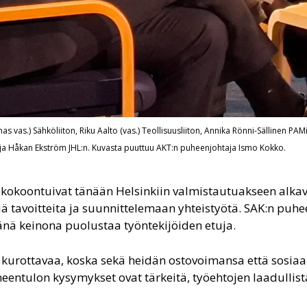
mas vas.) Sähköliiton, Riku Aalto (vas.) Teollisuusliiton, Annika Rönni-Sällinen PAM
ja Håkan Ekström JHL:n. Kuvasta puuttuu AKT:n puheenjohtaja Ismo Kokko.
öä, kokoontuivat tänään Helsinkiin valmistautuakseen alka
 tavoitteita ja suunnittelemaan yhteistyötä. SAK:n puh
änä keinona puolustaa työntekijöiden etuja.
ni kurottavaa, koska sekä heidän ostovoimansa että sosiaa
meentulon kysymykset ovat tärkeitä, työehtojen laadullis