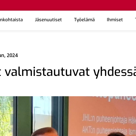
ankohtaista
Jäsenuutiset
Työelämä
Ihmiset
un, 2024
tot valmistautuvat yhdess