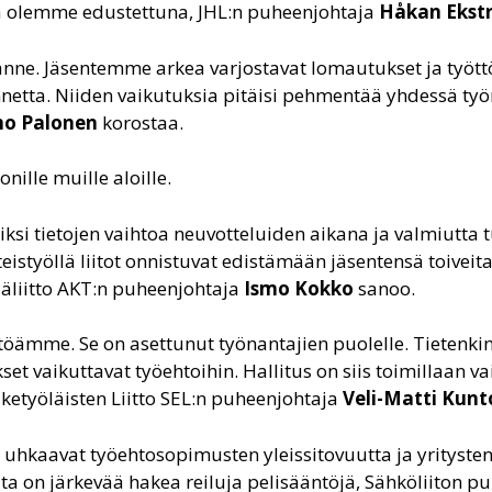
sa olemme edustettuna, JHL:n puheenjohtaja
Håkan Ekst
anne. Jäsentemme arkea varjostavat lomautukset ja tyött
annetta. Niiden vaikutuksia pitäisi pehmentää yhdessä ty
o Palonen
korostaa.
ille muille aloille.
iksi tietojen vaihtoa neuvotteluiden aikana ja valmiutta
teistyöllä liitot onnistuvat edistämään jäsentensä toive
jäliitto AKT:n puheenjohtaja
Ismo Kokko
sanoo.
stöämme. Se on asettunut työnantajien puolelle. Tietenki
 vaikuttavat työehtoihin. Hallitus on siis toimillaan v
etyöläisten Liitto SEL:n puheenjohtaja
Veli-Matti Kun
 uhkaavat työehtosopimusten yleissitovuutta ja yritysten 
alta on järkevää hakea reiluja pelisääntöjä, Sähköliiton 