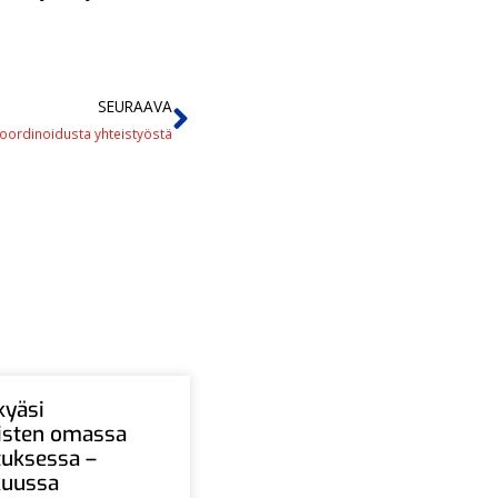
SEURAAVA
koordinoidusta yhteistyöstä
kyäsi
aisten omassa
tuksessa –
ukuussa