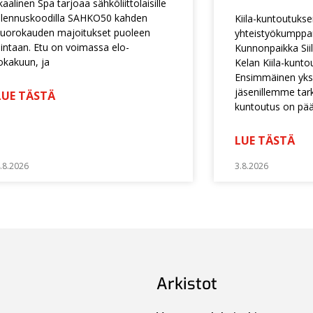
kaalinen Spa tarjoaa sähköliittolaisille
lennuskoodilla SAHKO50 kahden
Kiila-kuntoutuks
uorokauden majoitukset puoleen
yhteistyökumpp
intaan. Etu on voimassa elo-
Kunnonpaikka Siil
okakuun, ja
Kelan Kiila-kunto
Ensimmäinen yksi
jäsenillemme tarko
LUE TÄSTÄ
kuntoutus on pä
LUE TÄSTÄ
.8.2026
3.8.2026
Arkistot