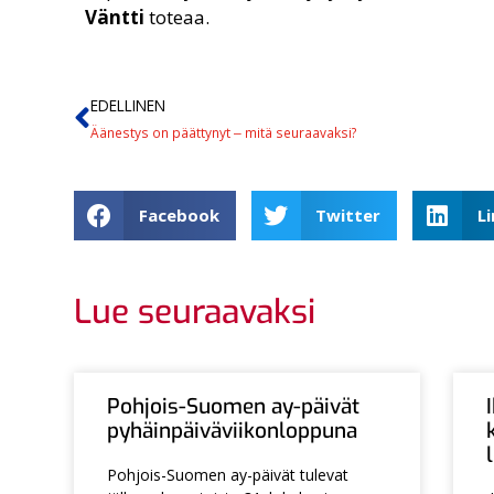
Väntti
toteaa.
EDELLINEN
Äänestys on päättynyt ‒ mitä seuraavaksi?
Facebook
Twitter
L
Lue seuraavaksi
Pohjois-Suomen ay-päivät
pyhäinpäiväviikonloppuna
Pohjois-Suomen ay-päivät tulevat