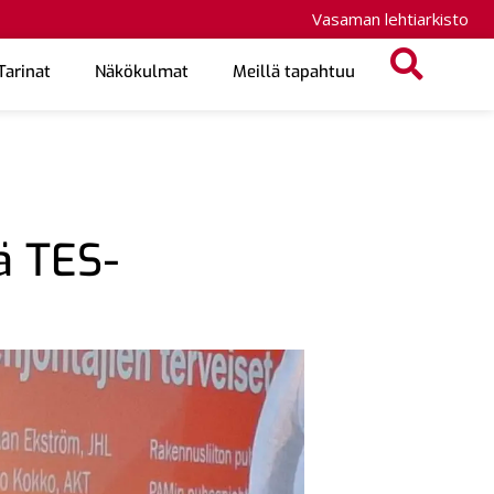
Vasaman lehtiarkisto
Tarinat
Näkökulmat
Meillä tapahtuu
ä TES-