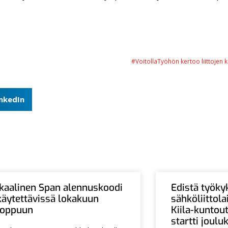
#VoitollaTyöhön kertoo liittojen 
inkedIn
Ikaalinen Span alennuskoodi
Edistä työky
käytettävissä lokakuun
sähköliittol
loppuun
Kiila-kuntou
startti joul