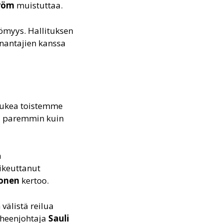
röm
muistuttaa.
ömyys. Hallituksen
önantajien kanssa
 tukea toistemme
ita paremmin kuin
n
aikeuttanut
tonen
kertoo.
välistä reilua
puheenjohtaja
Sauli