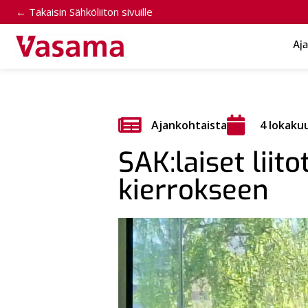
← Takaisin Sähköliiton sivuille
Aj
Ajankohtaista
4 lokaku
SAK:laiset lii
kierrokseen