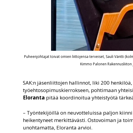
Puheenjohtajat toivat omien liittojensa terveiset, Sauli Väntti (kol
Kimmo Palonen Rakennusliiton 
SAK:n jäsenliittojen hallinnot, liki 200 henkil
työehtosopimuskierrokseen, pohtimaan yhteisiä
Eloranta
pitää koordinoitua yhteistyötä tärke
– Työntekijöillä on neuvotteluissa paljon kiin
heikentyneet merkittävästi. Ostovoiman ja toi
unohtamatta, Eloranta arvioi.