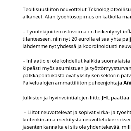
Teollisuusliiton neuvottelut Teknologiateollis
alkaneet. Alan työehtosopimus on katkolla ma
– Työntekijöiden ostovoima on heikentynyt infl
tilanteeseen, niin nyt 20 eurolla ei saa yhtä p
lähdemme nyt yhdessä ja koordinoidusti neuv
– Inflaatio ei ole kohdellut kaikkia suomalais
kipeästi myös asumistuen ja työttömyysturvan h
palkkapolitiikasta ovat yksityisen sektorin pal
Palvelualojen ammattiliiton puheenjohtaja
An
Julkisten ja hyvinvointialojen liitto JHL päätt
– Liitot neuvottelevat ja sopivat virka- ja ty
kuitenkin aina merkitystä neuvottelukierrokse
jäsenten kannalta ei siis ole yhdentekevää, mil