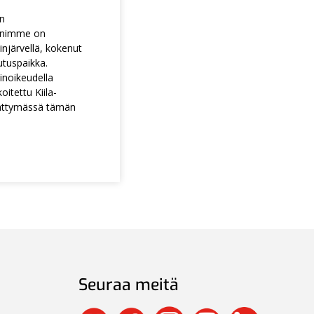
en
animme on
injärvellä, kokenut
utuspaikka.
noikeudella
itettu Kiila-
ättymässä tämän
Seuraa meitä