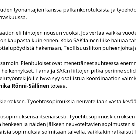
uuden työnantajien kanssa palkankorotuksista ja työehdoi
rraskuussa.
aation eli hintojen nousun vuoksi. Jos vertaa vaikka vuo
aljon kaupasta kuin ennen. Koko SAK:lainen liike haluaa t
ottelupöydistä hakemaan, Teollisuusliiton puheenjohta
ia samoin. Pienituloiset ovat menettäneet suhteessa ene
eikennykset. Tämä ja SAK:n liittojen pitkä perinne soli
velutyöntekijöille hyvä syy osallistua koordinaation valmi
nika Rönni-Sällinen
toteaa.
ää kierroksen. Työehtosopimuksia neuvotellaan vasta kevää
öehtosopimuksensa itsenäisesti. Työehtosopimuskierroksen
n henkeen ja näiden jälkeen neuvoteltavien sopimusten si
laisia sopimuksia solmitaan talvella, vaikkakin ratkaisut 