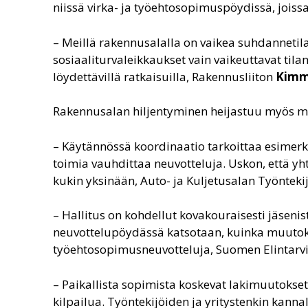
niissä virka- ja työehtosopimuspöydissä, jois
– Meillä rakennusalalla on vaikea suhdannetil
sosiaaliturvaleikkaukset vain vaikeuttavat til
löydettävillä ratkaisuilla, Rakennusliiton
Kimm
Rakennusalan hiljentyminen heijastuu myös mon
– Käytännössä koordinaatio tarkoittaa esimerk
toimia vauhdittaa neuvotteluja. Uskon, että yh
kukin yksinään, Auto- ja Kuljetusalan Työnteki
– Hallitus on kohdellut kovakouraisesti jäseni
neuvottelupöydässä katsotaan, kuinka muutokset
työehtosopimusneuvotteluja, Suomen Elintarvik
– Paikallista sopimista koskevat lakimuutokset
kilpailua. Työntekijöiden ja yritystenkin kann