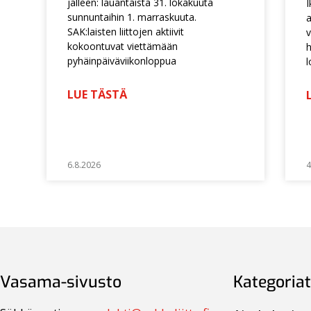
jälleen: lauantaista 31. lokakuuta
I
sunnuntaihin 1. marraskuuta.
a
SAK:laisten liittojen aktiivit
v
kokoontuvat viettämään
h
pyhäinpäiväviikonloppua
l
LUE TÄSTÄ
6.8.2026
4
Vasama-sivusto
Kategoriat