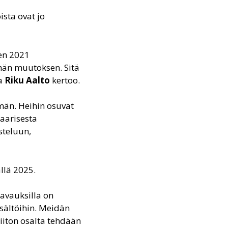
sta ovat jo
den 2021
ähän muutoksen. Sitä
ja
Riku Aalto
kertoo.
mmän. Heihin osuvat
daarisesta
steluun,
llä 2025.
 avauksilla on
sältöihin. Meidän
liiton osalta tehdään