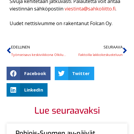
Sivuja kehitetään jatkuvasti. Palautetta voit antaa
viestinnän sähköpostiin
viestinta@sahkoliitto.fi
.
Uudet nettisivumme on rakentanut Folcan Oy.
EDELLINEN
SEURAAVA
Työnseisaus keskiviikkona Olkiluodossa ja Turku Energiassa
Faktoilla lakkokeskusteluun
Facebook
Twitter
LinkedIn
Lue seuraavaksi
Pohjois-Suomen ay-päivät