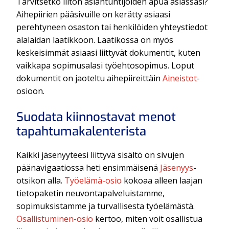
Tarvitsetko liiton asiantuntijoiden apua asiassasi?
Aihepiirien pääsivuille on kerätty asiaasi
perehtyneen osaston tai henkilöiden yhteystiedot
alalaidan laatikkoon. Laatikossa on myös
keskeisimmät asiaasi liittyvät dokumentit, kuten
vaikkapa sopimusalasi työehtosopimus. Loput
dokumentit on jaoteltu aihepiireittäin
Aineistot
-
osioon.
Suodata kiinnostavat menot
tapahtumakalenterista
Kaikki jäsenyyteesi liittyvä sisältö on sivujen
päänavigaatiossa heti ensimmäisenä
Jäsenyys
-
otsikon alla.
Työelämä-osio
kokoaa alleen laajan
tietopaketin neuvontapalveluistamme,
sopimuksistamme ja turvallisesta työelämästä.
Osallistuminen-osio
kertoo, miten voit osallistua