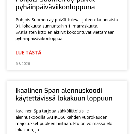
pyhäinpäiväviikonloppuna
Pohjois-Suomen ay-päivät tulevat jälleen: lauantaista
31. lokakuuta sunnuntaihin 1. marraskuuta.
SAK:laisten liittojen aktiivit kokoontuvat viettämään
pyhäinpäiväviikonloppua
LUE TÄSTÄ
6.8.2026
Ikaalinen Span alennuskoodi
käytettävissä lokakuun loppuun
Ikaalinen Spa tarjoaa sähköliittolaisille
alennuskoodilla SAHKO50 kahden vuorokauden
majoitukset puoleen hintaan. Etu on voimassa elo-
lokakuun, ja