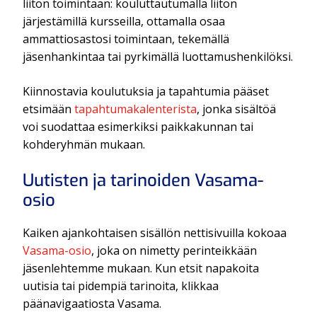
liiton toimintaan: kouluttautumalla liiton
järjestämillä kursseilla, ottamalla osaa
ammattiosastosi toimintaan, tekemällä
jäsenhankintaa tai pyrkimällä luottamushenkilöksi.
Kiinnostavia koulutuksia ja tapahtumia pääset
etsimään
tapahtumakalenterista
, jonka sisältöä
voi suodattaa esimerkiksi paikkakunnan tai
kohderyhmän mukaan.
Uutisten ja tarinoiden Vasama-
osio
Kaiken ajankohtaisen sisällön nettisivuilla kokoaa
Vasama-osio
, joka on nimetty perinteikkään
jäsenlehtemme mukaan. Kun etsit napakoita
uutisia tai pidempiä tarinoita, klikkaa
päänavigaatiosta Vasama.