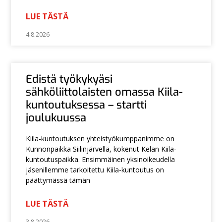
LUE TÄSTÄ
4.8.2026
Edistä työkykyäsi
sähköliittolaisten omassa Kiila-
kuntoutuksessa – startti
joulukuussa
Kiila-kuntoutuksen yhteistyökumppanimme on
Kunnonpaikka Siilinjärvellä, kokenut Kelan Kiila-
kuntoutuspaikka. Ensimmäinen yksinoikeudella
jäsenillemme tarkoitettu Kiila-kuntoutus on
päättymässä tämän
LUE TÄSTÄ
3.8.2026