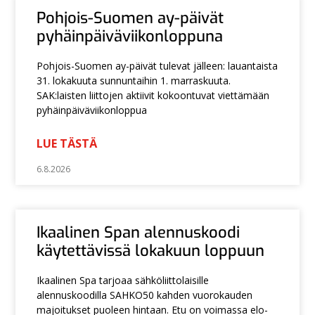
Pohjois-Suomen ay-päivät
pyhäinpäiväviikonloppuna
Pohjois-Suomen ay-päivät tulevat jälleen: lauantaista
31. lokakuuta sunnuntaihin 1. marraskuuta.
SAK:laisten liittojen aktiivit kokoontuvat viettämään
pyhäinpäiväviikonloppua
LUE TÄSTÄ
6.8.2026
Ikaalinen Span alennuskoodi
käytettävissä lokakuun loppuun
Ikaalinen Spa tarjoaa sähköliittolaisille
alennuskoodilla SAHKO50 kahden vuorokauden
majoitukset puoleen hintaan. Etu on voimassa elo-