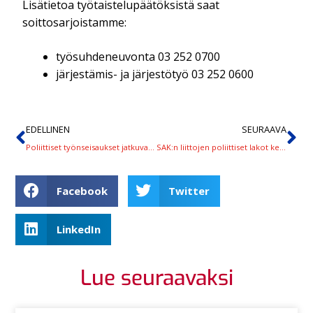
Lisätietoa työtaistelupäätöksistä saat
soittosarjoistamme:
työsuhdeneuvonta 03 252 0700
järjestämis- ja järjestötyö 03 252 0600
EDELLINEN
SEURAAVA
Poliittiset työnseisaukset jatkuvat keskeytyksettä viikolla 14
SAK:n liittojen poliittiset lakot keskeytyvät 8.4. – ilmoitetut lakot toteutuvat suunnitellusti
Facebook
Twitter
LinkedIn
Lue seuraavaksi