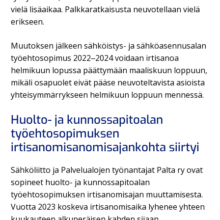
vielä lisäaikaa. Palkkaratkaisusta neuvotellaan vielä
erikseen.
Muutoksen jälkeen sähköistys- ja sähköasennusalan
työehtosopimus 2022‒2024 voidaan irtisanoa
helmikuun lopussa päättymään maaliskuun loppuun,
mikäli osapuolet eivät pääse neuvoteltavista asioista
yhteisymmärrykseen helmikuun loppuun mennessä.
Huolto- ja kunnossapitoalan
työehtosopimuksen
irtisanomisanomisajankohta siirtyi
Sähköliitto ja Palvelualojen työnantajat Palta ry ovat
sopineet huolto- ja kunnossapitoalan
työehtosopimuksen irtisanomisajan muuttamisesta.
Vuotta 2023 koskeva irtisanomisaika lyhenee yhteen
kuukauteen alkuperäisen kahden sijaan.