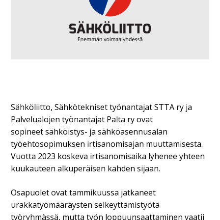
Sähköliitto, Sähkötekniset työnantajat STTA ry ja
Palvelualojen työnantajat Palta ry ovat
sopineet sähköistys- ja sähköasennusalan
työehtosopimuksen irtisanomisajan muuttamisesta.
Vuotta 2023 koskeva irtisanomisaika lyhenee yhteen
kuukauteen alkuperäisen kahden sijaan.
Osapuolet ovat tammikuussa jatkaneet
urakkatyömääräysten selkeyttämistyötä
työryhmässä, mutta työn loppuunsaattaminen vaatii