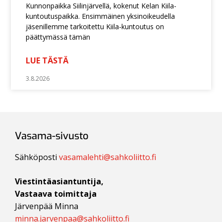
Kunnonpaikka Siilinjärvellä, kokenut Kelan Kiila-
kuntoutuspaikka. Ensimmäinen yksinoikeudella
jäsenillemme tarkoitettu Kiila-kuntoutus on
päättymässä tämän
LUE TÄSTÄ
3.8.2026
Vasama-sivusto
Sähköposti
vasamalehti@sahkoliitto.fi
Viestintäasiantuntija,
Vastaava toimittaja
Järvenpää Minna
minna.jarvenpaa@sahkoliitto.fi