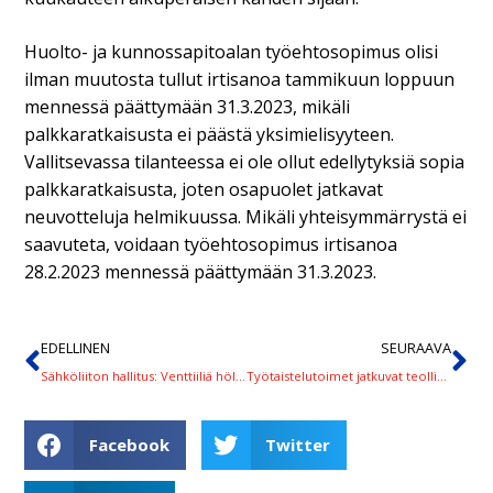
Huolto- ja kunnossapitoalan työehtosopimus olisi
ilman muutosta tullut irtisanoa tammikuun loppuun
mennessä päättymään 31.3.2023, mikäli
palkkaratkaisusta ei päästä yksimielisyyteen.
Vallitsevassa tilanteessa ei ole ollut edellytyksiä sopia
palkkaratkaisusta, joten osapuolet jatkavat
neuvotteluja helmikuussa. Mikäli yhteisymmärrystä ei
saavuteta, voidaan työehtosopimus irtisanoa
28.2.2023 mennessä päättymään 31.3.2023.
EDELLINEN
SEURAAVA
Sähköliiton hallitus: Venttiiliä höllemmälle ‒ kiky-maksut takaisin työnantajille
Työtaistelutoimet jatkuvat teollisuudessa, kolmas lakkovaroitus uusille työpaikoille
Facebook
Twitter