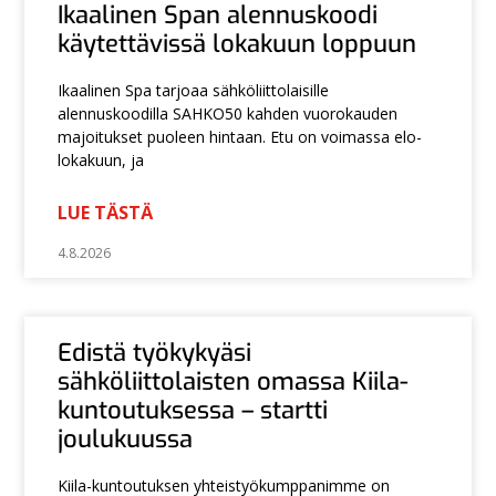
Ikaalinen Span alennuskoodi
käytettävissä lokakuun loppuun
Ikaalinen Spa tarjoaa sähköliittolaisille
alennuskoodilla SAHKO50 kahden vuorokauden
majoitukset puoleen hintaan. Etu on voimassa elo-
lokakuun, ja
LUE TÄSTÄ
4.8.2026
Edistä työkykyäsi
sähköliittolaisten omassa Kiila-
kuntoutuksessa – startti
joulukuussa
Kiila-kuntoutuksen yhteistyökumppanimme on