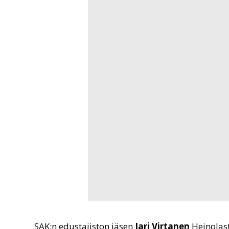
SAK:n edustajiston jäsen
Jari Virtanen
Heinolas