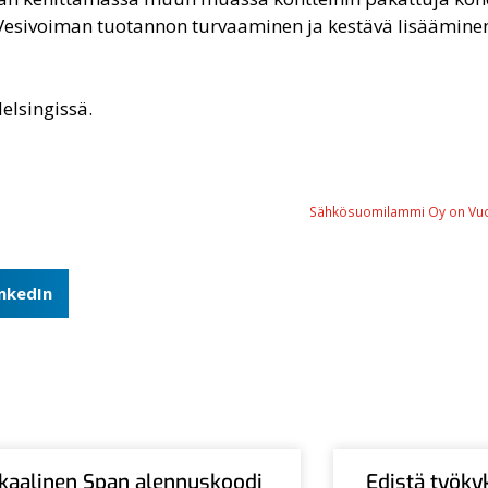
e. Vesivoiman tuotannon turvaaminen ja kestävä lisääminen
elsingissä.
Sähkösuomilammi Oy on Vuo
inkedIn
Ikaalinen Span alennuskoodi
Edistä työky