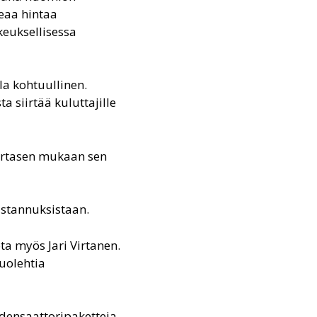
keaa hintaa
keuksellisessa
lla kohtuullinen.
 siirtää kuluttajille
Virtasen mukaan sen
ustannuksistaan.
ta myös Jari Virtanen.
huolehtia
ensaattoripaketteja,