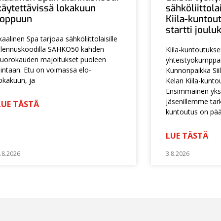
käytettävissä lokakuun
sähköliittol
loppuun
Kiila-kuntou
startti joul
kaalinen Spa tarjoaa sähköliittolaisille
lennuskoodilla SAHKO50 kahden
Kiila-kuntoutuks
uorokauden majoitukset puoleen
yhteistyökumpp
intaan. Etu on voimassa elo-
Kunnonpaikka Siil
okakuun, ja
Kelan Kiila-kunto
Ensimmäinen yksi
jäsenillemme tarko
LUE TÄSTÄ
kuntoutus on pä
LUE TÄSTÄ
.8.2026
3.8.2026