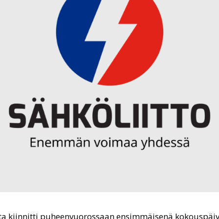
ta kiinnitti puheenvuorossaan ensimmäisenä kokouspä