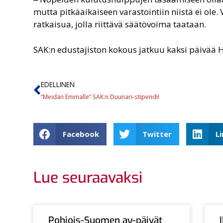
mutta pitkäaikaiseen varastointiin niistä ei ol
ratkaisua, jolla riittävä säätövoima taataan.
SAK:n edustajiston kokous jatkuu kaksi päivää H
EDELLINEN
“Meidän Emmalle” SAK:n Duunari-stipendi!
Facebook
Twitter
L
Lue seuraavaksi
Pohjois-Suomen ay-päivät