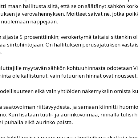
iitti maan hallitusta siitä, että se on säätänyt sähkön kor
ksen ja verovähennyksen. Moitteet saivat ne, jotka poik
at nuolemaan näppejään.
sijasta 5 prosenttiinkin; verokertymä taitaisi sittenkin o
 siirtohintojaan. On hallituksen perusajatuksen vastaista
.
kuluttajille myytävän sähkön kohtuuhinnasta odotetaan 
inta ole kallistunut, vain futuurien hinnat ovat nousseet.
 todellisuuteen eikä vain yhtiöiden näkemyksiin omista k
a säätövoiman riittävyydestä, ja samaan kiinnitti huomio
. Kun lisätään tuuli- ja aurinkovoimaa, rinnalla tulisi 
ei puhalla eikä aurinko paista.
an kehittämässä muun muassa kontteihin pakattuja kond