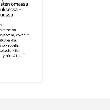
aisten omassa
tuksessa –
ukuussa
en
animme on
injärvellä, kokenut
utuspaikka.
noikeudella
itettu Kiila-
ättymässä tämän