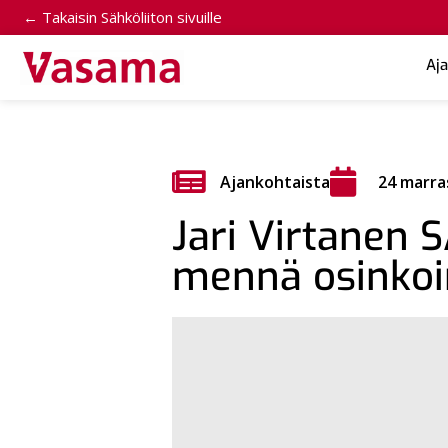
← Takaisin Sähköliiton sivuille
Aj
Ajankohtaista
24 marra
Jari Virtanen S
mennä osinkoin