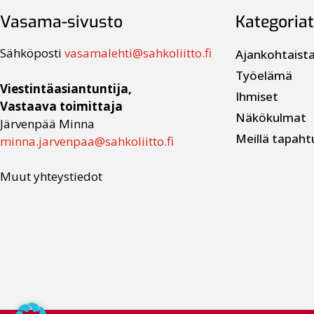
Vasama-sivusto
Kategoriat
Sähköposti
vasamalehti@sahkoliitto.fi
Ajankohtaist
Työelämä
Viestintäasiantuntija,
Ihmiset
Vastaava toimittaja
Näkökulmat
Järvenpää Minna
Meillä tapaht
minna.jarvenpaa@sahkoliitto.fi
Muut yhteystiedot