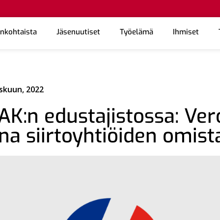
ankohtaista
Jäsenuutiset
Työelämä
Ihmiset
skuun, 2022
AK:n edustajistossa: Ver
a siirtoyhtiöiden omist