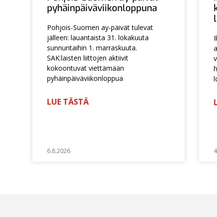
pyhäinpäiväviikonloppuna
Pohjois-Suomen ay-päivät tulevat
jälleen: lauantaista 31. lokakuuta
I
sunnuntaihin 1. marraskuuta.
a
SAK:laisten liittojen aktiivit
v
kokoontuvat viettämään
h
pyhäinpäiväviikonloppua
l
LUE TÄSTÄ
6.8.2026
4