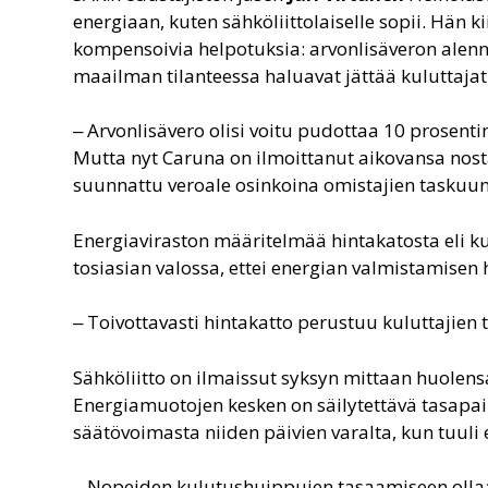
energiaan, kuten sähköliittolaiselle sopii. Hän k
kompensoivia helpotuksia: arvonlisäveron alennu
maailman tilanteessa haluavat jättää kuluttaj
‒ Arvonlisävero olisi voitu pudottaa 10 prosentin 
Mutta nyt Caruna on ilmoittanut aikovansa nostaa
suunnattu veroale osinkoina omistajien taskuun
Energiaviraston määritelmää hintakatosta eli 
tosiasian valossa, ettei energian valmistamisen h
‒ Toivottavasti hintakatto perustuu kuluttajien
Sähköliitto on ilmaissut syksyn mittaan huolens
Energiamuotojen kesken on säilytettävä tasapaino
säätövoimasta niiden päivien varalta, kun tuuli 
‒ Nopeiden kulutushuippujen tasaamiseen olla