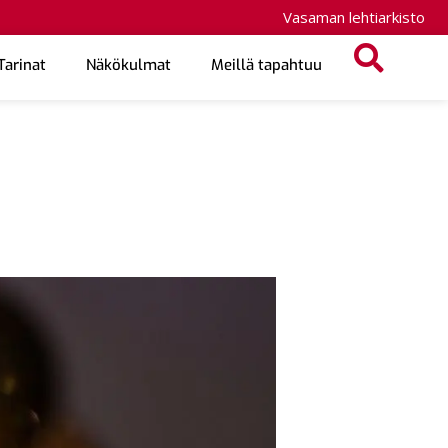
Vasaman lehtiarkisto
Tarinat
Näkökulmat
Meillä tapahtuu