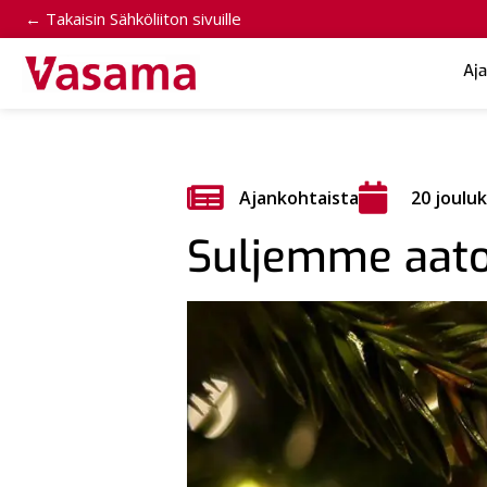
← Takaisin Sähköliiton sivuille
Aj
Ajankohtaista
20 joulu
Suljemme aato