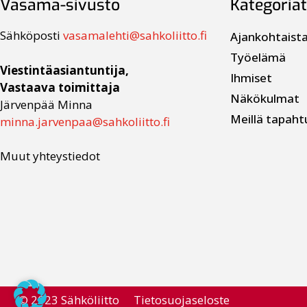
Vasama-sivusto
Kategoriat
Sähköposti
vasamalehti@sahkoliitto.fi
Ajankohtaist
Työelämä
Viestintäasiantuntija,
Ihmiset
Vastaava toimittaja
Näkökulmat
Järvenpää Minna
Meillä tapaht
minna.jarvenpaa@sahkoliitto.fi
Muut yhteystiedot
© 2023 Sähköliitto
Tietosuojaseloste