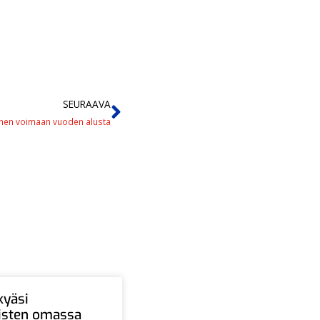
SEURAAVA
minen voimaan vuoden alusta
kyäsi
aisten omassa