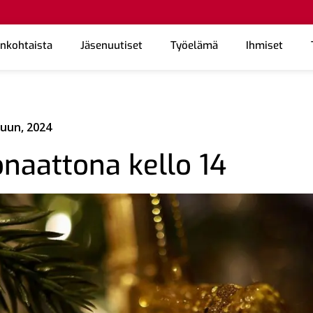
ankohtaista
Jäsenuutiset
Työelämä
Ihmiset
kuun, 2024
naattona kello 14