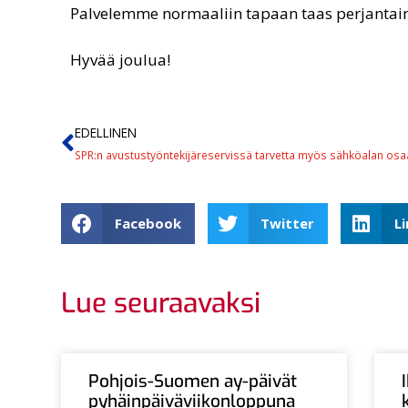
Palvelemme normaaliin tapaan taas perjantain
Hyvää joulua!
EDELLINEN
SPR:n avustustyöntekijäreservissä tarvetta myös sähköalan osaa
Facebook
Twitter
L
Lue seuraavaksi
Pohjois-Suomen ay-päivät
pyhäinpäiväviikonloppuna