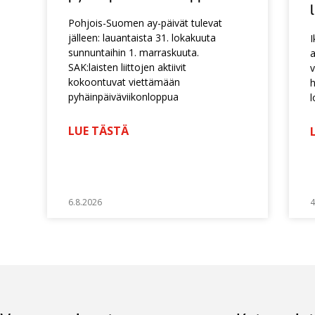
Pohjois-Suomen ay-päivät tulevat
jälleen: lauantaista 31. lokakuuta
I
sunnuntaihin 1. marraskuuta.
a
SAK:laisten liittojen aktiivit
v
kokoontuvat viettämään
h
pyhäinpäiväviikonloppua
l
LUE TÄSTÄ
6.8.2026
4