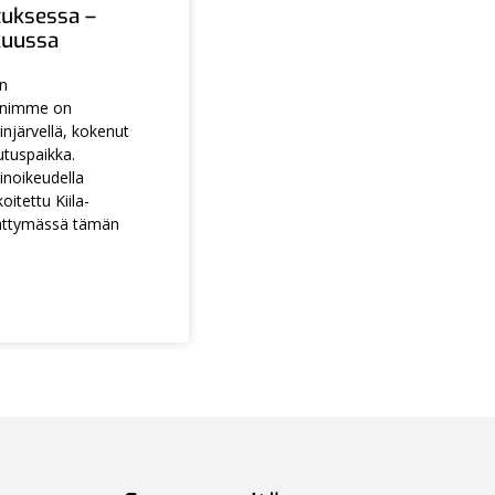
tuksessa –
ukuussa
en
animme on
injärvellä, kokenut
utuspaikka.
noikeudella
itettu Kiila-
ättymässä tämän