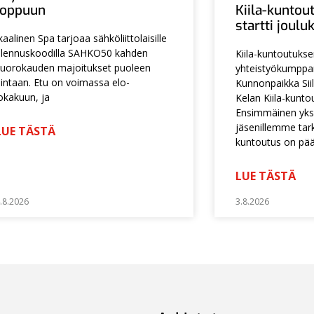
loppuun
Kiila-kuntou
startti joul
kaalinen Spa tarjoaa sähköliittolaisille
lennuskoodilla SAHKO50 kahden
Kiila-kuntoutuks
uorokauden majoitukset puoleen
yhteistyökumpp
intaan. Etu on voimassa elo-
Kunnonpaikka Siil
okakuun, ja
Kelan Kiila-kunto
Ensimmäinen yksi
jäsenillemme tarko
LUE TÄSTÄ
kuntoutus on pä
LUE TÄSTÄ
.8.2026
3.8.2026