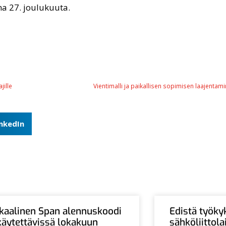
a 27. joulukuuta.
jille
Vientimalli ja paikallisen sopimisen laajenta
inkedIn
Ikaalinen Span alennuskoodi
Edistä työky
käytettävissä lokakuun
sähköliittol