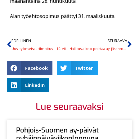
maanantaina 28. huhtikuuta.
Alan työehtosopimus päättyi 31. maaliskuuta.
EDELLINEN
SEURAAVA
Uusi työnseisausilmoitus – 10. viikko toteutumassa UPM Plywoodissa
Hallitus aikoo poistaa ay-jäsenmaksujen verovähennysoikeuden
Facebook
Twitter
LinkedIn
Lue seuraavaksi
Pohjois-Suomen ay-päivät
pyhäinpäiväviikonloppuna