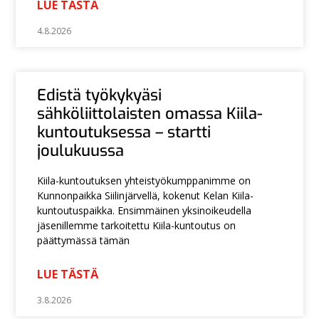
LUE TÄSTÄ
4.8.2026
Edistä työkykyäsi
sähköliittolaisten omassa Kiila-
kuntoutuksessa – startti
joulukuussa
Kiila-kuntoutuksen yhteistyökumppanimme on
Kunnonpaikka Siilinjärvellä, kokenut Kelan Kiila-
kuntoutuspaikka. Ensimmäinen yksinoikeudella
jäsenillemme tarkoitettu Kiila-kuntoutus on
päättymässä tämän
LUE TÄSTÄ
3.8.2026