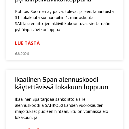
Pohjois-Suomen ay-päivät tulevat jälleen: lauantaista
31. lokakuuta sunnuntaihin 1. marraskuuta.
SAK:laisten liittojen aktiivit kokoontuvat viettämään
pyhäinpäiväviikonloppua
LUE TÄSTÄ
6.8.2026
Ikaalinen Span alennuskoodi
käytettävissä lokakuun loppuun
Ikaalinen Spa tarjoaa sähköliittolaisille
alennuskoodilla SAHKO50 kahden vuorokauden
majoitukset puoleen hintaan. Etu on voimassa elo-
lokakuun, ja