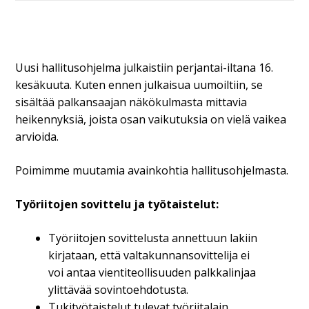
Uusi hallitusohjelma julkaistiin perjantai-iltana 16.
kesäkuuta. Kuten ennen julkaisua uumoiltiin, se
sisältää palkansaajan näkökulmasta mittavia
heikennyksiä, joista osan vaikutuksia on vielä vaikea
arvioida.
Poimimme muutamia avainkohtia hallitusohjelmasta.
Työriitojen sovittelu ja työtaistelut:
Työriitojen sovittelusta annettuun lakiin
kirjataan, että valtakunnansovittelija ei
voi antaa vientiteollisuuden palkkalinjaa
ylittävää sovintoehdotusta.
Tukityötaistelut tulevat työriitalain