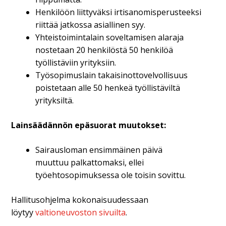
Henkilöön liittyväksi irtisanomisperusteeksi
riittää jatkossa asiallinen syy.
Yhteistoimintalain soveltamisen alaraja
nostetaan 20 henkilöstä 50 henkilöä
työllistäviin yrityksiin.
Työsopimuslain takaisinottovelvollisuus
poistetaan alle 50 henkeä työllistäviltä
yrityksiltä.
Lainsäädännön epäsuorat muutokset:
Sairausloman ensimmäinen päivä
muuttuu palkattomaksi, ellei
työehtosopimuksessa ole toisin sovittu.
Hallitusohjelma kokonaisuudessaan
löytyy
valtioneuvoston sivuilta
.