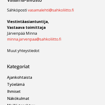
Vasama-sivusto
Sähköposti
vasamalehti@sahkoliitto.fi
Viestintäasiantuntija,
Vastaava toimittaja
Järvenpää Minna
minna.jarvenpaa@sahkoliitto.fi
Muut yhteystiedot
Kategoriat
Ajankohtaista
Työelämä
Ihmiset
Näkökulmat