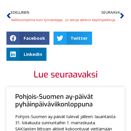
EDELLINEN
SEURAAVA
Hallitusohjelma kuin työnantajapuolen kynästä
Jo satoja sähkön käyttöpaikkoja yhteiskilpailutuksessamme ‒ viikko aikaa lähteä mukaan
Facebook
Twitter
LinkedIn
Lue seuraavaksi
Pohjois-Suomen ay-päivät
pyhäinpäiväviikonloppuna
Pohjois-Suomen ay-päivät tulevat jälleen: lauantaista
31. lokakuuta sunnuntaihin 1. marraskuuta.
SAK:laisten liittojen aktiivit kokoontuvat viettämään