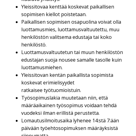
Yleissitovaa kenttää koskevat paikallisen
sopimisen kiellot poistetaan.
Paikallisen sopimisen osapuolina voivat olla
luottamusmies, luottamusvaltuutettu, muu
henkilöstön valitsema edustaja tai koko
henkilöstö.
Luottamusvaltuutetun tai muun henkilöstön
edustajan suoja nousee samalle tasolle kuin
luottamusmiehen.
Yleissitovan kentän paikallista sopimista
koskevat erimielisyydet
ratkaisee työtuomioistuin.
Työsopimuslakia muutetaan niin, että
määräaikainen työsopimus voidaan tehdä
vuodeksi ilman erillistä perustetta.
Lomautusilmoitusaika lyhenee 14:stä 7:ään
päivään työehtosopimuksen määräyksistä
riippumatta.