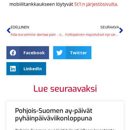
mobiilitankkaukseen löytyvät
St1:n järjestösivulta
.
EDELLINEN
SEURAAVA
Kiila-kurssimme starttaa pian – oletko sinä viimeinen tarvittava kuntoutuja?
Volttipäivien majoitukset nyt varattavissa!
Facebook
Twitter
LinkedIn
Lue seuraavaksi
Pohjois-Suomen ay-päivät
pyhäinpäiväviikonloppuna