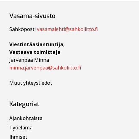
Vasama-sivusto
Sähköposti
vasamalehti@sahkoliitto.fi
Viestintäasiantuntija,
Vastaava toimittaja
Järvenpää Minna
minna.jarvenpaa@sahkoliitto.fi
Muut yhteystiedot
Kategoriat
Ajankohtaista
Työelämä
Ihmiset