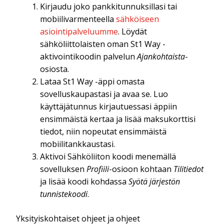
Kirjaudu joko pankkitunnuksillasi tai
mobiilivarmenteella
sähköiseen
asiointipalveluumme
. Löydät
sähköliittolaisten oman St1 Way -
aktivointikoodin palvelun
Ajankohtaista
-
osiosta.
Lataa St1 Way -äppi omasta
sovelluskaupastasi ja avaa se. Luo
käyttäjätunnus kirjautuessasi äppiin
ensimmäistä kertaa ja lisää maksukorttisi
tiedot, niin nopeutat ensimmäistä
mobiilitankkaustasi.
Aktivoi Sähköliiton koodi menemällä
sovelluksen
Profiili
-osioon kohtaan
Tilitiedot
ja lisää koodi kohdassa
Syötä järjestön
tunnistekoodi
.
Yksityiskohtaiset ohjeet ja ohjeet