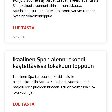
Pohjois-Suomen ay-päivät tulevat jälleen: lauantaista
31. lokakuuta sunnuntaihin 1. marraskuuta.
SAK:laisten liittojen aktiivit kokoontuvat viettämään
pyhäinpäiväviikonloppua
LUE TÄSTÄ
6.8.2026
Ikaalinen Span alennuskoodi
käytettävissä lokakuun loppuun
Ikaalinen Spa tarjoaa sähköliittolaisille
alennuskoodilla SAHKO50 kahden vuorokauden
majoitukset puoleen hintaan. Etu on voimassa elo-
lokakuun, ja
LUE TÄSTÄ