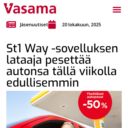
Jäsenuutiset
20 lokakuun, 2025
St1 Way -sovelluksen
lataaja pesettää
autonsa tällä viikolla
edullisemmin