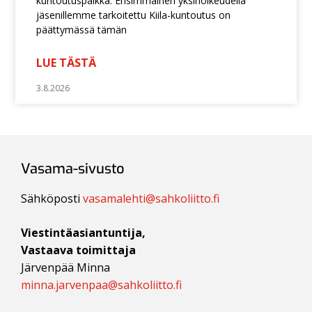
kuntoutuspaikka. Ensimmäinen yksinoikeudella
jäsenillemme tarkoitettu Kiila-kuntoutus on
päättymässä tämän
LUE TÄSTÄ
3.8.2026
Vasama-sivusto
Sähköposti
vasamalehti@sahkoliitto.fi
Viestintäasiantuntija,
Vastaava toimittaja
Järvenpää Minna
minna.jarvenpaa@sahkoliitto.fi