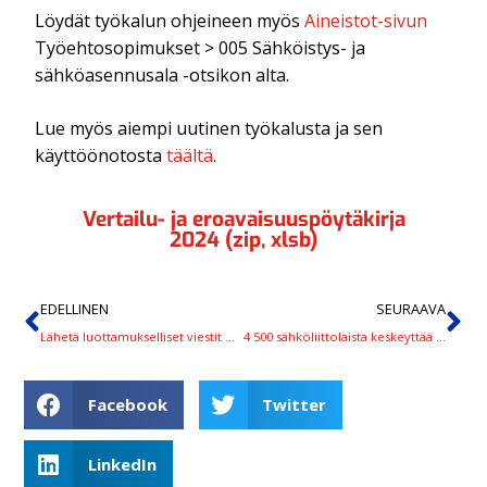
Löydät työkalun ohjeineen myös
Aineistot-sivun
Työehtosopimukset > 005 Sähköistys- ja
sähköasennusala -otsikon alta.
Lue myös aiempi uutinen työkalusta ja sen
käyttöönotosta
täältä
.
Vertailu- ja eroavaisuuspöytäkirja
2024 (zip, xlsb)
EDELLINEN
SEURAAVA
Lähetä luottamukselliset viestit meille turvapostilla
4 500 sähköliittolaista keskeyttää työt teollisuudessa ja pk-seudulla 1.–2. helmikuuta
Facebook
Twitter
LinkedIn