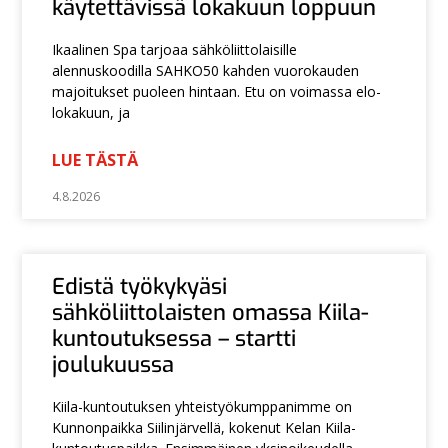
käytettävissä lokakuun loppuun
Ikaalinen Spa tarjoaa sähköliittolaisille
alennuskoodilla SAHKO50 kahden vuorokauden
majoitukset puoleen hintaan. Etu on voimassa elo-
lokakuun, ja
LUE TÄSTÄ
4.8.2026
Edistä työkykyäsi
sähköliittolaisten omassa Kiila-
kuntoutuksessa – startti
joulukuussa
Kiila-kuntoutuksen yhteistyökumppanimme on
Kunnonpaikka Siilinjärvellä, kokenut Kelan Kiila-