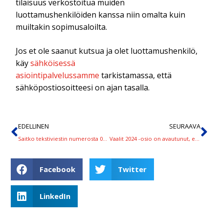
tilaisuus verkostoitua muiden
luottamushenkilöiden kanssa niin omalta kuin
muiltakin sopimusaloilta.
Jos et ole saanut kutsua ja olet luottamushenkilö,
käy
sähköisessä
asiointipalvelussamme
tarkistamassa, että
sähköpostiosoitteesi on ajan tasalla.
EDELLINEN
SEURAAVA
Saitko tekstiviestin numerosta 08200 tai 18200? Kyse on SAK:n kyselystä
Vaalit 2024 -osio on avautunut, ehdokkaaksi ilmoittautuminen alkaa huomenna
Facebook
Twitter
LinkedIn