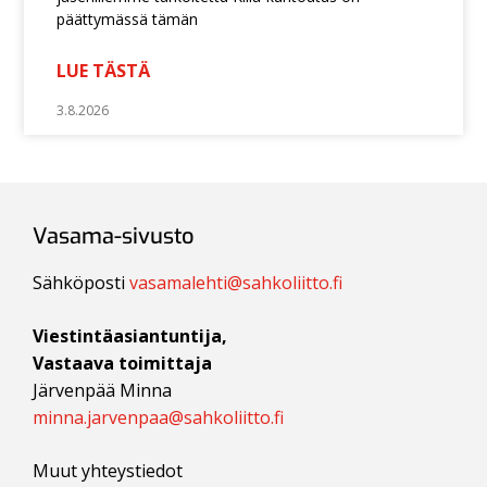
päättymässä tämän
LUE TÄSTÄ
3.8.2026
Vasama-sivusto
Sähköposti
vasamalehti@sahkoliitto.fi
Viestintäasiantuntija,
Vastaava toimittaja
Järvenpää Minna
minna.jarvenpaa@sahkoliitto.fi
Muut yhteystiedot