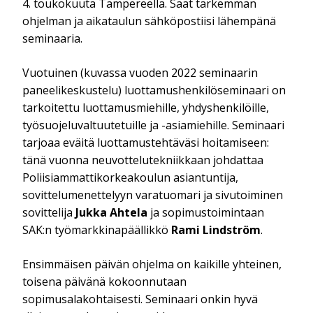
4. toukokuuta Tampereella. Saat tarkemman
ohjelman ja aikataulun sähköpostiisi lähempänä
seminaaria.
Vuotuinen (kuvassa vuoden 2022 seminaarin
paneelikeskustelu) luottamushenkilöseminaari on
tarkoitettu luottamusmiehille, yhdyshenkilöille,
työsuojeluvaltuutetuille ja -asiamiehille. Seminaari
tarjoaa eväitä luottamustehtäväsi hoitamiseen:
tänä vuonna neuvottelutekniikkaan johdattaa
Poliisiammattikorkeakoulun asiantuntija,
sovittelumenettelyyn varatuomari ja sivutoiminen
sovittelija
Jukka Ahtela
ja sopimustoimintaan
SAK:n työmarkkinapäällikkö
Rami Lindström
.
Ensimmäisen päivän ohjelma on kaikille yhteinen,
toisena päivänä kokoonnutaan
sopimusalakohtaisesti. Seminaari onkin hyvä