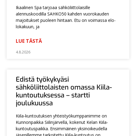
Ikaalinen Spa tarjoaa sähköliittolaisille
alennuskoodilla SAHKO50 kahden vuorokauden
majoitukset puoleen hintaan. Etu on voimassa elo-
lokakuun, ja
LUE TÄSTÄ
4.8.2026
Edistä työkykyäsi
sähköliittolaisten omassa Kiila-
kuntoutuksessa – startti
joulukuussa
Kiila-kuntoutuksen yhteistyökumppanimme on
Kunnonpaikka Siilinjärvellä, kokenut Kelan Kiila-
kuntoutuspaikka. Ensimmäinen yksinoikeudella
jäsenillemme tarkoitettu Kiila-kuntoutus on