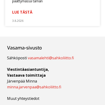
päättymässä tämän
LUE TÄSTÄ
3.8.2026
Vasama-sivusto
Sähköposti
vasamalehti@sahkoliitto.fi
Viestintäasiantuntija,
Vastaava toimittaja
Järvenpää Minna
minna.jarvenpaa@sahkoliitto.fi
Muut yhteystiedot