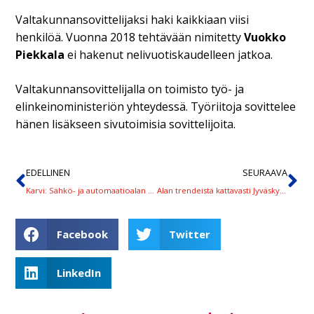
Valtakunnansovittelijaksi haki kaikkiaan viisi
henkilöä. Vuonna 2018 tehtävään nimitetty
Vuokko
Piekkala
ei hakenut nelivuotiskaudelleen jatkoa.
Valtakunnansovittelijalla on toimisto työ- ja
elinkeinoministeriön yhteydessä. Työriitoja sovittelee
hänen lisäkseen sivutoimisia sovittelijoita.
EDELLINEN
SEURAAVA
Karvi: Sähkö- ja automaatioalan opiskelijat vahvoilla sähkö- ja työturvallisuudessa
Alan trendeistä kattavasti Jyväskylän messuilla
Facebook
Twitter
LinkedIn