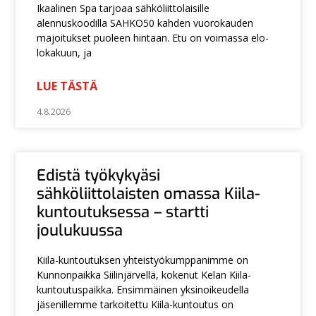
Ikaalinen Spa tarjoaa sähköliittolaisille
alennuskoodilla SAHKO50 kahden vuorokauden
majoitukset puoleen hintaan. Etu on voimassa elo-
lokakuun, ja
LUE TÄSTÄ
4.8.2026
Edistä työkykyäsi
sähköliittolaisten omassa Kiila-
kuntoutuksessa – startti
joulukuussa
Kiila-kuntoutuksen yhteistyökumppanimme on
Kunnonpaikka Siilinjärvellä, kokenut Kelan Kiila-
kuntoutuspaikka. Ensimmäinen yksinoikeudella
jäsenillemme tarkoitettu Kiila-kuntoutus on