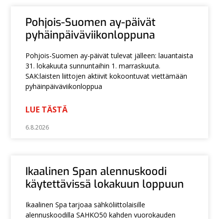
Pohjois-Suomen ay-päivät
pyhäinpäiväviikonloppuna
Pohjois-Suomen ay-päivät tulevat jälleen: lauantaista
31. lokakuuta sunnuntaihin 1. marraskuuta.
SAK:laisten liittojen aktiivit kokoontuvat viettämään
pyhäinpäiväviikonloppua
LUE TÄSTÄ
6.8.2026
Ikaalinen Span alennuskoodi
käytettävissä lokakuun loppuun
Ikaalinen Spa tarjoaa sähköliittolaisille
alennuskoodilla SAHKO50 kahden vuorokauden