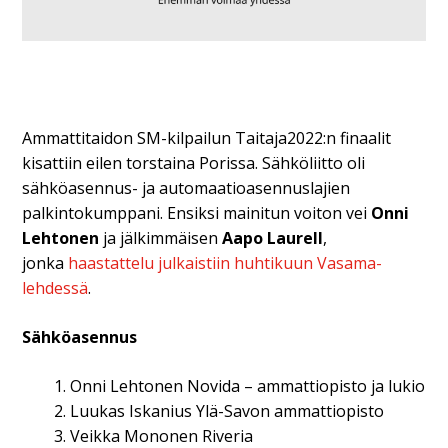
Ammattitaidon SM-kilpailun Taitaja2022:n finaalit
kisattiin eilen torstaina Porissa. Sähköliitto oli
sähköasennus- ja automaatioasennuslajien
palkintokumppani. Ensiksi mainitun voiton vei
Onni
Lehtonen
ja jälkimmäisen
Aapo Laurell
,
jonka
haastattelu julkaistiin huhtikuun Vasama-
lehdessä
.
Sähköasennus
Onni Lehtonen Novida – ammattiopisto ja lukio
Luukas Iskanius Ylä-Savon ammattiopisto
Veikka Mononen Riveria