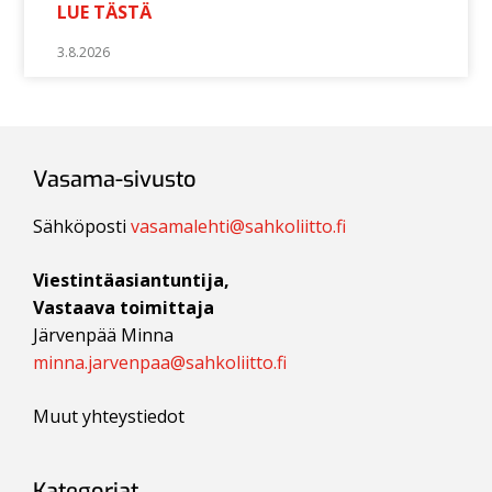
LUE TÄSTÄ
3.8.2026
Vasama-sivusto
Sähköposti
vasamalehti@sahkoliitto.fi
Viestintäasiantuntija,
Vastaava toimittaja
Järvenpää Minna
minna.jarvenpaa@sahkoliitto.fi
Muut yhteystiedot
Kategoriat