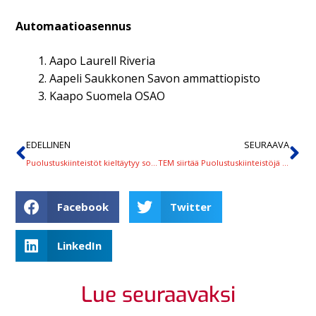
Automaatioasennus
Aapo Laurell Riveria
Aapeli Saukkonen Savon ammattiopisto
Kaapo Suomela OSAO
EDELLINEN
SEURAAVA
Puolustuskiinteistöt kieltäytyy solmimasta työehtosopimusta ‒ Sähköliitto jätti työtaisteluvaroituksen
TEM siirtää Puolustuskiinteistöjä koskevaa lakkoa kahdella viikolla
Facebook
Twitter
LinkedIn
Lue seuraavaksi