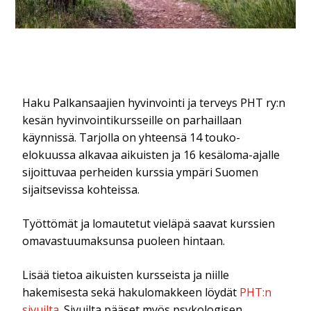
Haku Palkansaajien hyvinvointi ja terveys PHT ry:n
kesän hyvinvointikursseille on parhaillaan
käynnissä. Tarjolla on yhteensä 14 touko-
elokuussa alkavaa aikuisten ja 16 kesäloma-ajalle
sijoittuvaa perheiden kurssia ympäri Suomen
sijaitsevissa kohteissa.
Työttömät ja lomautetut vieläpä saavat kurssien
omavastuumaksunsa puoleen hintaan.
Lisää tietoa aikuisten kursseista ja niille
hakemisesta sekä hakulomakkeen löydät
PHT:n
sivuilta
. Sivuilta pääset myös psykologisen