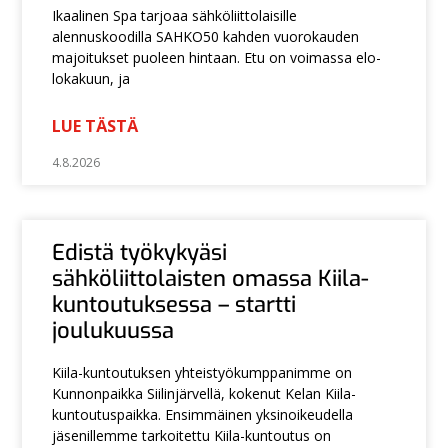
Ikaalinen Spa tarjoaa sähköliittolaisille
alennuskoodilla SAHKO50 kahden vuorokauden
majoitukset puoleen hintaan. Etu on voimassa elo-
lokakuun, ja
LUE TÄSTÄ
4.8.2026
Edistä työkykyäsi
sähköliittolaisten omassa Kiila-
kuntoutuksessa – startti
joulukuussa
Kiila-kuntoutuksen yhteistyökumppanimme on
Kunnonpaikka Siilinjärvellä, kokenut Kelan Kiila-
kuntoutuspaikka. Ensimmäinen yksinoikeudella
jäsenillemme tarkoitettu Kiila-kuntoutus on