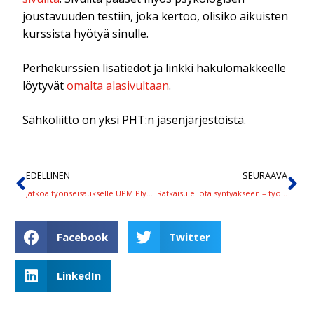
joustavuuden testiin, joka kertoo, olisiko aikuisten
kurssista hyötyä sinulle.
Perhekurssien lisätiedot ja linkki hakulomakkeelle
löytyvät
omalta alasivultaan
.
Sähköliitto on yksi PHT:n jäsenjärjestöistä.
EDELLINEN
SEURAAVA
Jatkoa työnseisaukselle UPM Plywoodissa viikolla 12
Ratkaisu ei ota syntyäkseen – työnseisaukset jatkuvat UPM Plywoodissa viikolla 13
Facebook
Twitter
LinkedIn