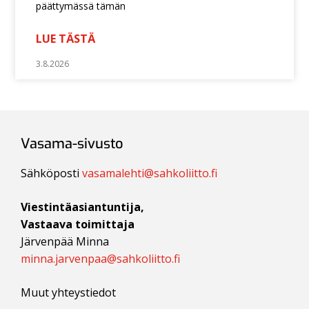
päättymässä tämän
LUE TÄSTÄ
3.8.2026
Vasama-sivusto
Sähköposti
vasamalehti@sahkoliitto.fi
Viestintäasiantuntija,
Vastaava toimittaja
Järvenpää Minna
minna.jarvenpaa@sahkoliitto.fi
Muut yhteystiedot