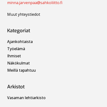
minna.jarvenpaa@sahkoliitto.fi
Muut yhteystiedot
Kategoriat
Ajankohtaista
Työelämä
Ihmiset
Näkökulmat
Meillä tapahtuu
Arkistot
Vasaman lehtiarkisto