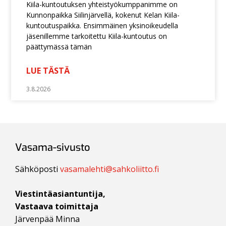
Kiila-kuntoutuksen yhteistyökumppanimme on
Kunnonpaikka Siilinjärvellä, kokenut Kelan Kiila-
kuntoutuspaikka. Ensimmäinen yksinoikeudella
jäsenillemme tarkoitettu Kiila-kuntoutus on
päättymässä tämän
LUE TÄSTÄ
3.8.2026
Vasama-sivusto
Sähköposti
vasamalehti@sahkoliitto.fi
Viestintäasiantuntija,
Vastaava toimittaja
Järvenpää Minna