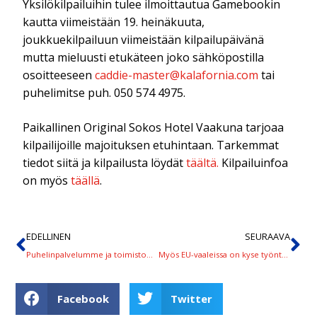
Yksilökilpailuihin tulee ilmoittautua Gamebookin
kautta viimeistään 19. heinäkuuta,
joukkuekilpailuun viimeistään kilpailupäivänä
mutta mieluusti etukäteen joko sähköpostilla
osoitteeseen
caddie-master@kalafornia.com
tai
puhelimitse puh. 050 574 4975.
Paikallinen Original Sokos Hotel Vaakuna tarjoaa
kilpailijoille majoituksen etuhintaan. Tarkemmat
tiedot siitä ja kilpailusta löydät
täältä.
Kilpailuinfoa
on myös
täällä
.
EDELLINEN
SEURAAVA
Puhelinpalvelumme ja toimistomme suljettu torstaina ja perjantaina
Myös EU-vaaleissa on kyse työntekijöiden oikeuksista ‒ muista äänestää
Facebook
Twitter