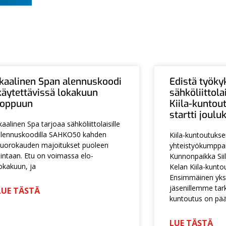
Ikaalinen Span alennuskoodi
Edistä työky
käytettävissä lokakuun
sähköliittol
loppuun
Kiila-kuntou
startti joul
kaalinen Spa tarjoaa sähköliittolaisille
lennuskoodilla SAHKO50 kahden
Kiila-kuntoutuks
uorokauden majoitukset puoleen
yhteistyökumpp
intaan. Etu on voimassa elo-
Kunnonpaikka Siil
okakuun, ja
Kelan Kiila-kunto
Ensimmäinen yksi
jäsenillemme tarko
LUE TÄSTÄ
kuntoutus on pä
LUE TÄSTÄ