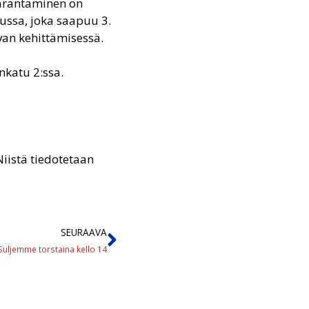
parantaminen on
ussa, joka saapuu 3.
van kehittämisessä.
nkatu 2:ssa.
iistä tiedotetaan
SEURAAVA
Suljemme torstaina kello 14