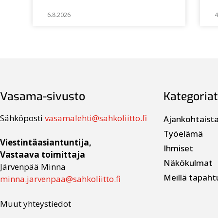
6.8.2026
4
Vasama-sivusto
Kategoriat
Sähköposti
vasamalehti@sahkoliitto.fi
Ajankohtaist
Työelämä
Viestintäasiantuntija,
Ihmiset
Vastaava toimittaja
Näkökulmat
Järvenpää Minna
Meillä tapaht
minna.jarvenpaa@sahkoliitto.fi
Muut yhteystiedot