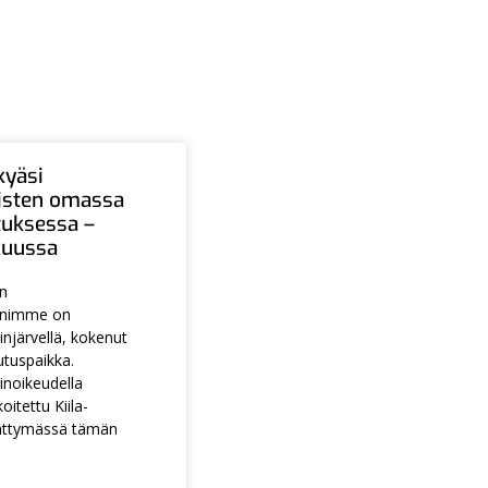
kyäsi
aisten omassa
tuksessa –
ukuussa
en
animme on
injärvellä, kokenut
utuspaikka.
noikeudella
itettu Kiila-
ättymässä tämän