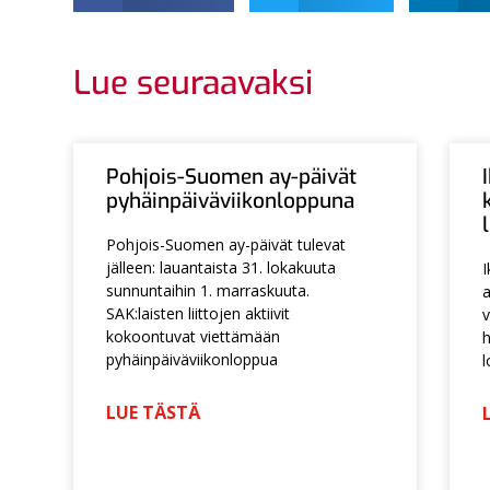
Lue seuraavaksi
Pohjois-Suomen ay-päivät
pyhäinpäiväviikonloppuna
Pohjois-Suomen ay-päivät tulevat
jälleen: lauantaista 31. lokakuuta
I
sunnuntaihin 1. marraskuuta.
a
SAK:laisten liittojen aktiivit
v
kokoontuvat viettämään
h
pyhäinpäiväviikonloppua
l
LUE TÄSTÄ