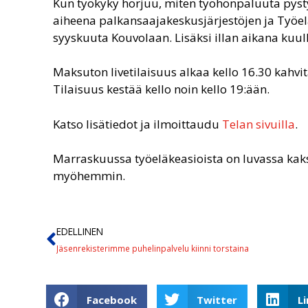
Kun työkyky horjuu, miten työhönpaluuta pyst
aiheena palkansaajakeskusjärjestöjen ja Työel
syyskuuta Kouvolaan. Lisäksi illan aikana kuu
Maksuton livetilaisuus alkaa kello 16.30 kahvi
Tilaisuus kestää kello noin kello 19:ään.
Katso lisätiedot ja ilmoittaudu
Telan sivuilla
.
Marraskuussa työeläkeasioista on luvassa kaks
myöhemmin.
EDELLINEN
Jäsenrekisterimme puhelinpalvelu kiinni torstaina
Facebook
Twitter
L