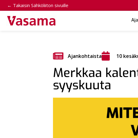
← Takaisin Sähköliiton sivuille
Aj
Ajankohtaista
10 kesäk
Merkkaa kalent
syyskuuta