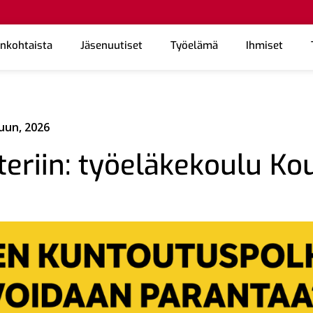
ankohtaista
Jäsenuutiset
Työelämä
Ihmiset
uun, 2026
eriin: työeläkekoulu Ko