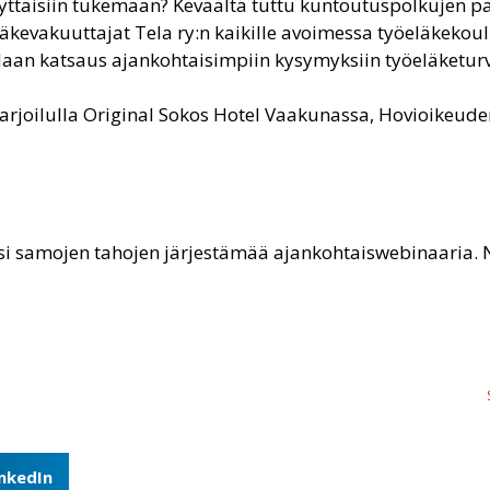
yttäisiin tukemaan? Keväältä tuttu kuntoutuspolkujen 
äkevakuuttajat Tela ry:n kaikille avoimessa työeläkekoul
llaan katsaus ajankohtaisimpiin kysymyksiin työeläketur
tarjoilulla Original Sokos Hotel Vaakunassa, Hovioikeude
i samojen tahojen järjestämää ajankohtaiswebinaaria. N
inkedIn