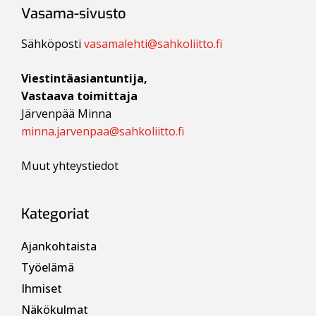
Vasama-sivusto
Sähköposti
vasamalehti@sahkoliitto.fi
Viestintäasiantuntija,
Vastaava toimittaja
Järvenpää Minna
minna.jarvenpaa@sahkoliitto.fi
Muut yhteystiedot
Kategoriat
Ajankohtaista
Työelämä
Ihmiset
Näkökulmat