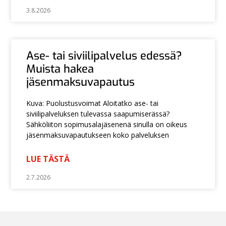
3.8.2026
Ase- tai siviilipalvelus edessä?
Muista hakea
jäsenmaksuvapautus
Kuva: Puolustusvoimat Aloitatko ase- tai
siviilipalveluksen tulevassa saapumiserässä?
Sähköliiton sopimusalajäsenenä sinulla on oikeus
jäsenmaksuvapautukseen koko palveluksen
LUE TÄSTÄ
2.7.2026