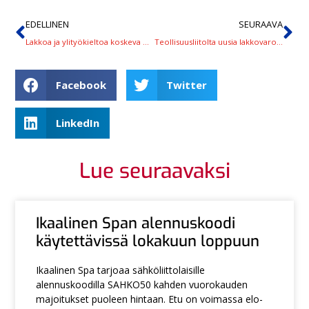
EDELLINEN
SEURAAVA
Lakkoa ja ylityökieltoa koskeva Q & A nyt Neuvottelu-uutiset-osiossa
Teollisuusliitolta uusia lakkovaroituksia, Sähköliiton hallinto koolla illalla
Facebook
Twitter
LinkedIn
Lue seuraavaksi
Ikaalinen Span alennuskoodi
käytettävissä lokakuun loppuun
Ikaalinen Spa tarjoaa sähköliittolaisille
alennuskoodilla SAHKO50 kahden vuorokauden
majoitukset puoleen hintaan. Etu on voimassa elo-