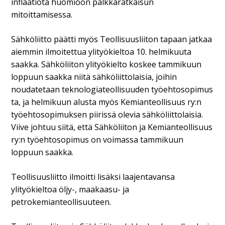
inflaatiota huomioon palkkaratkaisun
mitoittamisessa.
Sähköliitto päätti myös Teollisuusliiton tapaan jatkaa
aiemmin ilmoitettua ylityökieltoa 10. helmikuuta
saakka. Sähköliiton ylityökielto koskee tammikuun
loppuun saakka niitä sähköliittolaisia, joihin
noudatetaan teknologiateollisuuden työehtosopimus
ta, ja helmikuun alusta myös Kemianteollisuus ry:n
työehtosopimuksen piirissä olevia sähköliittolaisia.
Viive johtuu siitä, että Sähköliiton ja Kemianteollisuus
ry:n työehtosopimus on voimassa tammikuun
loppuun saakka.
Teollisuusliitto ilmoitti lisäksi laajentavansa
ylityökieltoa öljy-, maakaasu- ja
petrokemianteollisuuteen.