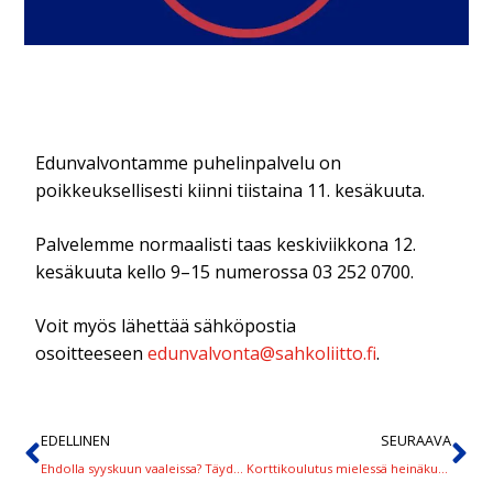
Edunvalvontamme puhelinpalvelu on
poikkeuksellisesti kiinni tiistaina 11. kesäkuuta.
Palvelemme normaalisti taas keskiviikkona 12.
kesäkuuta kello 9–15 numerossa 03 252 0700.
Voit myös lähettää sähköpostia
osoitteeseen
edunvalvonta@sahkoliitto.fi
.
EDELLINEN
SEURAAVA
Ehdolla syyskuun vaaleissa? Täydennä ehdokastietosi 15.8. mennessä
Korttikoulutus mielessä heinäkuussa? Varmista edellytyksesi ennen sitä!