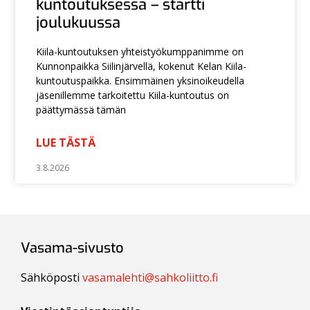
kuntoutuksessa – startti
joulukuussa
Kiila-kuntoutuksen yhteistyökumppanimme on
Kunnonpaikka Siilinjärvellä, kokenut Kelan Kiila-
kuntoutuspaikka. Ensimmäinen yksinoikeudella
jäsenillemme tarkoitettu Kiila-kuntoutus on
päättymässä tämän
LUE TÄSTÄ
3.8.2026
Vasama-sivusto
Sähköposti
vasamalehti@sahkoliitto.fi