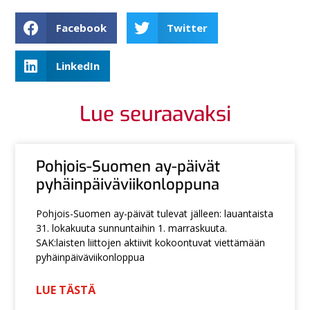
Facebook
Twitter
LinkedIn
Lue seuraavaksi
Pohjois-Suomen ay-päivät
pyhäinpäiväviikonloppuna
Pohjois-Suomen ay-päivät tulevat jälleen: lauantaista
31. lokakuuta sunnuntaihin 1. marraskuuta.
SAK:laisten liittojen aktiivit kokoontuvat viettämään
pyhäinpäiväviikonloppua
LUE TÄSTÄ