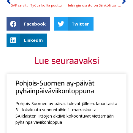
SAK selvitti: Työpaikoilta puuttuu osaamista henkisen kuormituksen käsittelemiseksi
Helsingin osasto on Sähköliiton hallitseva salibandymestari
Facebook
Twitter
LinkedIn
Lue seuraavaksi
Pohjois-Suomen ay-päivät
pyhäinpäiväviikonloppuna
Pohjois-Suomen ay-päivät tulevat jälleen: lauantaista
31. lokakuuta sunnuntaihin 1. marraskuuta.
SAK:laisten liittojen aktiivit kokoontuvat viettämään
pyhäinpäiväviikonloppua