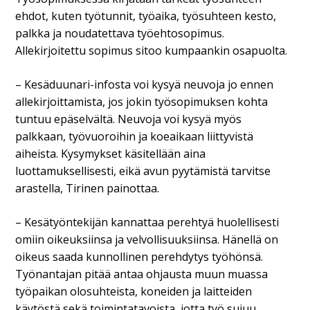
ehdot, kuten työtunnit, työaika, työsuhteen kesto,
palkka ja noudatettava työehtosopimus.
Allekirjoitettu sopimus sitoo kumpaankin osapuolta.
– Kesäduunari-infosta voi kysyä neuvoja jo ennen
allekirjoittamista, jos jokin työsopimuksen kohta
tuntuu epäselvältä. Neuvoja voi kysyä myös
palkkaan, työvuoroihin ja koeaikaan liittyvistä
aiheista. Kysymykset käsitellään aina
luottamuksellisesti, eikä avun pyytämistä tarvitse
arastella, Tirinen painottaa.
– Kesätyöntekijän kannattaa perehtyä huolellisesti
omiin oikeuksiinsa ja velvollisuuksiinsa. Hänellä on
oikeus saada kunnollinen perehdytys työhönsä.
Työnantajan pitää antaa ohjausta muun muassa
työpaikan olosuhteista, koneiden ja laitteiden
käytöstä sekä toimintatavoista, jotta työ sujuu