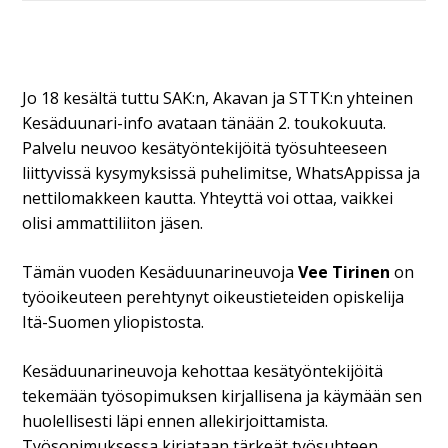
Jo 18 kesältä tuttu SAK:n, Akavan ja STTK:n yhteinen
Kesäduunari-info avataan tänään 2. toukokuuta.
Palvelu neuvoo kesätyöntekijöitä työsuhteeseen
liittyvissä kysymyksissä puhelimitse, WhatsAppissa ja
nettilomakkeen kautta. Yhteyttä voi ottaa, vaikkei
olisi ammattiliiton jäsen.
Tämän vuoden Kesäduunarineuvoja
Vee Tirinen
on
työoikeuteen perehtynyt oikeustieteiden opiskelija
Itä-Suomen yliopistosta.
Kesäduunarineuvoja kehottaa kesätyöntekijöitä
tekemään työsopimuksen kirjallisena ja käymään sen
huolellisesti läpi ennen allekirjoittamista.
Työsopimuksessa kirjataan tärkeät työsuhteen