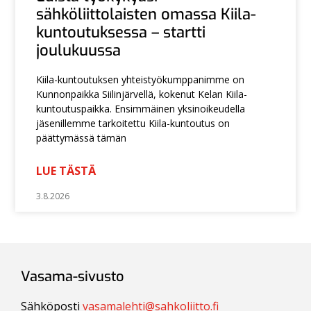
sähköliittolaisten omassa Kiila-
kuntoutuksessa – startti
joulukuussa
Kiila-kuntoutuksen yhteistyökumppanimme on
Kunnonpaikka Siilinjärvellä, kokenut Kelan Kiila-
kuntoutuspaikka. Ensimmäinen yksinoikeudella
jäsenillemme tarkoitettu Kiila-kuntoutus on
päättymässä tämän
LUE TÄSTÄ
3.8.2026
Vasama-sivusto
Sähköposti
vasamalehti@sahkoliitto.fi