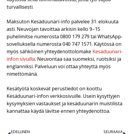
turvallisesti.
Maksuton Kesäduunari-info palvelee 31. elokuuta
asti. Neuvojan tavoittaa arkisin kello 9–15
puhelimitse numerosta 0800 179 279 tai WhatsApp-
sovelluksella numerosta 040 747 1571. Käytössä on
myös sähköinen yhteydenottolomake
Kesäduunari-
infon sivuilla
. Neuvontaa saa suomeksi, ruotsiksi ja
englanniksi. Palveluun voi ottaa yhteyttä myös
nimettömänä.
Kesätyötä koskevat perustiedot on koottu
Kesäduunari-infon verkkosivuille. Usein kysyttyjen
kysymyksien vastaukset ja kesäduunarin muistilista
kannattaa käydä lävitse ennen yhteydenottoa.
EDELLINEN
SEURAAVA