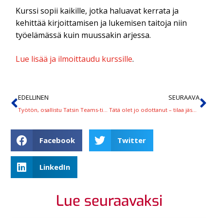
Kurssi sopii kaikille, jotka haluavat kerrata ja
kehittää kirjoittamisen ja lukemisen taitoja niin
työelämässä kuin muussakin arjessa.
Lue lisää ja ilmoittaudu kurssille
.
EDELLINEN
SEURAAVA
Työtön, osallistu Tatsin Teams-tilaisuuteen ja vastaa myös palvelukyselyyn
Tätä olet jo odottanut – tilaa jäsenkalenteri 2026!
Facebook
Twitter
LinkedIn
Lue seuraavaksi