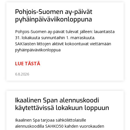
Pohjois-Suomen ay-päivät
pyhäinpäiväviikonloppuna
Pohjois-Suomen ay-päivät tulevat jälleen: lauantaista
31. lokakuuta sunnuntaihin 1. marraskuuta.
SAK:laisten liittojen aktiivit kokoontuvat viettämään
pyhäinpäiväviikonloppua
LUE TÄSTÄ
6.8.2026
Ikaalinen Span alennuskoodi
käytettävissä lokakuun loppuun
Ikaalinen Spa tarjoaa sähköliittolaisille
alennuskoodilla SAHKO50 kahden vuorokauden