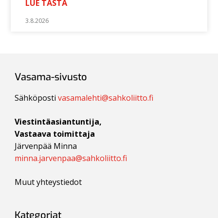
LUE TÄSTÄ
3.8.2026
Vasama-sivusto
Sähköposti
vasamalehti@sahkoliitto.fi
Viestintäasiantuntija,
Vastaava toimittaja
Järvenpää Minna
minna.jarvenpaa@sahkoliitto.fi
Muut yhteystiedot
Kategoriat