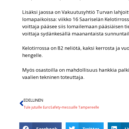
Lisäksi jaossa on Vakuutusyhtiö Turvan lahjoit
lomapaikoissa: viikko 16 Saariselän Kelotirros
voittaja pääsee siis lomailemaan pääsiäisen t
voittaja sydänkesällä maanantaista sunnuntai
Kelotirrossa on 82 neliötä, kaksi kerrosta ja 
hengelle.
Myös osastoilla on mahdollisuus hankkia palk
vaalien tekninen toteuttaja.
EDELLINEN
Tule jutuille EuroSafety-messuille Tampereelle
Facebook
Twitter
L