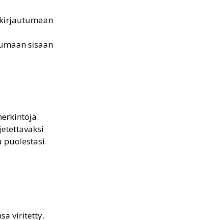
ä kirjautumaan
utumaan sisään
erkintöjä.
jetettavaksi
u puolestasi.
a viritetty.