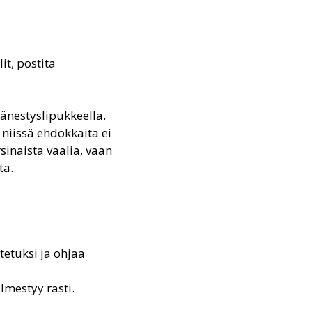
it, postita
äänestyslipukkeella.
 niissä ehdokkaita ei
sinaista vaalia, vaan
ta.
tetuksi ja ohjaa
lmestyy rasti.