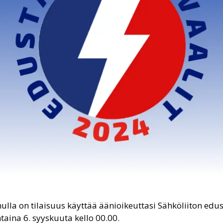
la on tilaisuus käyttää äänioikeuttasi Sähköliiton edust
aina 6. syyskuuta kello 00.00.