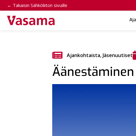
← Takaisin Sähköliiton sivuille
Aj
Ajankohtaista
,
Jäsenuutiset
Äänestäminen a