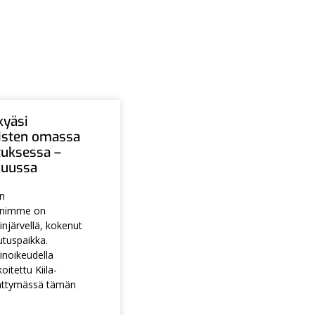
kyäsi
aisten omassa
tuksessa –
ukuussa
en
animme on
injärvellä, kokenut
utuspaikka.
noikeudella
itettu Kiila-
ättymässä tämän