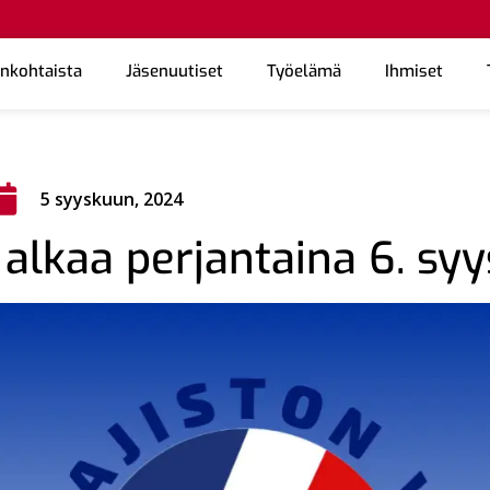
ankohtaista
Jäsenuutiset
Työelämä
Ihmiset
5 syyskuun, 2024
lkaa perjantaina 6. syy