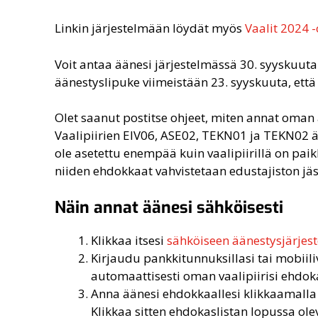
Linkin järjestelmään löydät myös
Vaalit 2
0
24 -
Voit antaa äänesi järjestelmässä 30. syyskuuta k
äänestyslipuke viimeistään 23. syyskuuta, että 
Olet saanut postitse ohjeet, miten annat oman 
Vaalipiirien EIV06, ASE02, TEKN01 ja TEKN02 ää
ole asetettu enempää kuin vaalipiirillä on paikk
niiden ehdokkaat vahvistetaan edustajiston jä
Näin annat äänesi sähköisesti
Klikkaa itsesi
sähköiseen äänestysjärjes
Kirjaudu pankkitunnuksillasi tai mobiili
automaattisesti oman vaalipiirisi ehdok
Anna äänesi ehdokkaallesi klikkaamalla 
Klikkaa sitten ehdokaslistan lopussa ol