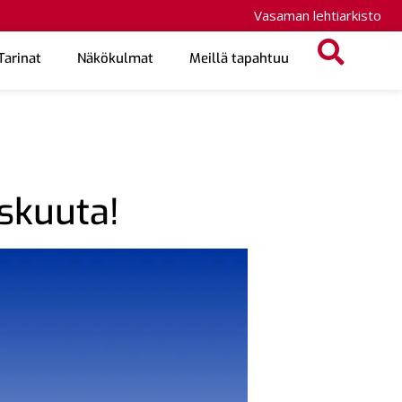
Vasaman lehtiarkisto
Tarinat
Näkökulmat
Meillä tapahtuu
skuuta!