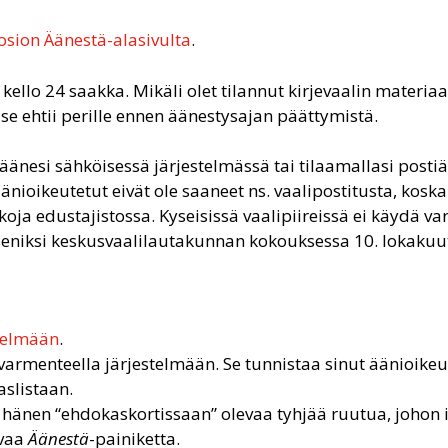
osion Äänestä-alasivulta
.
ello 24 saakka. Mikäli olet tilannut kirjevaalin materiaal
se ehtii perille ennen äänestysajan päättymistä.
äänesi sähköisessä järjestelmässä tai tilaamallasi posti
nioikeutetut eivät ole saaneet ns. vaalipostitusta, koska
oja edustajistossa. Kyseisissä vaalipiireissä ei käydä var
seniksi keskusvaalilautakunnan kokouksessa 10. lokakuu
telmään
.
varmenteella järjestelmään. Se tunnistaa sinut äänioikeu
aslistaan.
hänen “ehdokaskortissaan” olevaa tyhjää ruutua, johon i
evaa
Äänestä
-painiketta.