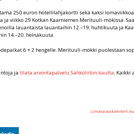
tama 250 euron hotellilahjakortti sekä kaksi lomaviikko
sa ja viikko 29 Kotkan Kaarniemen Merituuli-mökissä. Sa
ienoilla lauantaista lauantaihin 12.–19. huhtikuuta ja K
hin 14.–20. heinäkuuta.
vuodepaikat 6 + 2 hengelle. Merituuli-mökki puolestaan s
intoja ja
tilata arvontapalvelu Sähköliiton kautta
. Kaikki
Lomavarauskalenterit avau
inkedIn