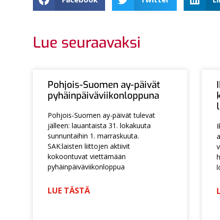
Lue seuraavaksi
Pohjois-Suomen ay-päivät
pyhäinpäiväviikonloppuna
Pohjois-Suomen ay-päivät tulevat
jälleen: lauantaista 31. lokakuuta
I
sunnuntaihin 1. marraskuuta.
a
SAK:laisten liittojen aktiivit
v
kokoontuvat viettämään
h
pyhäinpäiväviikonloppua
l
LUE TÄSTÄ