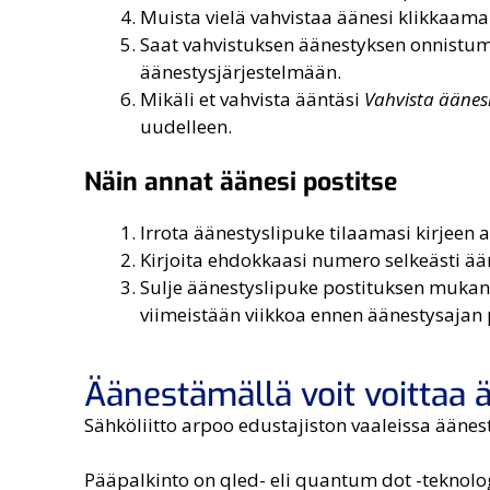
Muista vielä vahvistaa äänesi klikkaama
Saat vahvistuksen äänestyksen onnistumi
äänestysjärjestelmään.
Mikäli et vahvista ääntäsi
Vahvista äänes
uudelleen.
Näin annat äänesi postitse
Irrota äänestyslipuke tilaamasi kirjeen a
Kirjoita ehdokkaasi numero selkeästi ä
Sulje äänestyslipuke postituksen mukana
viimeistään viikkoa ennen äänestysajan p
Äänestämällä voit voittaa ä
Sähköliitto arpoo edustajiston vaaleissa äänes
Pääpalkinto on qled- eli quantum dot -teknolog