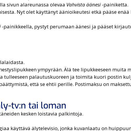
lla sivun alareunassa olevaa
Vahvista äänesi
-painiketta.
sesta. Nyt olet käyttänyt äänioikeutesi etkä pääse enä
i
-painikkeella, pystyt perumaan äänesi ja pääset kirja
lalaidasta.
änestyslipukkeen ympyrään. Älä tee lipukkeeseen muita m
 tulleeseen palautuskuoreen ja toimita kuori postin kul
äättymistä, että se ehtii perille. Postimaksu on maksett
ly-tv:n tai loman
täneiden kesken loistavia palkintoja.
iaa käyttävä älytelevisio, jonka kuvanlaatu on huippuuns