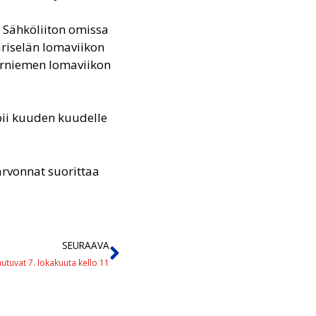
a Sähköliiton omissa
ariselän lomaviikon
aarniemen lomaviikon
opii kuuden kuudelle
 arvonnat suorittaa
SEURAAVA
tuvat 7. lokakuuta kello 11