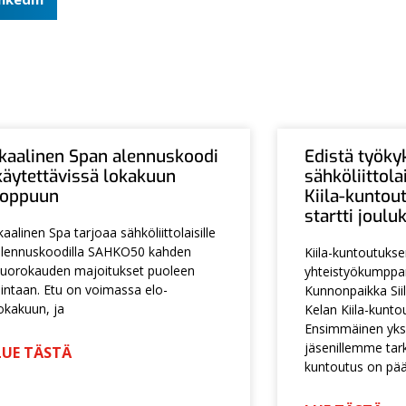
Ikaalinen Span alennuskoodi
Edistä työky
käytettävissä lokakuun
sähköliittol
loppuun
Kiila-kuntou
startti joul
kaalinen Spa tarjoaa sähköliittolaisille
lennuskoodilla SAHKO50 kahden
Kiila-kuntoutuks
uorokauden majoitukset puoleen
yhteistyökumpp
intaan. Etu on voimassa elo-
Kunnonpaikka Siil
okakuun, ja
Kelan Kiila-kunto
Ensimmäinen yksi
jäsenillemme tarko
LUE TÄSTÄ
kuntoutus on pä