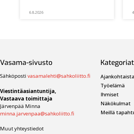
6.8.2026
4
Vasama-sivusto
Kategoriat
Sähköposti
vasamalehti@sahkoliitto.fi
Ajankohtaist
Työelämä
Viestintäasiantuntija,
Ihmiset
Vastaava toimittaja
Näkökulmat
Järvenpää Minna
Meillä tapaht
minna.jarvenpaa@sahkoliitto.fi
Muut yhteystiedot