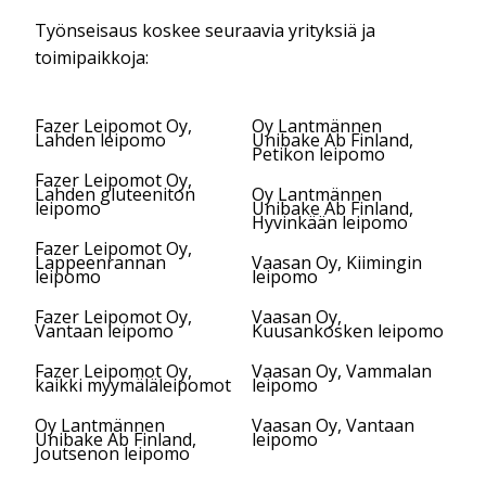
Työnseisaus koskee seuraavia yrityksiä ja
toimipaikkoja:
Fazer Leipomot Oy,
Oy Lantmännen
Lahden leipomo
Unibake Ab Finland,
Petikon leipomo
Fazer Leipomot Oy,
Lahden gluteeniton
Oy Lantmännen
leipomo
Unibake Ab Finland,
Hyvinkään leipomo
Fazer Leipomot Oy,
Lappeenrannan
Vaasan Oy, Kiimingin
leipomo
leipomo
Fazer Leipomot Oy,
Vaasan Oy,
Vantaan leipomo
Kuusankosken leipomo
Fazer Leipomot Oy,
Vaasan Oy, Vammalan
kaikki myymäläleipomot
leipomo
Oy Lantmännen
Vaasan Oy, Vantaan
Unibake Ab Finland,
leipomo
Joutsenon leipomo