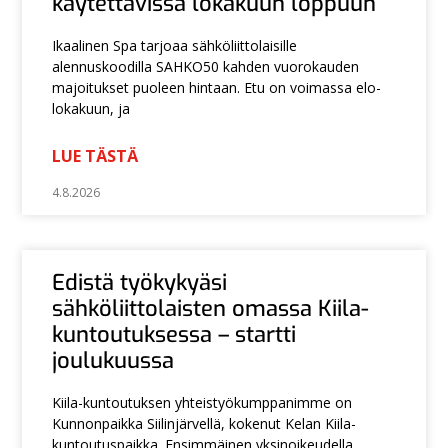
käytettävissä lokakuun loppuun
Ikaalinen Spa tarjoaa sähköliittolaisille
alennuskoodilla SAHKO50 kahden vuorokauden
majoitukset puoleen hintaan. Etu on voimassa elo-
lokakuun, ja
LUE TÄSTÄ
4.8.2026
Edistä työkykyäsi
sähköliittolaisten omassa Kiila-
kuntoutuksessa – startti
joulukuussa
Kiila-kuntoutuksen yhteistyökumppanimme on
Kunnonpaikka Siilinjärvellä, kokenut Kelan Kiila-
kuntoutuspaikka. Ensimmäinen yksinoikeudella