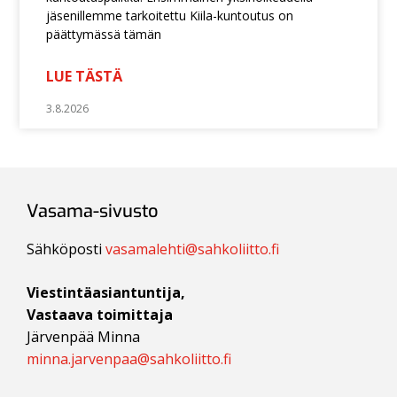
jäsenillemme tarkoitettu Kiila-kuntoutus on
päättymässä tämän
LUE TÄSTÄ
3.8.2026
Vasama-sivusto
Sähköposti
vasamalehti@sahkoliitto.fi
Viestintäasiantuntija,
Vastaava toimittaja
Järvenpää Minna
minna.jarvenpaa@sahkoliitto.fi