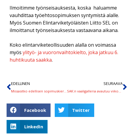
Ilmoitimme työnseisauksesta, koska haluamme
vauhdittaa työehtosopimuksen syntymistä alalle.
Myös Suomen Elintarviketyöläisten Liitto SEL on
ilmoittanut työnseisauksesta vastaavana aikana.
Koko elintarviketeollisuuden alalla on voimassa
myös
ylityö- ja vuoronvaihtokielto, joka jatkuu 6.
huhtikuuta saakka
.
EDELLINEN
SEURAAVA
Missasitko edellisen sopimuskierroswebinaarimme? Uusi tilaisuus tiistaina 25. helmikuuta
SAK:n vaaligalleria avautuu viikon kuluttua – ehdokas, ole mukana!
Facebook
Twitter
LinkedIn