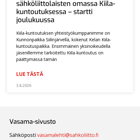
sähköliittolaisten omassa Kiila-
kuntoutuksessa – startti
joulukuussa
Kiila-kuntoutuksen yhteistyökumppanimme on
Kunnonpaikka Siilinjärvellä, kokenut Kelan Kiila-
kuntoutuspaikka. Ensimmäinen yksinoikeudella
jäsenillemme tarkoitettu Kiila-kuntoutus on
päättymässä tämän
LUE TÄSTÄ
3.8.2026
Vasama-sivusto
Sähköposti
vasamalehti@sahkoliitto.fi