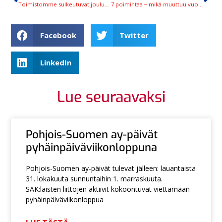
Toimistomme sulkeutuvat jouluksi perjantaina kello 14
7 poimintaa ‒ mikä muuttuu vuodenvaihteessa?
Facebook
Twitter
LinkedIn
Lue seuraavaksi
Pohjois-Suomen ay-päivät
pyhäinpäiväviikonloppuna
Pohjois-Suomen ay-päivät tulevat jälleen: lauantaista
31. lokakuuta sunnuntaihin 1. marraskuuta.
SAK:laisten liittojen aktiivit kokoontuvat viettämään
pyhäinpäiväviikonloppua