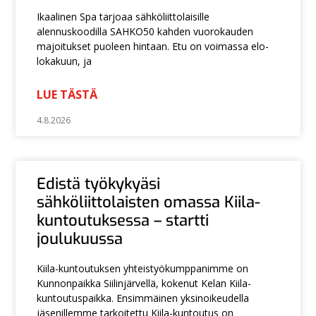
Ikaalinen Spa tarjoaa sähköliittolaisille
alennuskoodilla SAHKO50 kahden vuorokauden
majoitukset puoleen hintaan. Etu on voimassa elo-
lokakuun, ja
LUE TÄSTÄ
4.8.2026
Edistä työkykyäsi
sähköliittolaisten omassa Kiila-
kuntoutuksessa – startti
joulukuussa
Kiila-kuntoutuksen yhteistyökumppanimme on
Kunnonpaikka Siilinjärvellä, kokenut Kelan Kiila-
kuntoutuspaikka. Ensimmäinen yksinoikeudella
jäsenillemme tarkoitettu Kiila-kuntoutus on