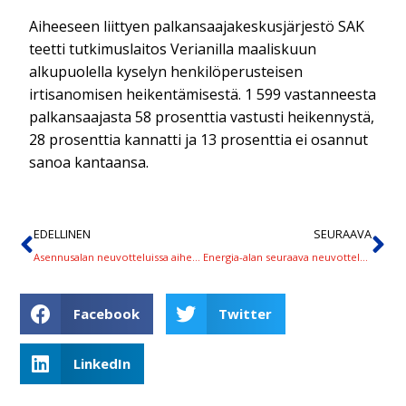
Aiheeseen liittyen palkansaajakeskusjärjestö SAK
teetti tutkimuslaitos Verianilla maaliskuun
alkupuolella kyselyn henkilöperusteisen
irtisanomisen heikentämisestä. 1 599 vastanneesta
palkansaajasta 58 prosenttia vastusti heikennystä,
28 prosenttia kannatti ja 13 prosenttia ei osannut
sanoa kantaansa.
EDELLINEN
SEURAAVA
Asennusalan neuvotteluissa aiheena tekstikysymykset, jatkoajat vielä auki
Energia-alan seuraava neuvottelu torstaina 10. huhtikuuta
Facebook
Twitter
LinkedIn