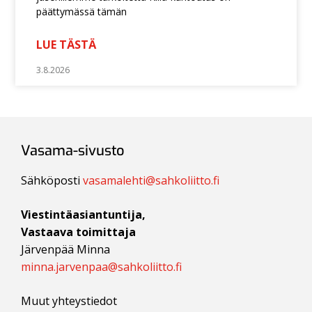
päättymässä tämän
LUE TÄSTÄ
3.8.2026
Vasama-sivusto
Sähköposti
vasamalehti@sahkoliitto.fi
Viestintäasiantuntija,
Vastaava toimittaja
Järvenpää Minna
minna.jarvenpaa@sahkoliitto.fi
Muut yhteystiedot