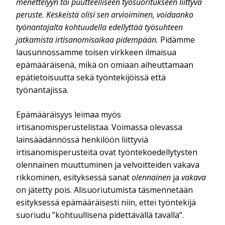
menettelyyn tai puutteelliseen työsuoritukseen liittyvä
peruste. Keskeistä olisi sen arvioiminen, voidaanko
työnantajalta kohtuudella edellyttää työsuhteen
jatkamista irtisanomisaikaa pidempään.
Pidämme
lausunnossamme toisen virkkeen ilmaisua
epämääräisenä, mikä on omiaan aiheuttamaan
epätietoisuutta sekä työntekijöissä että
työnantajissa.
Epämääräisyys leimaa myös
irtisanomisperustelistaa. Voimassa olevassa
lainsäädännössä henkilöön liittyviä
irtisanomisperusteita ovat työntekoedellytysten
olennainen muuttuminen ja velvoitteiden vakava
rikkominen, esityksessä sanat
olennainen
ja
vakava
on jätetty pois. Alisuoriutumista täsmennetään
esityksessä epämääräisesti niin, ettei työntekijä
suoriudu ”kohtuullisena pidettävällä tavalla”.