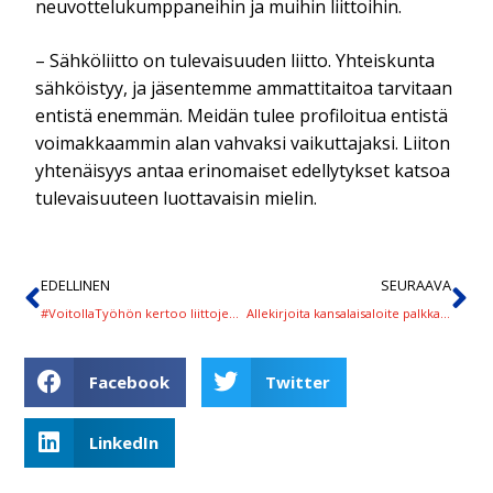
neuvottelukumppaneihin ja muihin liittoihin.
– Sähköliitto on tulevaisuuden liitto. Yhteiskunta
sähköistyy, ja jäsentemme ammattitaitoa tarvitaan
entistä enemmän. Meidän tulee profiloitua entistä
voimakkaammin alan vahvaksi vaikuttajaksi. Liiton
yhtenäisyys antaa erinomaiset edellytykset katsoa
tulevaisuuteen luottavaisin mielin.
EDELLINEN
SEURAAVA
#VoitollaTyöhön kertoo liittojen koordinoidusta yhteistyöstä
Allekirjoita kansalaisaloite palkkavarkauden kriminalisoimiseksi
Facebook
Twitter
LinkedIn