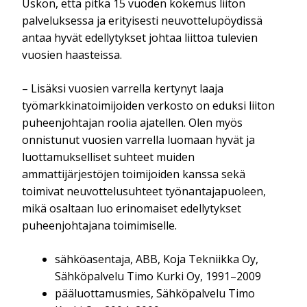
Uskon, että pitkä 15 vuoden kokemus liiton
palveluksessa ja erityisesti neuvottelupöydissä
antaa hyvät edellytykset johtaa liittoa tulevien
vuosien haasteissa.
– Lisäksi vuosien varrella kertynyt laaja
työmarkkinatoimijoiden verkosto on eduksi liiton
puheenjohtajan roolia ajatellen. Olen myös
onnistunut vuosien varrella luomaan hyvät ja
luottamukselliset suhteet muiden
ammattijärjestöjen toimijoiden kanssa sekä
toimivat neuvottelusuhteet työnantajapuoleen,
mikä osaltaan luo erinomaiset edellytykset
puheenjohtajana toimimiselle.
sähköasentaja, ABB, Koja Tekniikka Oy,
Sähköpalvelu Timo Kurki Oy, 1991–2009
pääluottamusmies, Sähköpalvelu Timo