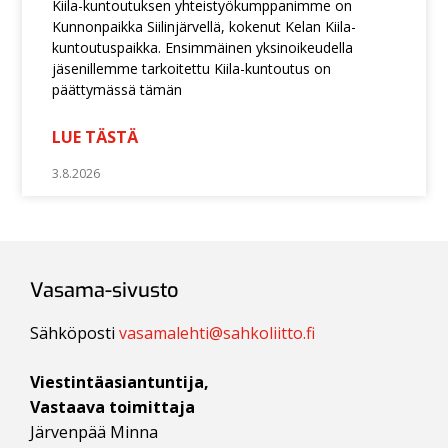
Kiila-kuntoutuksen yhteistyökumppanimme on
Kunnonpaikka Siilinjärvellä, kokenut Kelan Kiila-
kuntoutuspaikka. Ensimmäinen yksinoikeudella
jäsenillemme tarkoitettu Kiila-kuntoutus on
päättymässä tämän
LUE TÄSTÄ
3.8.2026
Vasama-sivusto
Sähköposti
vasamalehti@sahkoliitto.fi
Viestintäasiantuntija,
Vastaava toimittaja
Järvenpää Minna