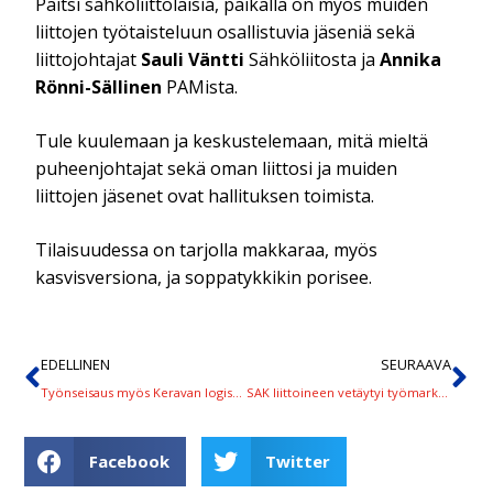
Paitsi sähköliittolaisia, paikalla on myös muiden
liittojen työtaisteluun osallistuvia jäseniä sekä
liittojohtajat
Sauli Väntti
Sähköliitosta ja
Annika
Rönni-Sällinen
PAMista.
Tule kuulemaan ja keskustelemaan, mitä mieltä
puheenjohtajat sekä oman liittosi ja muiden
liittojen jäsenet ovat hallituksen toimista.
Tilaisuudessa on tarjolla makkaraa, myös
kasvisversiona, ja soppatykkikin porisee.
EDELLINEN
SEURAAVA
Työnseisaus myös Keravan logistiikkakeskuksessa torstaina
SAK liittoineen vetäytyi työmarkkinamallikeskusteluista, lakot toteutuvat torstaina
Facebook
Twitter