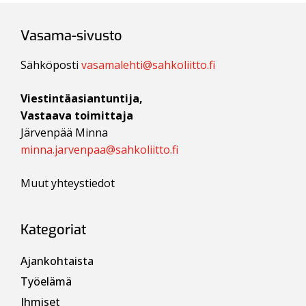
Vasama-sivusto
Sähköposti
vasamalehti@sahkoliitto.fi
Viestintäasiantuntija,
Vastaava toimittaja
Järvenpää Minna
minna.jarvenpaa@sahkoliitto.fi
Muut yhteystiedot
Kategoriat
Ajankohtaista
Työelämä
Ihmiset