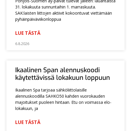
Pohjois-Suomen ay-päivät tulevat jälleen: lauantaista
31. lokakuuta sunnuntaihin 1. marraskuuta.
SAK:laisten liittojen aktiivit kokoontuvat viettämään
pyhäinpäiväviikonloppua
LUE TÄSTÄ
6.8.2026
Ikaalinen Span alennuskoodi
käytettävissä lokakuun loppuun
Ikaalinen Spa tarjoaa sähköliittolaisille
alennuskoodilla SAHKO50 kahden vuorokauden
majoitukset puoleen hintaan. Etu on voimassa elo-
lokakuun, ja
LUE TÄSTÄ