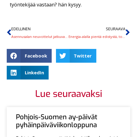
työntekijää vastaan? hän kysyy.
EDELLINEN
SEURAAVA
Asennusalan neuvottelut jatkuvat viikolla 18
Energia-alalla pientä edistystä, torstai on seuraava neuvottelupäivä
Facebook
Twitter
LinkedIn
Lue seuraavaksi
Pohjois-Suomen ay-päivät
pyhäinpäiväviikonloppuna