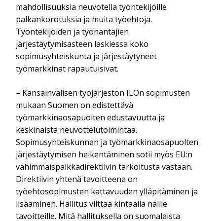
mahdollisuuksia neuvotella työntekijöille
palkankorotuksia ja muita työehtoja.
Työntekijöiden ja työnantajien
järjestäytymisasteen laskiessa koko
sopimusyhteiskunta ja järjestäytyneet
työmarkkinat rapautuisivat.
– Kansainvälisen työjärjestön ILOn sopimusten
mukaan Suomen on edistettävä
työmarkkinaosapuolten edustavuutta ja
keskinäistä neuvottelutoimintaa.
Sopimusyhteiskunnan ja työmarkkinaosapuolten
järjestäytymisen heikentäminen sotii myös EU:n
vähimmäispalkkadirektiivin tarkoitusta vastaan.
Direktiivin yhtenä tavoitteena on
työehtosopimusten kattavuuden ylläpitäminen ja
lisääminen. Hallitus viittaa kintaalla näille
tavoitteille. Mitä hallituksella on suomalaista