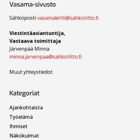
Vasama-sivusto
Sähköposti
vasamalehti@sahkoliitto.fi
Viestintäasiantuntija,
Vastaava toimittaja
Järvenpää Minna
minna.jarvenpaa@sahkoliitto.fi
Muut yhteystiedot
Kategoriat
Ajankohtaista
Työelämä
Ihmiset
Näkökulmat