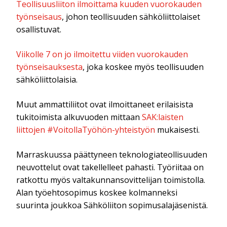
Teollisuusliiton ilmoittama kuuden vuorokauden
työnseisaus
, johon teollisuuden sähköliittolaiset
osallistuvat.
Viikolle 7 on jo ilmoitettu viiden vuorokauden
työnseisauksesta
, joka koskee myös teollisuuden
sähköliittolaisia.
Muut ammattiliitot ovat ilmoittaneet erilaisista
tukitoimista alkuvuoden mittaan
SAK:laisten
liittojen #VoitollaTyöhön-yhteistyön
mukaisesti.
Marraskuussa päättyneen teknologiateollisuuden
neuvottelut ovat takellelleet pahasti. Työriitaa on
ratkottu myös valtakunnansovittelijan toimistolla.
Alan työehtosopimus koskee kolmanneksi
suurinta joukkoa Sähköliiton sopimusalajäsenistä.