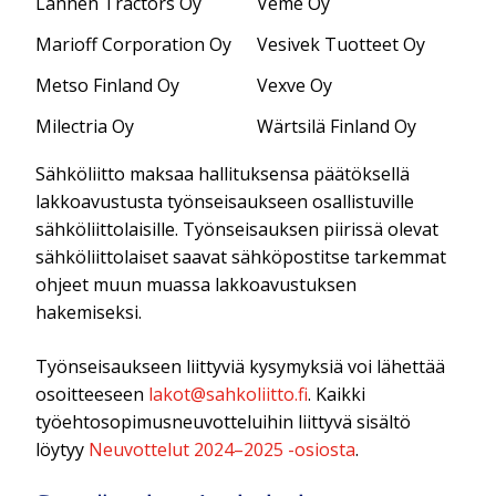
Lännen Tractors Oy
Veme Oy
Marioff Corporation Oy
Vesivek Tuotteet Oy
Metso Finland Oy
Vexve Oy
Milectria Oy
Wärtsilä Finland Oy
Sähköliitto maksaa hallituksensa päätöksellä
lakkoavustusta työnseisaukseen osallistuville
sähköliittolaisille. Työnseisauksen piirissä olevat
sähköliittolaiset saavat sähköpostitse tarkemmat
ohjeet muun muassa lakkoavustuksen
hakemiseksi.
Työnseisaukseen liittyviä kysymyksiä voi lähettää
osoitteeseen
lakot@sahkoliitto.fi
. Kaikki
työehtosopimusneuvotteluihin liittyvä sisältö
löytyy
Neuvottelut 2024–2025 -osiosta
.