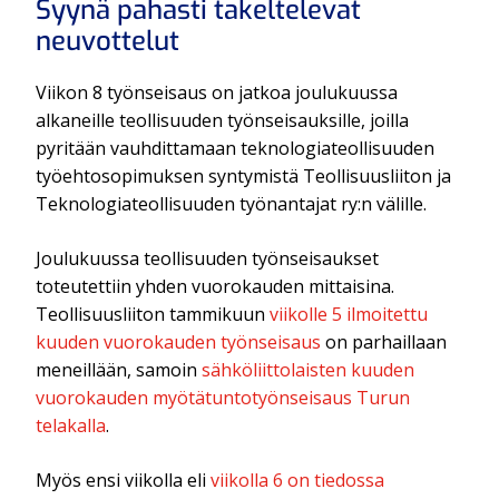
Syynä pahasti takeltelevat
neuvottelut
Viikon 8 työnseisaus on jatkoa joulukuussa
alkaneille teollisuuden työnseisauksille, joilla
pyritään vauhdittamaan teknologiateollisuuden
työehtosopimuksen syntymistä Teollisuusliiton ja
Teknologiateollisuuden työnantajat ry:n välille.
Joulukuussa teollisuuden työnseisaukset
toteutettiin yhden vuorokauden mittaisina.
Teollisuusliiton tammikuun
viikolle 5 ilmoitettu
kuuden vuorokauden työnseisaus
on parhaillaan
meneillään, samoin
sähköliittolaisten kuuden
vuorokauden myötätuntotyönseisaus Turun
telakalla
.
Myös ensi viikolla eli
viikolla 6 on tiedossa