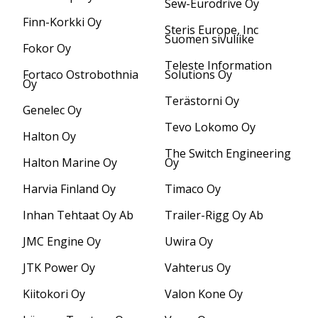
Sew-Eurodrive Oy
Finn-Korkki Oy
Steris Europe, Inc
Suomen sivuliike
Fokor Oy
Teleste Information
Fortaco Ostrobothnia
Solutions Oy
Oy
Terästorni Oy
Genelec Oy
Tevo Lokomo Oy
Halton Oy
The Switch Engineering
Halton Marine Oy
Oy
Harvia Finland Oy
Timaco Oy
Inhan Tehtaat Oy Ab
Trailer-Rigg Oy Ab
JMC Engine Oy
Uwira Oy
JTK Power Oy
Vahterus Oy
Kiitokori Oy
Valon Kone Oy