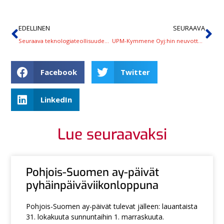
EDELLINEN
SEURAAVA
Seuraava teknologiateollisuuden sovittelu lauantaina
UPM-Kymmene Oyj:hin neuvottelutulos – työnseisaus peruuntuu
Facebook
Twitter
LinkedIn
Lue seuraavaksi
Pohjois-Suomen ay-päivät
pyhäinpäiväviikonloppuna
Pohjois-Suomen ay-päivät tulevat jälleen: lauantaista
31. lokakuuta sunnuntaihin 1. marraskuuta.