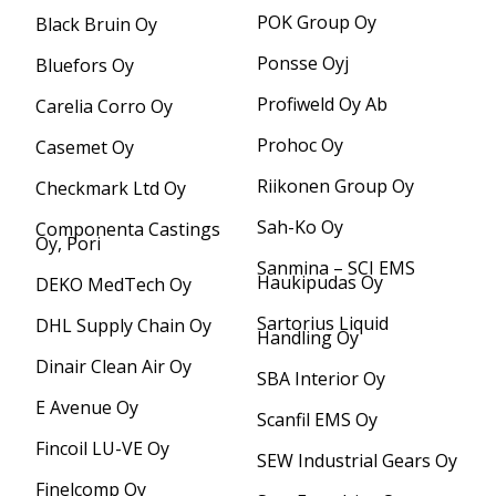
POK Group Oy
Black Bruin Oy
Ponsse Oyj
Bluefors Oy
Profiweld Oy Ab
Carelia Corro Oy
Prohoc Oy
Casemet Oy
Riikonen Group Oy
Checkmark Ltd Oy
Sah-Ko Oy
Componenta Castings
Oy, Pori
Sanmina – SCI EMS
Haukipudas Oy
DEKO MedTech Oy
Sartorius Liquid
DHL Supply Chain Oy
Handling Oy
Dinair Clean Air Oy
SBA Interior Oy
E Avenue Oy
Scanfil EMS Oy
Fincoil LU-VE Oy
SEW Industrial Gears Oy
Finelcomp Oy