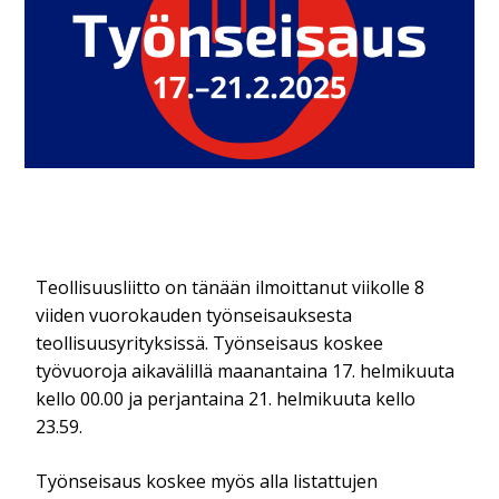
Teollisuusliitto on tänään ilmoittanut viikolle 8
viiden vuorokauden työnseisauksesta
teollisuusyrityksissä. Työnseisaus koskee
työvuoroja aikavälillä maanantaina 17. helmikuuta
kello 00.00 ja perjantaina 21. helmikuuta kello
23.59.
Työnseisaus koskee myös alla listattujen