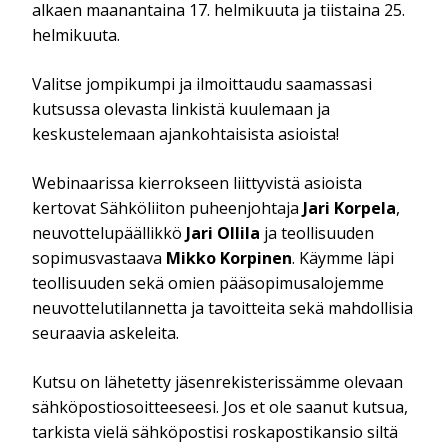
alkaen maanantaina 17. helmikuuta ja tiistaina 25.
helmikuuta.
Valitse jompikumpi ja ilmoittaudu saamassasi
kutsussa olevasta linkistä kuulemaan ja
keskustelemaan ajankohtaisista asioista!
Webinaarissa kierrokseen liittyvistä asioista
kertovat Sähköliiton puheenjohtaja
Jari Korpela
,
neuvottelupäällikkö
Jari Ollila
ja teollisuuden
sopimusvastaava
Mikko Korpinen
. Käymme läpi
teollisuuden sekä omien pääsopimusalojemme
neuvottelutilannetta ja tavoitteita sekä mahdollisia
seuraavia askeleita.
Kutsu on lähetetty jäsenrekisterissämme olevaan
sähköpostiosoitteeseesi. Jos et ole saanut kutsua,
tarkista vielä sähköpostisi roskapostikansio siltä