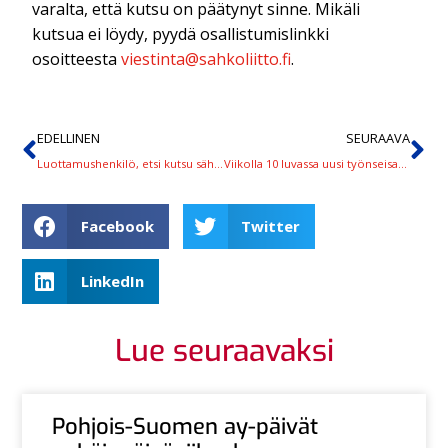
varalta, että kutsu on päätynyt sinne. Mikäli
kutsua ei löydy, pyydä osallistumislinkki
osoitteesta
viestinta@sahkoliitto.fi
.
EDELLINEN
SEURAAVA
Luottamushenkilö, etsi kutsu sähköpostistasi ja ilmoittaudu seminaariin!
Viikolla 10 luvassa uusi työnseisaus teollisuudessa
Facebook
Twitter
LinkedIn
Lue seuraavaksi
Pohjois-Suomen ay-päivät