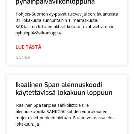
pyhäinpäiväviikonloppuna
Pohjois-Suomen ay-päivät tulevat jälleen: lauantaista
31. lokakuuta sunnuntaihin 1. marraskuuta.
SAK:laisten liittojen aktiivit kokoontuvat viettämään
pyhäinpäiväviikonloppua
LUE TÄSTÄ
6.8.2026
Ikaalinen Span alennuskoodi
käytettävissä lokakuun loppuun
Ikaalinen Spa tarjoaa sähköliittolaisille
alennuskoodilla SAHKO50 kahden vuorokauden
majoitukset puoleen hintaan. Etu on voimassa elo-
lokakuun, ja