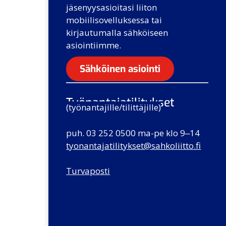
jäsenyysasioitasi liiton
mobiilisovelluksessa tai
kirjautumalla sähköiseen
asiointiimme.
Sähköinen asiointi
Työnantajatilitykset
(työnantajille/tilittäjille)
puh. 03 252 0500 ma-pe klo 9‒14
tyonantajatilitykset
@sahkoliitto.fi
Turvaposti