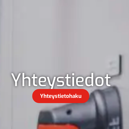
Yhteystiedot
Yhteystietohaku