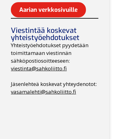
Aarian verkkosivuille
Viestintää koskevat
yhteistyöehdotukset
Yhteistyöehdotukset pyydetään
toimittamaan viestinnän
sähköpostiosoitteeseen:
viestinta@sahkoliitto.fi
Jäsenlehteä koskevat yhteydenotot:
vasamalehti@sahkoliitto.fi