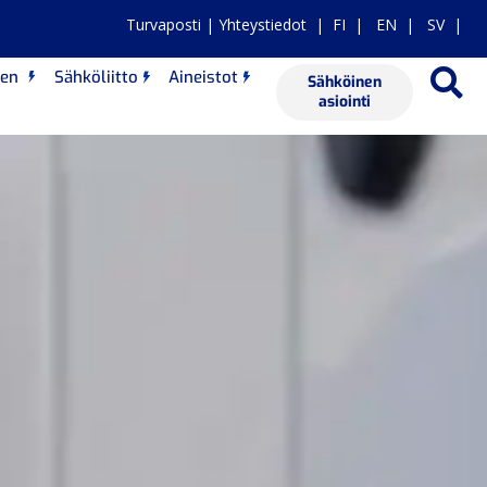
Turvaposti
|
Yhteystiedot
|
FI
|
EN
|
SV |
nen
Sähköliitto
Aineistot
Sähköinen
asiointi