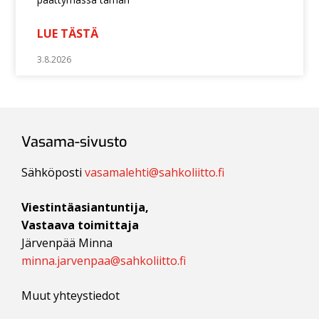
LUE TÄSTÄ
3.8.2026
Vasama-sivusto
Sähköposti
vasamalehti@sahkoliitto.fi
Viestintäasiantuntija,
Vastaava toimittaja
Järvenpää Minna
minna.jarvenpaa@sahkoliitto.fi
Muut yhteystiedot