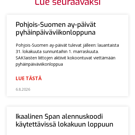
Lue seuraavaksi
Pohjois-Suomen ay-päivät
pyhäinpäiväviikonloppuna
Pohjois-Suomen ay-päivät tulevat jälleen: lauantaista
31. lokakuuta sunnuntaihin 1. marraskuuta.
SAK:laisten liittojen aktiivit kokoontuvat viettämään
pyhäinpäiväviikonloppua
LUE TÄSTÄ
6.8.2026
Ikaalinen Span alennuskoodi
käytettävissä lokakuun loppuun