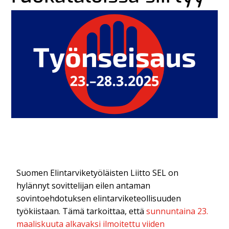
Suomen Elintarviketyöläisten Liitto SEL on
hylännyt sovittelijan eilen antaman
sovintoehdotuksen elintarviketeollisuuden
työkiistaan. Tämä tarkoittaa, että
sunnuntaina 23.
maaliskuuta alkavaksi ilmoitettu viiden