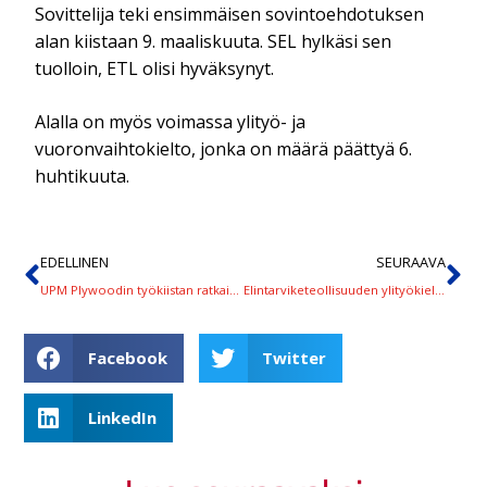
Sovittelija teki ensimmäisen sovintoehdotuksen
alan kiistaan 9. maaliskuuta. SEL hylkäsi sen
tuolloin, ETL olisi hyväksynyt.
Alalla on myös voimassa ylityö- ja
vuoronvaihtokielto, jonka on määrä päättyä 6.
huhtikuuta.
EDELLINEN
SEURAAVA
UPM Plywoodin työkiistan ratkaisua ei ole näköpiirissä – ilmoitus kuudennesta työnseisausviikosta
Elintarviketeollisuuden ylityökielto jatkuu 4. toukokuuta saakka
Facebook
Twitter
LinkedIn