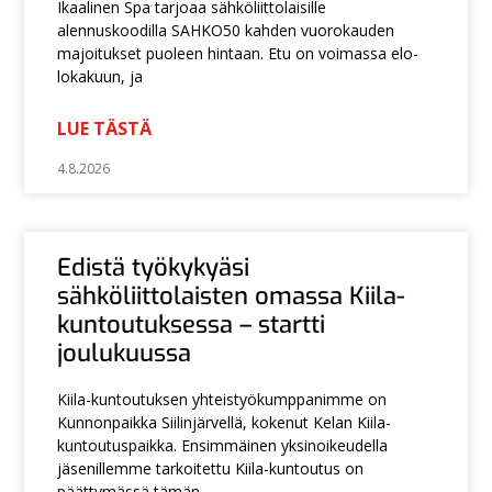
Ikaalinen Spa tarjoaa sähköliittolaisille
alennuskoodilla SAHKO50 kahden vuorokauden
majoitukset puoleen hintaan. Etu on voimassa elo-
lokakuun, ja
LUE TÄSTÄ
4.8.2026
Edistä työkykyäsi
sähköliittolaisten omassa Kiila-
kuntoutuksessa – startti
joulukuussa
Kiila-kuntoutuksen yhteistyökumppanimme on
Kunnonpaikka Siilinjärvellä, kokenut Kelan Kiila-
kuntoutuspaikka. Ensimmäinen yksinoikeudella
jäsenillemme tarkoitettu Kiila-kuntoutus on
päättymässä tämän