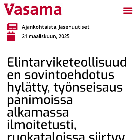
Ajankohtaista
,
Jäsenuutiset
21 maaliskuun, 2025
Elintarviketeollisuud
en sovintoehdotus
hylätty, työnseisaus
panimoissa
alkamassa
ilmoitetusti,
ruokataloissa siirtyy