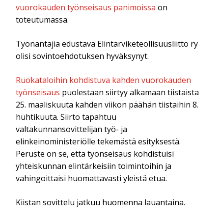
vuorokauden työnseisaus panimoissa
on
toteutumassa.
Työnantajia edustava Elintarviketeollisuusliitto ry
olisi sovintoehdotuksen hyväksynyt.
Ruokataloihin kohdistuva kahden vuorokauden
työnseisaus
puolestaan siirtyy alkamaan tiistaista
25. maaliskuuta kahden viikon päähän tiistaihin 8.
huhtikuuta. Siirto tapahtuu
valtakunnansovittelijan työ- ja
elinkeinoministeriölle tekemästä esityksestä.
Peruste on se, että työnseisaus kohdistuisi
yhteiskunnan elintärkeisiin toimintoihin ja
vahingoittaisi huomattavasti yleistä etua.
Kiistan sovittelu jatkuu huomenna lauantaina.