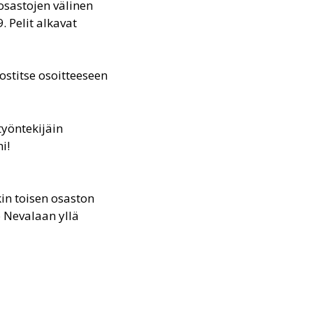
sastojen välinen
 Pelit alkavat
stitse osoitteeseen
yöntekijäin
i!
kin toisen osaston
 Nevalaan yllä