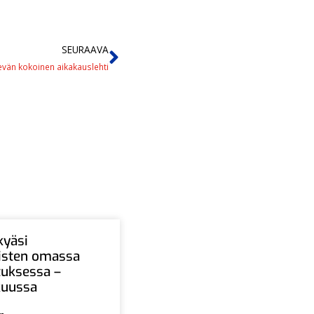
SEURAAVA
vän kokoinen aikakauslehti
kyäsi
aisten omassa
tuksessa –
ukuussa