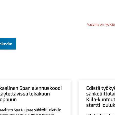
Vasama on nyt käte
inkedIn
Ikaalinen Span alennuskoodi
Edistä työky
käytettävissä lokakuun
sähköliittol
loppuun
Kiila-kuntou
startti joul
kaalinen Spa tarjoaa sähköliittolaisille