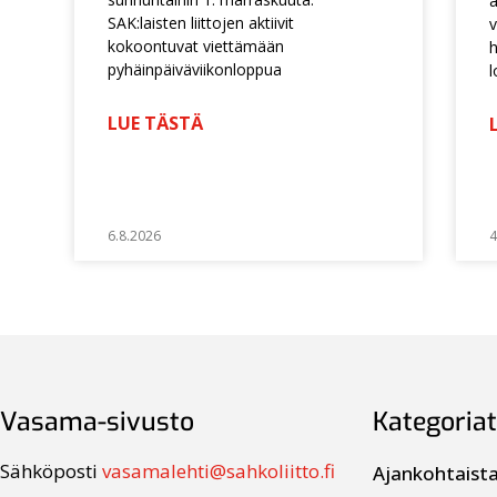
a
SAK:laisten liittojen aktiivit
v
kokoontuvat viettämään
h
pyhäinpäiväviikonloppua
l
LUE TÄSTÄ
6.8.2026
4
Vasama-sivusto
Kategoriat
Sähköposti
vasamalehti@sahkoliitto.fi
Ajankohtaist