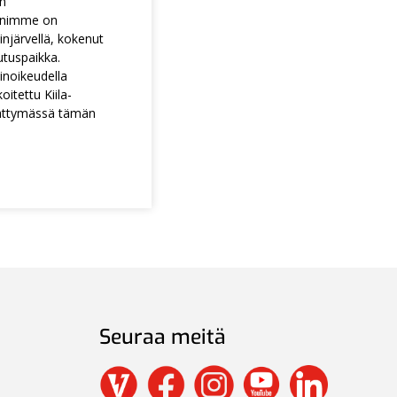
en
animme on
injärvellä, kokenut
utuspaikka.
noikeudella
itettu Kiila-
ättymässä tämän
Seuraa meitä