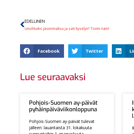
EDELLINEN
Unohtuiko jäsenmaksu ja sait kyselyn? Toimi näin!
Facebook
Twitter
L
Lue seuraavaksi
Pohjois-Suomen ay-päivät
pyhäinpäiväviikonloppuna
Pohjois-Suomen ay-päivät tulevat
jälleen: lauantaista 31. lokakuuta
I
sunnuntaihin 1. marraskuuta.