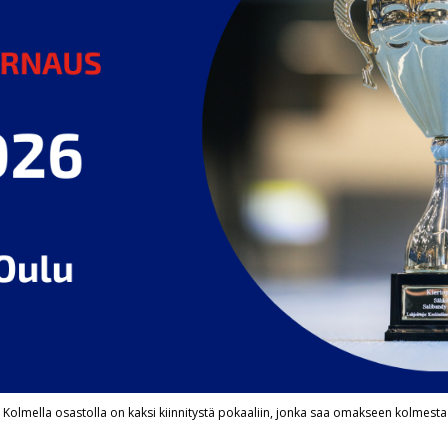
 Kolmella osastolla on kaksi kiinnitystä pokaaliin, jonka saa omakseen kolmesta 