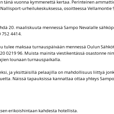
an tänä vuonna kymmenettä kertaa. Perinteinen ammattio
allisport-urheilukeskuksessa, osoitteessa Vellamontie 9.
tehdä 20. maaliskuuta mennessä Sampo Nevalalle sähköpo
 752 4414.
su tulee maksaa turnauspäivään mennessä Oulun Sähköt
520 0219 96. Muista mainita viestikentässä osastonne nim
jien lounaan turnauspaikalla.
si, ja yksittäisillä pelaajilla on mahdollisuus liittyä jon
kkuetta. Näissä tapauksissa kannattaa ottaa yhteys Sampo
en erikoishintaan kahdesta hotellista.