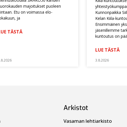
lennuskoodilla SAHKO50 kahden
Kiila-kuntoutuks
uorokauden majoitukset puoleen
yhteistyökumpp
intaan. Etu on voimassa elo-
Kunnonpaikka Siil
okakuun, ja
Kelan Kiila-kunto
Ensimmäinen yksi
jäsenillemme tarko
LUE TÄSTÄ
kuntoutus on pä
LUE TÄSTÄ
.8.2026
3.8.2026
Arkistot
a
Vasaman lehtiarkisto