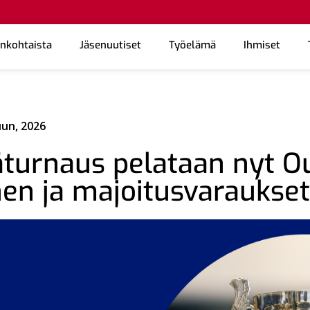
ankohtaista
Jäsenuutiset
Työelämä
Ihmiset
uun, 2026
turnaus pelataan nyt O
en ja majoitusvaraukset 