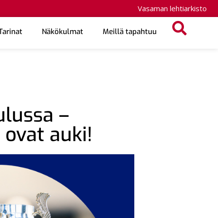
Vasaman lehtiarkisto
Tarinat
Näkökulmat
Meillä tapahtuu
ulussa –
ovat auki!