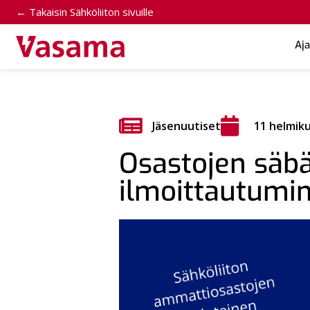
← Takaisin Sähköliiton sivuille
Aj
Jäsenuutiset
11 helmik
Osastojen säbä
ilmoittautumin