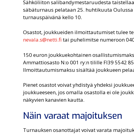
Sähköliiton salibandymestaruudesta taistella
säbäturnaus pelataan 25. huhtikuuta Oulussa N
turnauspäivänä kello 10.
Osastot, joukkueiden ilmoittautumiset tulee 
nevala.s@netti.fi
tai puhelimitse numeroon 040
150 euron joukkuekohtainen osallistumismak
Ammattiosasto N:o 001 ry:n tilille FI39 5542 8
Ilmoittautumismaksu sisältää joukkueen pelaa
Pienet osastot voivat yhdistyä yhdeksi joukkueek
joukkueeseen, jos omalla osastolla ei ole jou
näkyvien kanavien kautta.
Näin varaat majoituksen
Turnauksen osanottajat voivat varata majoituks