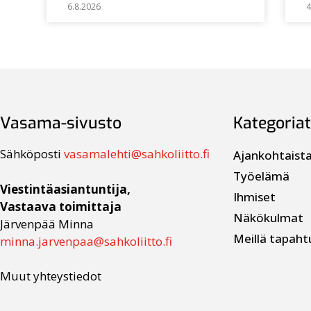
6.8.2026
4
Vasama-sivusto
Kategoriat
Sähköposti
vasamalehti@sahkoliitto.fi
Ajankohtaist
Työelämä
Viestintäasiantuntija,
Ihmiset
Vastaava toimittaja
Näkökulmat
Järvenpää Minna
Meillä tapaht
minna.jarvenpaa@sahkoliitto.fi
Muut yhteystiedot