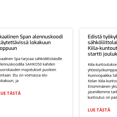
Ikaalinen Span alennuskoodi
Edistä työky
käytettävissä lokakuun
sähköliittol
loppuun
Kiila-kuntou
startti joul
kaalinen Spa tarjoaa sähköliittolaisille
lennuskoodilla SAHKO50 kahden
Kiila-kuntoutuks
uorokauden majoitukset puoleen
yhteistyökumpp
intaan. Etu on voimassa elo-
Kunnonpaikka Siil
okakuun, ja
Kelan Kiila-kunto
Ensimmäinen yksi
jäsenillemme tarko
LUE TÄSTÄ
kuntoutus on pä
LUE TÄSTÄ