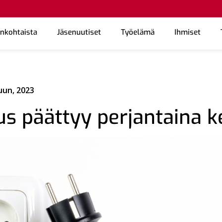
ankohtaista
Jäsenuutiset
Työelämä
Ihmiset
uun, 2023
us päättyy perjantaina k