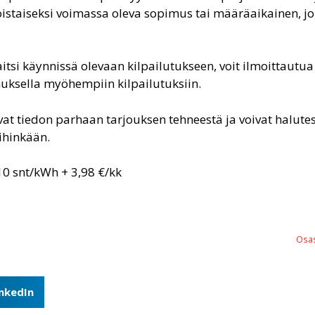
on toistaiseksi voimassa oleva sopimus tai määräaikainen, 
aitsi käynnissä olevaan kilpailutukseen, voit ilmoittautu
ksella myöhempiin kilpailutuksiin.
t tiedon parhaan tarjouksen tehneestä ja voivat halutes
mihinkään.
,10 snt/kWh + 3,98 €/kk
Osas
inkedIn