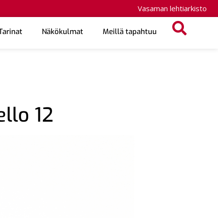
Vasaman lehtiarkisto
Tarinat
Näkökulmat
Meillä tapahtuu
ello 12