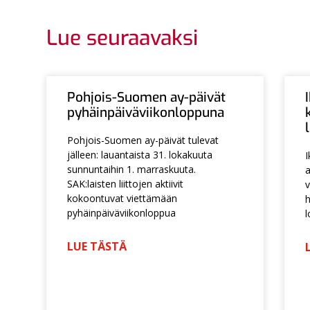
Lue seuraavaksi
Pohjois-Suomen ay-päivät
pyhäinpäiväviikonloppuna
Pohjois-Suomen ay-päivät tulevat
jälleen: lauantaista 31. lokakuuta
I
sunnuntaihin 1. marraskuuta.
a
SAK:laisten liittojen aktiivit
v
kokoontuvat viettämään
h
pyhäinpäiväviikonloppua
l
LUE TÄSTÄ