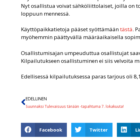
Nyt osallistua voivat sähköliittolaiset, joilla 
loppuun mennessä.
Käyttöpaikkatietoja pääset syöttämään
tästä
. P
myöhemmin päättyvällä määräaikaisella sopimu
Osallistumisajan umpeuduttua osallistujat saava
Kilpailutukseen osallistuminen ei siis velvoita 
Edellisessä kilpailutuksessa paras tarjous oli 8
EDELLINEN
Suunnaksi Tulevaisuus tänään -tapahtuma 7. lokakuuta!
Facebook
Twitter
L