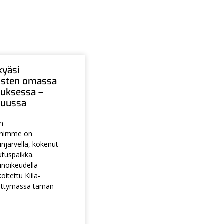
kyäsi
aisten omassa
tuksessa –
ukuussa
en
animme on
injärvellä, kokenut
utuspaikka.
noikeudella
itettu Kiila-
ättymässä tämän