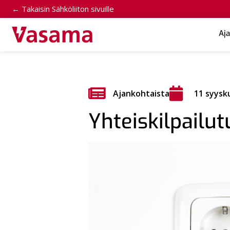
← Takaisin Sähköliiton sivuille
Aj
Ajankohtaista
11 syysk
Yhteiskilpailut