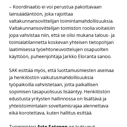
– Koordinaatio ei voi perustua pakottavaan
lainsäädäntöön, joka rajoittaa
valtakunnansovittelijan toimintamahdollisuuksia.
Valtakunnansovittelijan toimiston roolia voitaisiin
jopa vahvistaa niin, että se olisi mukana talous- ja
toimialatilannetta koskevan yhteisen tietopohjan
laatimisessa työehtoneuvottelujen osapuolten
käyttöön, puheenjohtaja Jarkko Eloranta sanoo.
SAK esittää myös, että luottamusmiesten asemaa
ja henkilöstön vaikutusmahdollisuuksia
työpaikoilla vahvistetaan, jotta paikallisen
sopimisen tasapuolisuus lisääntyy. Henkilöstön
edustusta yritysten hallinnossa on lisättävä ja
yhteistoimintalain soveltamisrajaa alennettava
eikä korotettava, kuten hallitus esittää.
Työministeri
Arto Satonen
on kutsunut