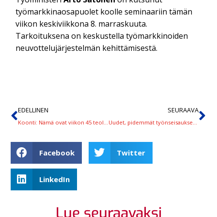
työmarkkinaosapuolet koolle seminaariin tämän
viikon keskiviikkona 8. marraskuuta.
Tarkoituksena on keskustella työmarkkinoiden
neuvottelujärjestelmän kehittämisestä.
EDELLINEN
SEURAAVA
Koonti: Nämä ovat viikon 45 teollisuuden työnseisauspaikat
Uudet, pidemmät työnseisaukset alkoivat Oulusta kello 11
Facebook
Twitter
LinkedIn
Lue seuraavaksi