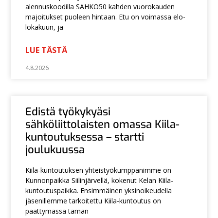
alennuskoodilla SAHKO50 kahden vuorokauden
majoitukset puoleen hintaan. Etu on voimassa elo-
lokakuun, ja
LUE TÄSTÄ
4.8.2026
Edistä työkykyäsi
sähköliittolaisten omassa Kiila-
kuntoutuksessa – startti
joulukuussa
Kiila-kuntoutuksen yhteistyökumppanimme on
Kunnonpaikka Siilinjärvellä, kokenut Kelan Kiila-
kuntoutuspaikka. Ensimmäinen yksinoikeudella
jäsenillemme tarkoitettu Kiila-kuntoutus on
päättymässä tämän