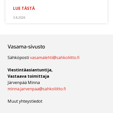
LUE TÄSTÄ
3.8.2026
Vasama-sivusto
Sähköposti
vasamalehti@sahkoliitto.fi
Viestintäasiantuntija,
Vastaava toimittaja
Järvenpää Minna
minna.jarvenpaa@sahkoliitto.fi
Muut yhteystiedot