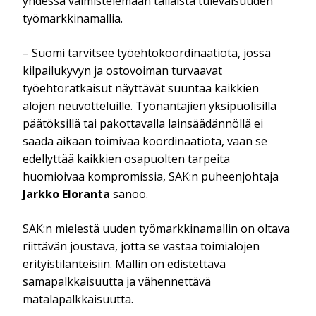
yhdessä valmistelemaan tällaista tulevaisuuden
työmarkkinamallia.
– Suomi tarvitsee työehtokoordinaatiota, jossa
kilpailukyvyn ja ostovoiman turvaavat
työehtoratkaisut näyttävät suuntaa kaikkien
alojen neuvotteluille. Työnantajien yksipuolisilla
päätöksillä tai pakottavalla lainsäädännöllä ei
saada aikaan toimivaa koordinaatiota, vaan se
edellyttää kaikkien osapuolten tarpeita
huomioivaa kompromissia, SAK:n puheenjohtaja
Jarkko Eloranta
sanoo.
SAK:n mielestä uuden työmarkkinamallin on oltava
riittävän joustava, jotta se vastaa toimialojen
erityistilanteisiin. Mallin on edistettävä
samapalkkaisuutta ja vähennettävä
matalapalkkaisuutta.