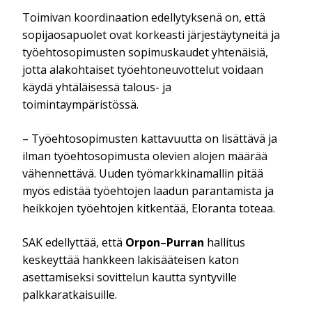
Toimivan koordinaation edellytyksenä on, että
sopijaosapuolet ovat korkeasti järjestäytyneitä ja
työehtosopimusten sopimuskaudet yhtenäisiä,
jotta alakohtaiset työehtoneuvottelut voidaan
käydä yhtäläisessä talous- ja
toimintaympäristössä.
– Työehtosopimusten kattavuutta on lisättävä ja
ilman työehtosopimusta olevien alojen määrää
vähennettävä. Uuden työmarkkinamallin pitää
myös edistää työehtojen laadun parantamista ja
heikkojen työehtojen kitkentää, Eloranta toteaa.
SAK edellyttää, että
Orpon
–
Purran
hallitus
keskeyttää hankkeen lakisääteisen katon
asettamiseksi sovittelun kautta syntyville
palkkaratkaisuille.