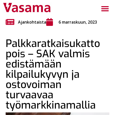
Ajankohtaista
6 marraskuun, 2023
Palkkaratkaisukatto
pois – SAK valmis
edistämään
kilpailukyvyn ja
ostovoiman
turvaavaa
työmarkkinamallia