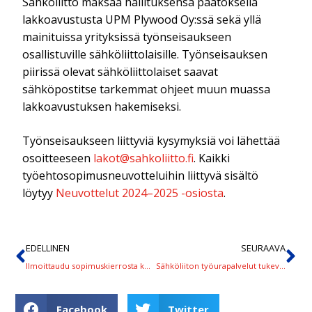
Sähköliitto maksaa hallituksensa päätöksellä
lakkoavustusta UPM Plywood Oy:ssä sekä yllä
mainituissa yrityksissä työnseisaukseen
osallistuville sähköliittolaisille. Työnseisauksen
piirissä olevat sähköliittolaiset saavat
sähköpostitse tarkemmat ohjeet muun muassa
lakkoavustuksen hakemiseksi.
Työnseisaukseen liittyviä kysymyksiä voi lähettää
osoitteeseen
lakot@sahkoliitto.fi
. Kaikki
työehtosopimusneuvotteluihin liittyvä sisältö
löytyy
Neuvottelut 2024–2025 -osiosta
.
EDELLINEN
SEURAAVA
Ilmoittaudu sopimuskierrosta koskevaan webinaariimme – ensimmäinen jo maanantaina 17. helmikuuta
Sähköliiton työurapalvelut tukevat urakehitystäsi
Facebook
Twitter