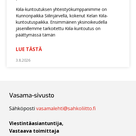
Kiila-kuntoutuksen yhteistyökumppanimme on
Kunnonpaikka Siilinjärvellä, kokenut Kelan Kiila-
kuntoutuspaikka. Ensimmäinen yksinoikeudella
jäsenillemme tarkoitettu Kiila-kuntoutus on
päättymässä tämän
LUE TÄSTÄ
3.8.2026
Vasama-sivusto
Sähköposti
vasamalehti@sahkoliitto.fi
Viestintäasiantuntija,
Vastaava toimittaja