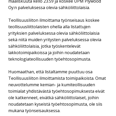
maaliskuuta kello 23.59 ja koskee UPM Plywood
Oy:n palveluksessa olevia sähköliittolaisia.
Teollisuusliiton ilmoittama työnseisaus koskee
teollisuusliittolaisten ohella alla listattujen
yrityksien palveluksessa olevia sähköliittolaisia
sekä niitä muiden yritysten palveluksessa olevia
sähköliittolaisia, jotka työskentelevät
lakkotoimipaikoissa ja joihin noudatetaan
teknologiateollisuuden työehtosopimusta.
Huomaathan, että listaltamme puuttuu osa
Teollisuusliiton ilmoittamista toimipaikoista. Omat
neuvottelumme kemian- ja kumiteollisuuden
toimialat yhdistävästä työehtosopimuksesta eivät
ole katkenneet, eivätkä sähköliittolaiset, joihin
noudatetaan kyseistä työehtosopimusta, ole siis
mukana työnseisauksessa.