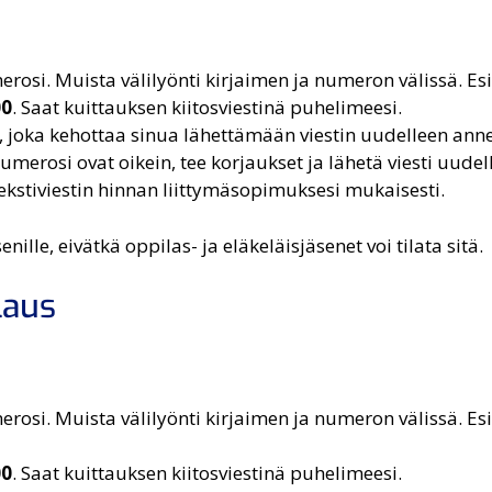
umerosi. Muista välilyönti kirjaimen ja numeron välissä. E
00
. Saat kuittauksen kiitosviestinä puhelimeesi.
in, joka kehottaa sinua lähettämään viestin uudelleen ann
numerosi ovat oikein, tee korjaukset ja lähetä viesti uudel
kstiviestin hinnan liittymäsopimuksesi mukaisesti.
ille, eivätkä oppilas- ja eläkeläisjäsenet voi tilata sitä.
laus
umerosi. Muista välilyönti kirjaimen ja numeron välissä. Es
00
. Saat kuittauksen kiitosviestinä puhelimeesi.