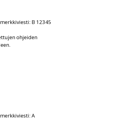
simerkkiviesti: B 12345
ettujen ohjeiden
leen.
imerkkiviesti: A