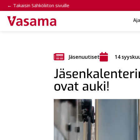
← Takaisin Sähköliiton sivuille
Aj
Jäsenuutiset
14 syysku
Jäsenkalenteri
ovat auki!