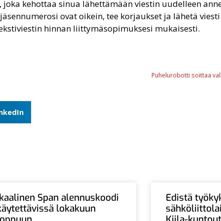
in, joka kehottaa sinua lähettämään viestin uudelleen ann
ja jäsennumerosi ovat oikein, tee korjaukset ja lähetä viest
kstiviestin hinnan liittymäsopimuksesi mukaisesti.
Puhelurobotti soittaa val
inkedIn
Ikaalinen Span alennuskoodi
Edistä työky
käytettävissä lokakuun
sähköliittol
loppuun
Kiila-kuntou