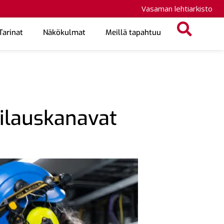
Vasaman lehtiarkisto
Tarinat
Näkökulmat
Meillä tapahtuu
tilauskanavat