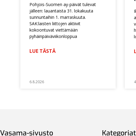
Pohjois-Suomen ay-päivät tulevat
jälleen: lauantaista 31. lokakuuta
I
sunnuntaihin 1. marraskuuta.
a
SAK:laisten liittojen aktiivit
v
kokoontuvat viettämään
h
pyhäinpäiväviikonloppua
l
LUE TÄSTÄ
6.8.2026
4
Vasama-sivusto
Kategoriat