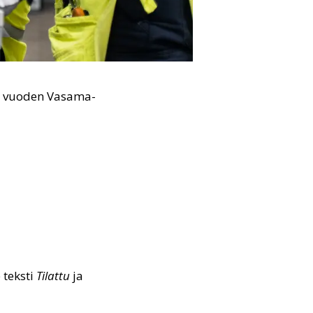
nsi vuoden Vasama-
e teksti
Tilattu
ja