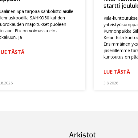
startti joul
kaalinen Spa tarjoaa sähköliittolaisille
lennuskoodilla SAHKO50 kahden
Kiila-kuntoutuks
uorokauden majoitukset puoleen
yhteistyökumpp
intaan. Etu on voimassa elo-
Kunnonpaikka Siil
okakuun, ja
Kelan Kiila-kunto
Ensimmäinen yksi
jäsenillemme tarko
LUE TÄSTÄ
kuntoutus on pä
LUE TÄSTÄ
.8.2026
3.8.2026
Arkistot