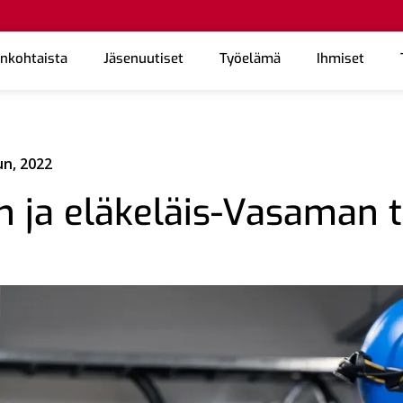
ankohtaista
Jäsenuutiset
Työelämä
Ihmiset
un, 2022
n ja eläkeläis-Vasaman 