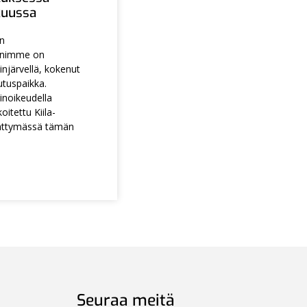
ukuussa
en
animme on
injärvellä, kokenut
utuspaikka.
noikeudella
itettu Kiila-
ättymässä tämän
Seuraa meitä