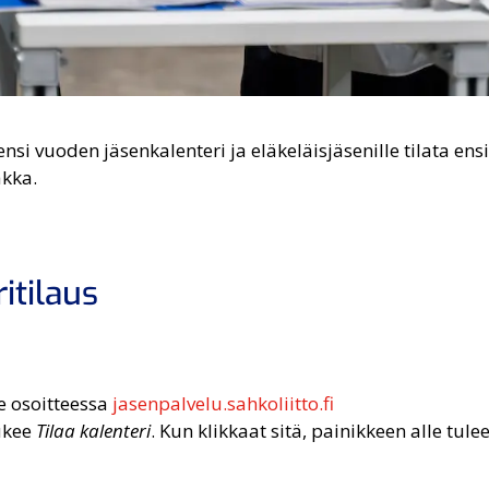
ensi vuoden jäsenkalenteri ja eläkeläisjäsenille tilata e
akka.
itilaus
e osoitteessa
jasenpalvelu.sahkoliitto.fi
lukee
Tilaa kalenteri
. Kun klikkaat sitä, painikkeen alle tule