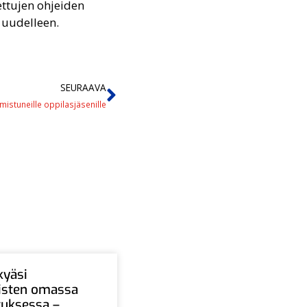
ettujen ohjeiden
i uudelleen.
SEURAAVA
mistuneille oppilasjäsenille
kyäsi
aisten omassa
tuksessa –