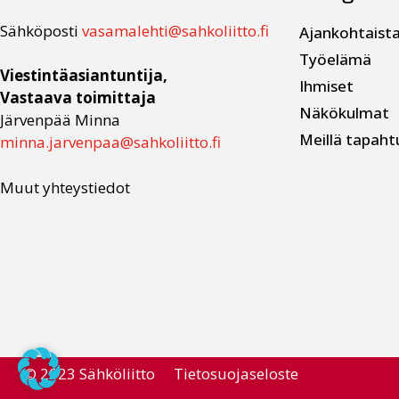
Sähköposti
vasamalehti@sahkoliitto.fi
Ajankohtaist
Työelämä
Viestintäasiantuntija,
Ihmiset
Vastaava toimittaja
Näkökulmat
Järvenpää Minna
Meillä tapaht
minna.jarvenpaa@sahkoliitto.fi
Muut yhteystiedot
© 2023 Sähköliitto
Tietosuojaseloste