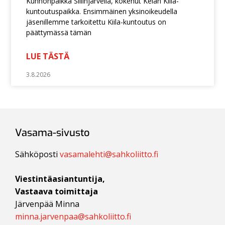
Kunnonpaikka Siilinjärvellä, kokenut Kelan Kiila-
kuntoutuspaikka. Ensimmäinen yksinoikeudella
jäsenillemme tarkoitettu Kiila-kuntoutus on
päättymässä tämän
LUE TÄSTÄ
3.8.2026
Vasama-sivusto
Sähköposti
vasamalehti@sahkoliitto.fi
Viestintäasiantuntija,
Vastaava toimittaja
Järvenpää Minna
minna.jarvenpaa@sahkoliitto.fi