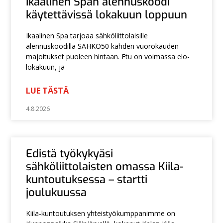
Ikaalinen Span alennuskoodi
käytettävissä lokakuun loppuun
Ikaalinen Spa tarjoaa sähköliittolaisille
alennuskoodilla SAHKO50 kahden vuorokauden
majoitukset puoleen hintaan. Etu on voimassa elo-
lokakuun, ja
LUE TÄSTÄ
4.8.2026
Edistä työkykyäsi
sähköliittolaisten omassa Kiila-
kuntoutuksessa – startti
joulukuussa
Kiila-kuntoutuksen yhteistyökumppanimme on