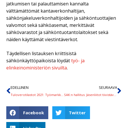
jatkumisen tai palauttamisen kannalta
välttämättömät kantaverkonhaltijan,
sähkönjakeluverkonhaltijoiden ja sähköntuottajien
valvomot sekä sähköasemat, merkittävät
sähkövarastot ja sähköntuotantolaitokset sekä
näiden käyttämät viestintäverkot.
Täydellisen listauksen kriittisistä
sähkönkäyttöpaikoista löydät
työ- ja
elinkeinoministeriön sivuilta
.
EDELLINEN
SEURAAVA
Tuloverotilastot 2021: Työmarkkinajärjestöjen ja työttömyyskassojen jäsenmäärä kasvanut
SAK:n hallitus: Jäsenliitot tiivistävät toimiaan neuvottelujen edistämiseksi
Facebook
Twitter