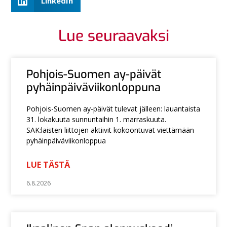
LinkedIn
Lue seuraavaksi
Pohjois-Suomen ay-päivät
pyhäinpäiväviikonloppuna
Pohjois-Suomen ay-päivät tulevat jälleen: lauantaista
31. lokakuuta sunnuntaihin 1. marraskuuta.
SAK:laisten liittojen aktiivit kokoontuvat viettämään
pyhäinpäiväviikonloppua
LUE TÄSTÄ
6.8.2026