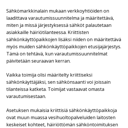
Sähkömarkkinalain mukaan verkkoyhtiöiden on
laadittava varautumissuunnitelma ja määritettävä,
miten ja missä järjestyksessä sähköt palautetaan
asiakkaille häiriötilanteessa. Kriittisten
sähkönkäyttöpaikkojen lisäksi niiden on määritettävä
myös muiden sähkönkäyttöpaikkojen etusijajärjestys.
Tämä on tehtävä, kun varautumissuunnitelmat
päivitetään seuraavan kerran.
Vaikka toimija olisi määritelty kriittiseksi
sähkönkäyttäjäksi, sen sähkönsaanti voi joissain
tilanteissa katketa. Toimijat vastaavat omasta
varautumisestaan.
Asetuksen mukaisia kriittisiä sähkönkäyttöpaikkoja
ovat muun muassa vesihuoltopalveluiden laitosten
keskeiset kohteet, häiriöttömän sähköntoimituksen