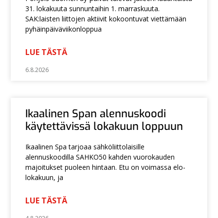
31. lokakuuta sunnuntaihin 1. marraskuuta.
SAK:laisten liittojen aktiivit kokoontuvat viettämään
pyhäinpäiväviikonloppua
LUE TÄSTÄ
6.8.2026
Ikaalinen Span alennuskoodi
käytettävissä lokakuun loppuun
Ikaalinen Spa tarjoaa sähköliittolaisille
alennuskoodilla SAHKO50 kahden vuorokauden
majoitukset puoleen hintaan. Etu on voimassa elo-
lokakuun, ja
LUE TÄSTÄ