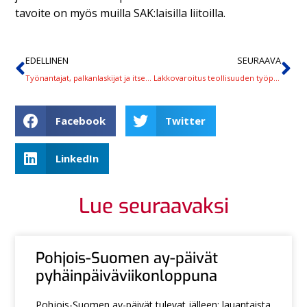
tavoite on myös muilla SAK:laisilla liitoilla.
EDELLINEN
SEURAAVA
Työnantajat, palkanlaskijat ja itsemaksavat, jäsenmaksumme on ensi vuonnakin 1 prosentti
Lakkovaroitus teollisuuden työpaikoille, ylityökielto alkaa huomenna
Facebook
Twitter
LinkedIn
Lue seuraavaksi
Pohjois-Suomen ay-päivät
pyhäinpäiväviikonloppuna
Pohjois-Suomen ay-päivät tulevat jälleen: lauantaista