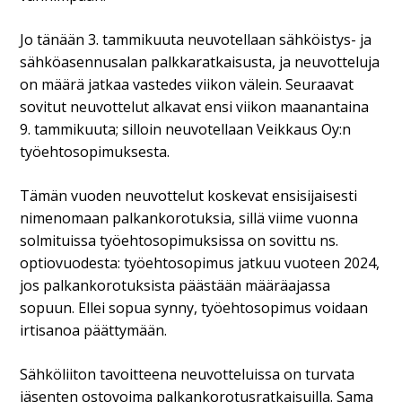
Jo tänään 3. tammikuuta neuvotellaan sähköistys- ja
sähköasennusalan palkkaratkaisusta, ja neuvotteluja
on määrä jatkaa vastedes viikon välein. Seuraavat
sovitut neuvottelut alkavat ensi viikon maanantaina
9. tammikuuta; silloin neuvotellaan Veikkaus Oy:n
työehtosopimuksesta.
Tämän vuoden neuvottelut koskevat ensisijaisesti
nimenomaan palkankorotuksia, sillä viime vuonna
solmituissa työehtosopimuksissa on sovittu ns.
optiovuodesta: työehtosopimus jatkuu vuoteen 2024,
jos palkankorotuksista päästään määräajassa
sopuun. Ellei sopua synny, työehtosopimus voidaan
irtisanoa päättymään.
Sähköliiton tavoitteena neuvotteluissa on turvata
jäsenten ostovoima palkankorotusratkaisuilla. Sama