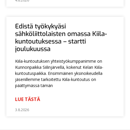
4.8.2026
Edistä työkykyäsi
sähköliittolaisten omassa Kiila-
kuntoutuksessa – startti
joulukuussa
Kiila-kuntoutuksen yhteistyökumppanimme on
Kunnonpaikka Siilinjärvellä, kokenut Kelan Kiila-
kuntoutuspaikka. Ensimmäinen yksinoikeudella
jäsenillemme tarkoitettu Kiila-kuntoutus on
päättymässä tämän
LUE TÄSTÄ
3.8.2026