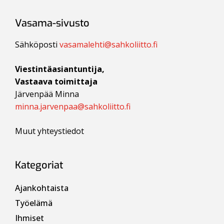
Vasama-sivusto
Sähköposti
vasamalehti@sahkoliitto.fi
Viestintäasiantuntija,
Vastaava toimittaja
Järvenpää Minna
minna.jarvenpaa@sahkoliitto.fi
Muut yhteystiedot
Kategoriat
Ajankohtaista
Työelämä
Ihmiset