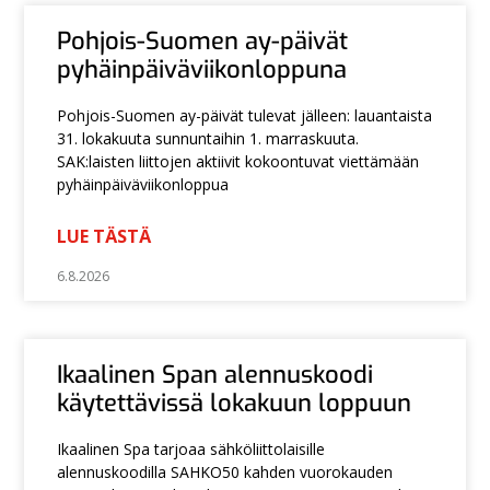
Pohjois-Suomen ay-päivät
pyhäinpäiväviikonloppuna
Pohjois-Suomen ay-päivät tulevat jälleen: lauantaista
31. lokakuuta sunnuntaihin 1. marraskuuta.
SAK:laisten liittojen aktiivit kokoontuvat viettämään
pyhäinpäiväviikonloppua
LUE TÄSTÄ
6.8.2026
Ikaalinen Span alennuskoodi
käytettävissä lokakuun loppuun
Ikaalinen Spa tarjoaa sähköliittolaisille
alennuskoodilla SAHKO50 kahden vuorokauden