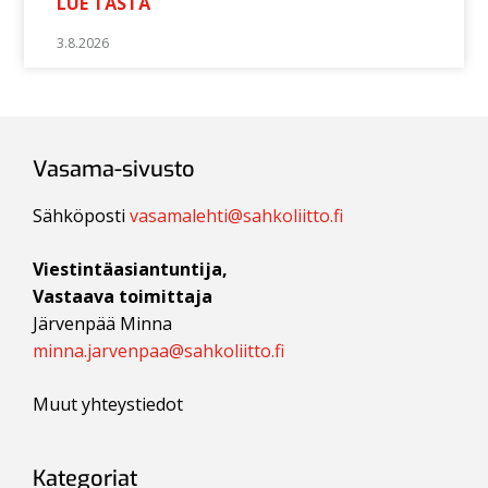
LUE TÄSTÄ
3.8.2026
Vasama-sivusto
Sähköposti
vasamalehti@sahkoliitto.fi
Viestintäasiantuntija,
Vastaava toimittaja
Järvenpää Minna
minna.jarvenpaa@sahkoliitto.fi
Muut yhteystiedot
Kategoriat