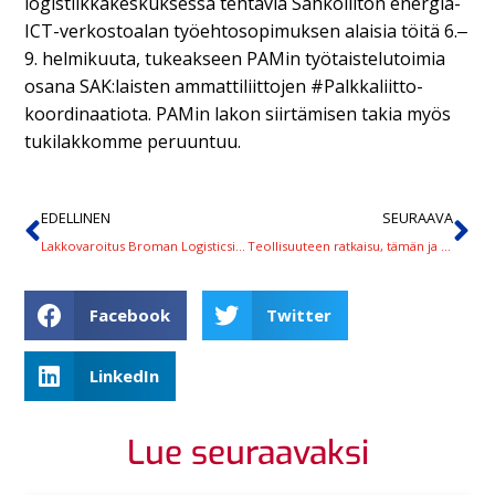
logistiikkakeskuksessa tehtäviä Sähköliiton energia-
ICT-verkostoalan työehtosopimuksen alaisia töitä 6.‒
9. helmikuuta, tukeakseen PAMin työtaistelutoimia
osana SAK:laisten ammattiliittojen #Palkkaliitto-
koordinaatiota. PAMin lakon siirtämisen takia myös
tukilakkomme peruuntuu.
EDELLINEN
SEURAAVA
Lakkovaroitus Broman Logisticsin logistiikkakeskukseen
Teollisuuteen ratkaisu, tämän ja ensi viikon lakot peruuntuvat
Facebook
Twitter
LinkedIn
Lue seuraavaksi