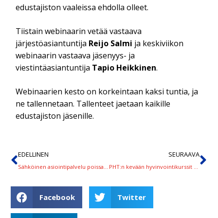
edustajiston vaaleissa ehdolla olleet.
Tiistain webinaarin vetää vastaava
järjestöasiantuntija
Reijo Salmi
ja keskiviikon
webinaarin vastaava jäsenyys- ja
viestintäasiantuntija
Tapio Heikkinen
.
Webinaarien kesto on korkeintaan kaksi tuntia, ja
ne tallennetaan. Tallenteet jaetaan kaikille
edustajiston jäsenille.
EDELLINEN
SEURAAVA
Sähköinen asiointipalvelu poissa käytöstä torstaina kello 14 alkaen
PHT:n kevään hyvinvointikurssit haettavissa
Facebook
Twitter