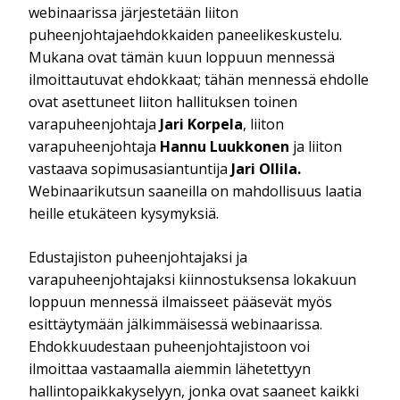
webinaarissa järjestetään liiton
puheenjohtajaehdokkaiden paneelikeskustelu.
Mukana ovat tämän kuun loppuun mennessä
ilmoittautuvat ehdokkaat; tähän mennessä ehdolle
ovat asettuneet liiton hallituksen toinen
varapuheenjohtaja
Jari Korpela
, liiton
varapuheenjohtaja
Hannu Luukkonen
ja liiton
vastaava sopimusasiantuntija
Jari Ollila.
Webinaarikutsun saaneilla on mahdollisuus laatia
heille etukäteen kysymyksiä.
Edustajiston puheenjohtajaksi ja
varapuheenjohtajaksi kiinnostuksensa lokakuun
loppuun mennessä ilmaisseet pääsevät myös
esittäytymään jälkimmäisessä webinaarissa.
Ehdokkuudestaan puheenjohtajistoon voi
ilmoittaa vastaamalla aiemmin lähetettyyn
hallintopaikkakyselyyn, jonka ovat saaneet kaikki