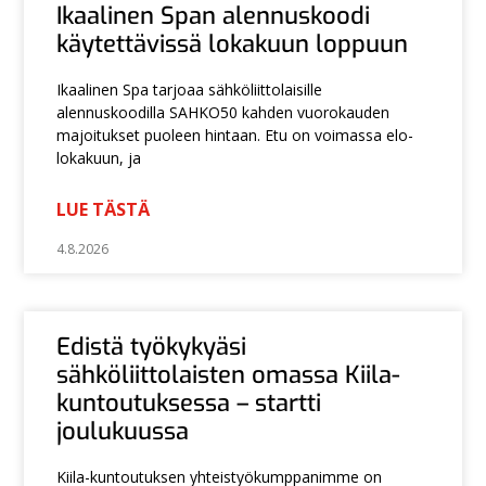
Ikaalinen Span alennuskoodi
käytettävissä lokakuun loppuun
Ikaalinen Spa tarjoaa sähköliittolaisille
alennuskoodilla SAHKO50 kahden vuorokauden
majoitukset puoleen hintaan. Etu on voimassa elo-
lokakuun, ja
LUE TÄSTÄ
4.8.2026
Edistä työkykyäsi
sähköliittolaisten omassa Kiila-
kuntoutuksessa – startti
joulukuussa
Kiila-kuntoutuksen yhteistyökumppanimme on