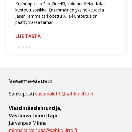
Kunnonpaikka Siilinjärvellä, kokenut Kelan Kiila-
kuntoutuspaikka. Ensimmäinen yksinoikeudella
jäsenillemme tarkoitettu Kiila-kuntoutus on
päättymässä tämän
LUE TÄSTÄ
3.8.2026
Vasama-sivusto
Sähköposti
vasamalehti@sahkoliitto.fi
Viestintäasiantuntija,
Vastaava toimittaja
Järvenpää Minna
minna.jarvenpaa@sahkoliitto.fi