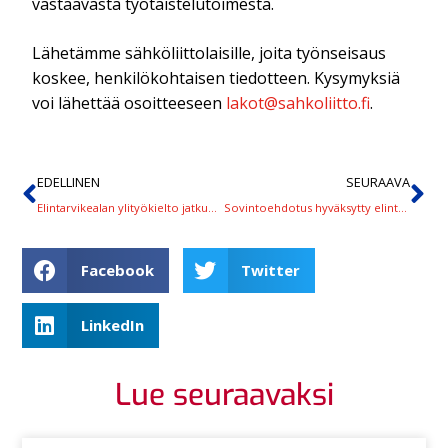
vastaavasta työtaistelutoimesta.
Lähetämme sähköliittolaisille, joita työnseisaus
koskee, henkilökohtaisen tiedotteen. Kysymyksiä
voi lähettää osoitteeseen
lakot@sahkoliitto.fi
.
EDELLINEN
SEURAAVA
Elintarvikealan ylityökielto jatkuu 1. kesäkuuta saakka
Sovintoehdotus hyväksytty elintarvikealalle, työnseisaus leipomoissa peruuntuu, samoin muut työtaistelutoimet
Facebook
Twitter
LinkedIn
Lue seuraavaksi