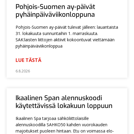
Pohjois-Suomen ay-päivät
pyhäinpäiväviikonloppuna
Pohjois-Suomen ay-päivät tulevat jälleen: lauantaista
31. lokakuuta sunnuntaihin 1. marraskuuta.
SAK:laisten liittojen aktiivit kokoontuvat viettämään
pyhäinpäiväviikonloppua
LUE TÄSTÄ
6.8.2026
Ikaalinen Span alennuskoodi
käytettävissä lokakuun loppuun
Ikaalinen Spa tarjoaa sähköliittolaisille
alennuskoodilla SAHKO50 kahden vuorokauden
majoitukset puoleen hintaan. Etu on voimassa elo-