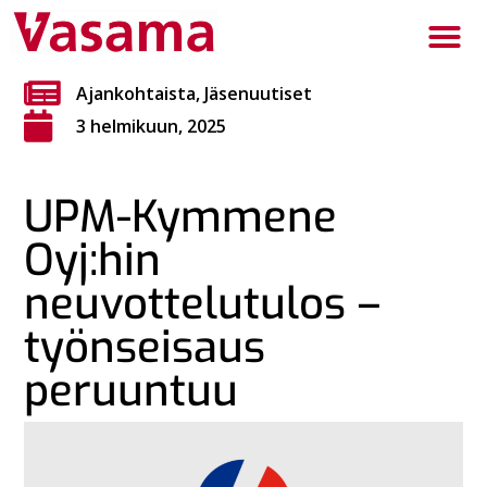
Ajankohtaista
,
Jäsenuutiset
3 helmikuun, 2025
UPM-Kymmene
Oyj:hin
neuvottelutulos –
työnseisaus
peruuntuu