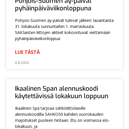
Pohjois-Suomen ay-päivät
pyhäinpäiväviikonloppuna
Pohjois-Suomen ay-päivät tulevat jälleen: lauantaista
31. lokakuuta sunnuntaihin 1. marraskuuta.
SAK:laisten liittojen aktiivit kokoontuvat viettämään
pyhäinpäiväviikonloppua
LUE TÄSTÄ
6.8.2026
Ikaalinen Span alennuskoodi
käytettävissä lokakuun loppuun
Ikaalinen Spa tarjoaa sähköliittolaisille
alennuskoodilla SAHKO50 kahden vuorokauden
majoitukset puoleen hintaan. Etu on voimassa elo-
lokakuun, ja