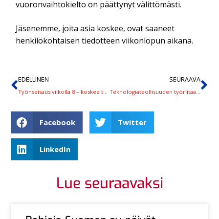
vuoronvaihtokielto on päättynyt välittömästi.
Jäsenemme, joita asia koskee, ovat saaneet
henkilökohtaisen tiedotteen viikonlopun aikana.
EDELLINEN
SEURAAVA
Työnseisaus viikolla 8 – koskee teollisuuden sähköliittolaisia noin 70 yrityksessä
Teknologiateollisuuden työriitaa sovitellaan seuraavaksi keskiviikkona
Facebook
Twitter
LinkedIn
Lue seuraavaksi